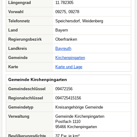
Längengrad
11.782305
Vorwahl
09275, 09278
Telefonnetz
Speichersdorf, Weidenberg
Land
Bayern
Regierungsbezirk
Oberfranken
Landkreis
Bayreuth
Gemeinde
Kirchenpingarten
Karte
Karte und Lage
Gemeinde Kirchenpingarten
Gemeindeschlüssel
09472156
Regionalschlüssel
094725415156
Gemeindetyp
Kreisangehörige Gemeinde
Verwaltung
Gemeinde Kirchenpingarten
Postfach 1110
95466 Kirchenpingarten
Bevölkerungsdichte
37 Ew. je km²