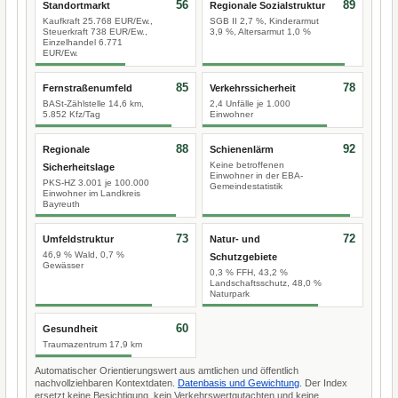
56
89
Standortmarkt
Regionale Sozialstruktur
Kaufkraft 25.768 EUR/Ew.,
SGB II 2,7 %, Kinderarmut
Steuerkraft 738 EUR/Ew.,
3,9 %, Altersarmut 1,0 %
Einzelhandel 6.771
EUR/Ew.
85
78
Fernstraßenumfeld
Verkehrssicherheit
BASt-Zählstelle 14,6 km,
2,4 Unfälle je 1.000
5.852 Kfz/Tag
Einwohner
88
92
Regionale
Schienenlärm
Keine betroffenen
Sicherheitslage
Einwohner in der EBA-
PKS-HZ 3.001 je 100.000
Gemeindestatistik
Einwohner im Landkreis
Bayreuth
73
72
Umfeldstruktur
Natur- und
46,9 % Wald, 0,7 %
Schutzgebiete
Gewässer
0,3 % FFH, 43,2 %
Landschaftsschutz, 48,0 %
Naturpark
60
Gesundheit
Traumazentrum 17,9 km
Automatischer Orientierungswert aus amtlichen und öffentlich
nachvollziehbaren Kontextdaten.
Datenbasis und Gewichtung
. Der Index
ersetzt keine Besichtigung, kein Verkehrswertgutachten und keine