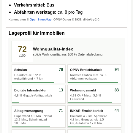
Verkehrsmittel:
Bus
Abfahrten werktags:
ca. 8 pro Tag
Kartendaten ©
OpenStreetMap
, ÖPNV-Daten © BKG, dl-de/by-2-0.
Lageprofil für Immobilien
72
Wohnqualität-Index
solide Wohnqualität aus 100 % Datenabdeckung.
/100
79
94
Schulen
ÖPNV-Erreichbarkeit
Grundschule 872 m,
Nächste Station 9 m, ca. 8
weiterführend 4,7 km
Abfahrten werktags
13
83
Digitale Infrastruktur
Wohnungsmarkt
4,8 % Gigabit-Verfügbarkeit
4,78 €/m² Miete, 5,9 %
Leerstand
71
44
Alltagsversorgung
INKAR-Erreichbarkeit
Supermarkt 6,2 Min., Notfall
Hausarzt 4,2 km, Apotheke
13,7 Min., Schwimmbad
4,8 km, Grundschule 1,5
10,8 Min.
km, Autobahn 17,0 Min.