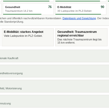
76
90
Gesundheit
E-Mobilität
Traumazentrum 14,2 km
33 Ladepunkte im PLZ-Gebiet
ichen und öffentlich nachvollziehbaren Kontextdaten.
Datenbasis und Gewichtung
. Der Index
lle Standortprüfung.
E-Mobilität: starkes Angebot
Gesundheit: Traumazentrum
regional erreichbar
Viele Ladepunkte im PLZ-Gebiet.
Das nächste Traumazentrum liegt bis
15 km entfernt.
ionale Kaufkraft
undheitsversorgung
eld, Motorisierung
ennutzung