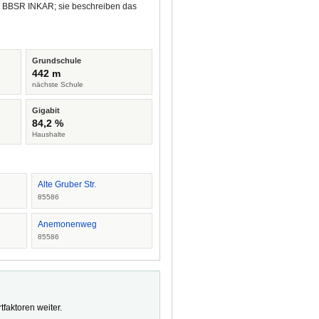
nd BBSR INKAR; sie beschreiben das
Grundschule
442 m
nächste Schule
Gigabit
84,2 %
Haushalte
Alte Gruber Str.
85586
Anemonenweg
85586
faktoren weiter.