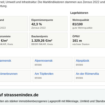
heit, Umwelt und Infrastruktur. Die Marktindikatoren stammen aus Zensus 2022 u
rtung.
Lagefaktoren
and
Eigentümerquote
Wohnqualität
%
42,3 %
81/100
 2022
Zensus 2022
gute Wohnqualität
otsmiete
Baulandpreis
ÖPNV
 €/m²
1.329,26 €/m²
161 m
NKAR, Kreis
BBSR INKAR, Kreis
nächste Station
annenstr.
Alpenrosenstr.
Alpspitzstr.
6
85586
85586
ömerbrunnen
Am Töpferofen
An der Römervilla
6
85586
85586
uf strassenindex.de
ten als stärker immobilienbezogenes Lageprofil mit Mikrolage, Umfeld und Standort