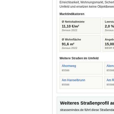
Erreichbarkeit, Wohnungsmarkt, Sicher
Umfeld und ersetzen keine Objektbewe
Marktindikatoren
Ø Nettokaltmiete
Leerst
11,10 €/m²
2,0 
Zensus 2022
Zensus
Ø Wohnfläche
Angeb
91,6 m²
15,00
Zensus 2022
BBSR I
Weitere Straßen im Umfeld
Ahornweg
Alem
85586
8558
Am Hanselbrunn
Am R
85586
8558
Weiteres Straßenprofil a
strassenindex.de führt diese Straßenda