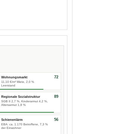
72
Wohnungsmarkt
11,10 €/m² Miete, 2,0 %
Leerstand
89
Regionale Sozialstruktur
SGB II 2,7 %, Kinderarmut 4,2 %,
Altersarmut 1,8 %
56
Schienenlärm
EBA: ca. 1.170 Betroffene, 7,3 %
der Einwohner