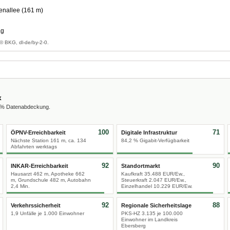
enallee (161 m)
ag
© BKG, dl-de/by-2-0.
x
0 % Datenabdeckung.
100
71
ÖPNV-Erreichbarkeit
Digitale Infrastruktur
Nächste Station 161 m, ca. 134
84,2 % Gigabit-Verfügbarkeit
Abfahrten werktags
92
90
INKAR-Erreichbarkeit
Standortmarkt
Hausarzt 462 m, Apotheke 662
Kaufkraft 35.488 EUR/Ew.,
m, Grundschule 482 m, Autobahn
Steuerkraft 2.047 EUR/Ew.,
2,4 Min.
Einzelhandel 10.229 EUR/Ew.
92
88
Verkehrssicherheit
Regionale Sicherheitslage
1,9 Unfälle je 1.000 Einwohner
PKS-HZ 3.135 je 100.000
Einwohner im Landkreis
Ebersberg