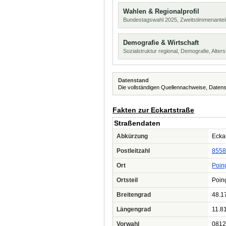
Wahlen & Regionalprofil
Bundestagswahl 2025, Zweitstimmenanteil
Demografie & Wirtschaft
Sozialstruktur regional, Demografie, Alters
Datenstand
Die vollständigen Quellennachweise, Datens
Fakten zur Eckartstraße
Straßendaten
Abkürzung
Eckar
Postleitzahl
8558
Ort
Poin
Ortsteil
Poin
Breitengrad
48.1
Längengrad
11.8
Vorwahl
0812