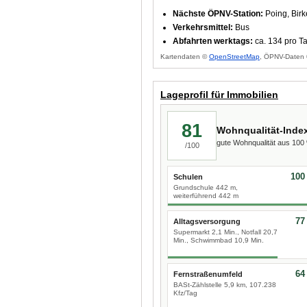
Nächste ÖPNV-Station:
Poing, Birk
Verkehrsmittel:
Bus
Abfahrten werktags:
ca. 134 pro T
Kartendaten ©
OpenStreetMap
, ÖPNV-Daten 
Lageprofil für Immobilien
81
Wohnqualität-Inde
gute Wohnqualität aus 10
/100
100
Schulen
Grundschule 442 m,
weiterführend 442 m
77
Alltagsversorgung
Supermarkt 2,1 Min., Notfall 20,7
Min., Schwimmbad 10,9 Min.
64
Fernstraßenumfeld
BASt-Zählstelle 5,9 km, 107.238
Kfz/Tag