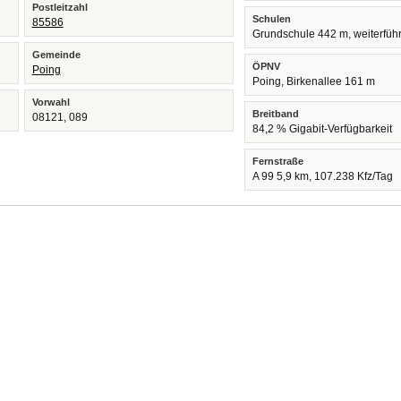
Postleitzahl
Schulen
85586
Grundschule 442 m, weiterfüh
Gemeinde
ÖPNV
Poing
Poing, Birkenallee 161 m
Vorwahl
Breitband
08121, 089
84,2 % Gigabit-Verfügbarkeit
Fernstraße
A 99 5,9 km, 107.238 Kfz/Tag