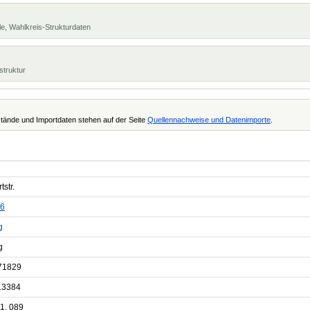
e, Wahlkreis-Strukturdaten
struktur
tände und Importdaten stehen auf der Seite
Quellennachweise und Datenimporte
.
tstr.
6
g
g
71829
13384
1, 089