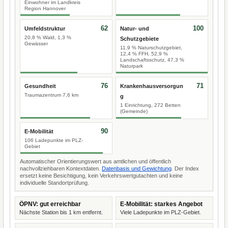
Einwohner im Landkreis
Region Hannover
62
100
Umfeldstruktur
Natur- und
20,8 % Wald, 1,3 %
Schutzgebiete
Gewässer
11,9 % Naturschutzgebiet,
12,4 % FFH, 52,9 %
Landschaftsschutz, 47,3 %
Naturpark
76
71
Gesundheit
Krankenhausversorgun
Traumazentrum 7,6 km
g
1 Einrichtung, 272 Betten
(Gemeinde)
90
E-Mobilität
106 Ladepunkte im PLZ-
Gebiet
Automatischer Orientierungswert aus amtlichen und öffentlich
nachvollziehbaren Kontextdaten.
Datenbasis und Gewichtung
. Der Index
ersetzt keine Besichtigung, kein Verkehrswertgutachten und keine
individuelle Standortprüfung.
ÖPNV: gut erreichbar
E-Mobilität: starkes Angebot
Nächste Station bis 1 km entfernt.
Viele Ladepunkte im PLZ-Gebiet.