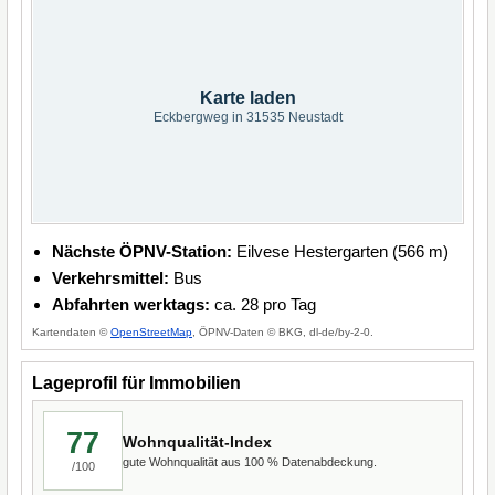
Karte laden
Eckbergweg in 31535 Neustadt
Nächste ÖPNV-Station:
Eilvese Hestergarten (566 m)
Verkehrsmittel:
Bus
Abfahrten werktags:
ca. 28 pro Tag
Kartendaten ©
OpenStreetMap
, ÖPNV-Daten © BKG, dl-de/by-2-0.
Lageprofil für Immobilien
77
Wohnqualität-Index
gute Wohnqualität aus 100 % Datenabdeckung.
/100