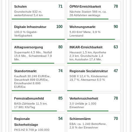
71
78
Schulen
ÖPNV-Erreichbarkeit
Grundschule 932 m,
Nächste Station 566 m, ca.
weiterführend 5,4 km
28 Abfahrten werktags
100
90
Digitale Infrastruktur
Wohnungsmarkt
100,0 % Gigabit-
5,83 €/m² Miete, 3,9 %
Verfügbarkeit
Leerstand
80
63
Alltagsversorgung
INKAR-Erreichbarkeit
Supermarkt 4,5 Min., Notfall
Hausarzt 1,5 km, Apotheke
15,6 Min., Schwimmbad 7,9
2,3 km, Grundschule 1,4
Min.
km, Autobahn 17,4 Min.
74
47
Standortmarkt
Regionale Sozialstruktur
Kaufkraft 30.246 EUR/Ew.,
SGB II 12,4 %, Kinderarmut
Steuerkraft 899 EUR/Ew.,
19,7 %, Altersarmut 6,0 %
Einzelhandel 8.696
EUR/Ew.
85
78
Fernstraßenumfeld
Verkehrssicherheit
BASt-Zählstelle 11,5 km,
3,0 Unfälle je 1.000
17.981 Kfz/Tag
Einwohner
54
70
Regionale
Schienenlärm
EBA: ca. 1.240 Betroffene,
Sicherheitslage
2,8 % der Einwohner
PKS-HZ 9.709 je 100.000