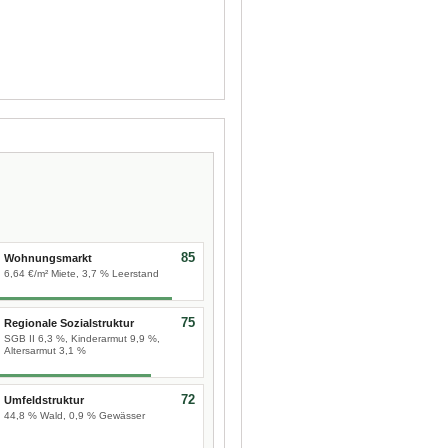
85
Wohnungsmarkt
6,64 €/m² Miete, 3,7 % Leerstand
75
Regionale Sozialstruktur
SGB II 6,3 %, Kinderarmut 9,9 %,
Altersarmut 3,1 %
72
Umfeldstruktur
44,8 % Wald, 0,9 % Gewässer