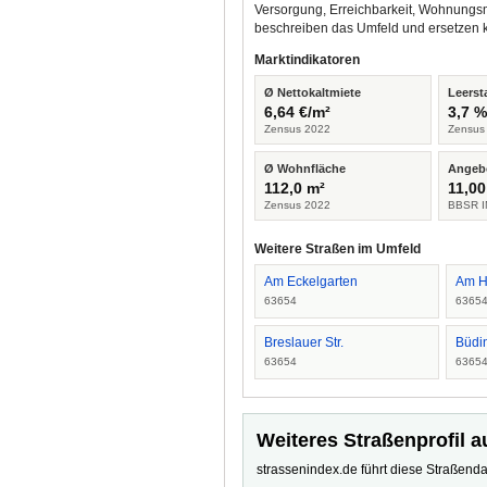
Versorgung, Erreichbarkeit, Wohnungsm
beschreiben das Umfeld und ersetzen 
Marktindikatoren
Ø Nettokaltmiete
Leerst
6,64 €/m²
3,7 
Zensus 2022
Zensus
Ø Wohnfläche
Angeb
112,0 m²
11,00
Zensus 2022
BBSR I
Weitere Straßen im Umfeld
Am Eckelgarten
Am H
63654
6365
Breslauer Str.
Büdin
63654
6365
Weiteres Straßenprofil a
strassenindex.de führt diese Straßenda