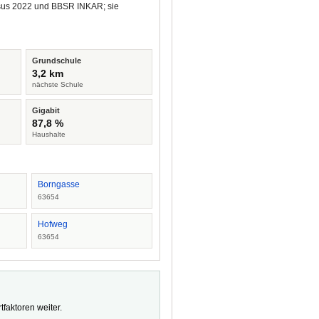
ensus 2022 und BBSR INKAR; sie
Grundschule
3,2 km
nächste Schule
Gigabit
87,8 %
Haushalte
Borngasse
63654
Hofweg
63654
faktoren weiter.