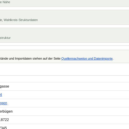
te Nähe
e, Wahlkreis-Strukturdaten
struktur
tände und Importdaten stehen auf der Seite
Quellennachweise und Datenimporte
.
gasse
4
ngen
erbügen
18722
7345