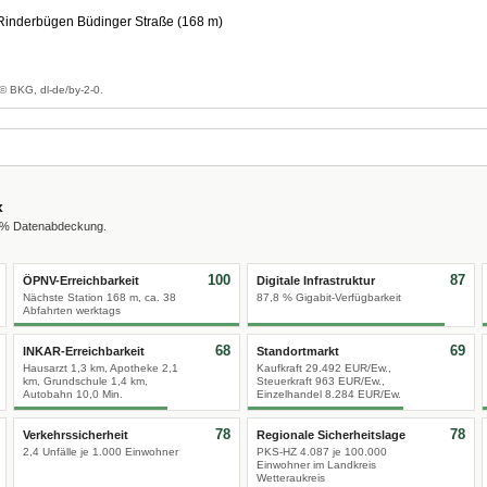
inderbügen Büdinger Straße (168 m)
g
© BKG, dl-de/by-2-0.
x
0 % Datenabdeckung.
100
87
ÖPNV-Erreichbarkeit
Digitale Infrastruktur
Nächste Station 168 m, ca. 38
87,8 % Gigabit-Verfügbarkeit
Abfahrten werktags
68
69
INKAR-Erreichbarkeit
Standortmarkt
Hausarzt 1,3 km, Apotheke 2,1
Kaufkraft 29.492 EUR/Ew.,
km, Grundschule 1,4 km,
Steuerkraft 963 EUR/Ew.,
Autobahn 10,0 Min.
Einzelhandel 8.284 EUR/Ew.
78
78
Verkehrssicherheit
Regionale Sicherheitslage
2,4 Unfälle je 1.000 Einwohner
PKS-HZ 4.087 je 100.000
Einwohner im Landkreis
Wetteraukreis