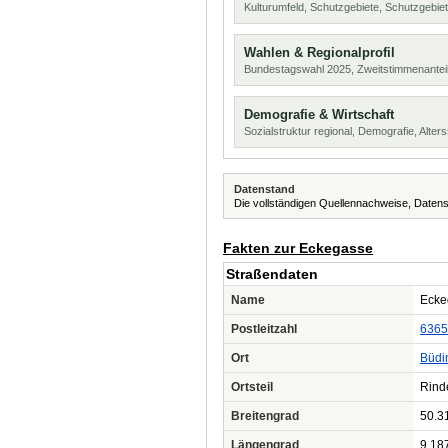
Kulturumfeld, Schutzgebiete, Schutzgebie
Wahlen & Regionalprofil
Bundestagswahl 2025, Zweitstimmenanteil
Demografie & Wirtschaft
Sozialstruktur regional, Demografie, Alters
Datenstand
Die vollständigen Quellennachweise, Datens
Fakten zur Eckegasse
Straßendaten
Name
Ecke
Postleitzahl
6365
Ort
Büdi
Ortsteil
Rind
Breitengrad
50.3
Längengrad
9.18