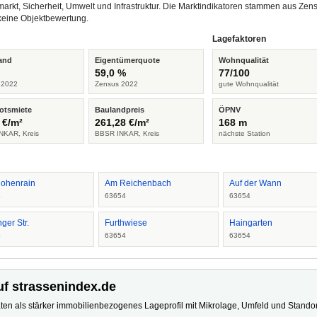
arkt, Sicherheit, Umwelt und Infrastruktur. Die Marktindikatoren stammen aus Z
keine Objektbewertung.
Lagefaktoren
and
Eigentümerquote
Wohnqualität
%
59,0 %
77/100
 2022
Zensus 2022
gute Wohnqualität
otsmiete
Baulandpreis
ÖPNV
 €/m²
261,28 €/m²
168 m
NKAR, Kreis
BBSR INKAR, Kreis
nächste Station
ohenrain
Am Reichenbach
Auf der Wann
4
63654
63654
ger Str.
Furthwiese
Haingarten
4
63654
63654
uf strassenindex.de
ten als stärker immobilienbezogenes Lageprofil mit Mikrolage, Umfeld und Standort