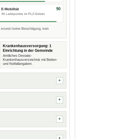
90
E-Mobilität
36 Ladepunkte im PLZ-Gebiet
 ersetzt keine Besichtigung, kein
Krankenhausversorgung: 1
Einrichtung in der Gemeinde
Amtliches Destatis-
Krankenhausverzeichnis mit Betten-
und Notfallangaben.