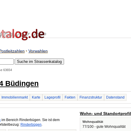
Postleitzahlen
·
Vorwahlen
e 63654
4 Büdingen
Immobilienmarkt
Karte
Lageprofil
Fakten
Finanzstruktur
Datenstand
Wohn- und Standortprofi
n
im Bereich Rinderbügen. Sie ist dem
Wohnqualität
rtsteilbezug:
Rinderbügen
.
77/100 - gute Wohnqualität