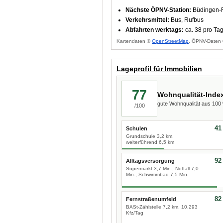
Nächste ÖPNV-Station:
Büdingen-R
Verkehrsmittel:
Bus, Rufbus
Abfahrten werktags:
ca. 38 pro Ta
Kartendaten ©
OpenStreetMap
, ÖPNV-Daten 
Lageprofil für Immobilien
77
Wohnqualität-Inde
gute Wohnqualität aus 10
/100
41
Schulen
Grundschule 3,2 km,
weiterführend 6,5 km
92
Alltagsversorgung
Supermarkt 3,7 Min., Notfall 7,0
Min., Schwimmbad 7,5 Min.
82
Fernstraßenumfeld
BASt-Zählstelle 7,2 km, 10.293
Kfz/Tag