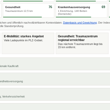
76
69
Gesundheit
Krankenhausversorgung
Traumazentrum 12,5 km
1 Einrichtung, 148 Betten
(Gemeinde)
ichen und öffentlich nachvollziehbaren Kontextdaten.
Datenbasis und Gewichtung
. Der Index
lle Standortprüfung.
E-Mobilität: starkes Angebot
Gesundheit: Traumazentrum
regional erreichbar
Viele Ladepunkte im PLZ-Gebiet.
Das nächste Traumazentrum liegt bis
15 km entfernt.
ionale Kaufkraft
undheitsversorgung
, Verkehrssicherheit