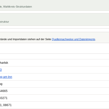
e, Wahlkreis-Strukturdaten
struktur
tände und Importdaten stehen auf der Seite
Quellennachweise und Datenimporte
.
artstr.
3
ng am Inn
ng
54665
83271
1, 08671