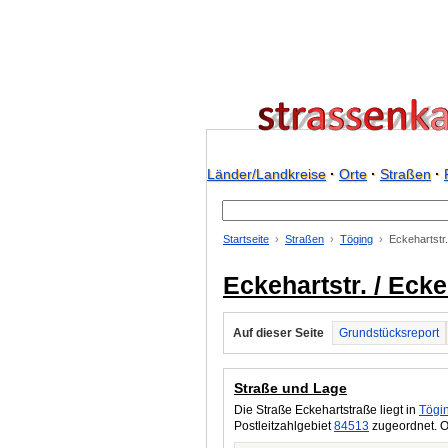
Länder/Landkreise
·
Orte
·
Straßen
·
Startseite
Straßen
Töging
Eckehartstr
Eckehartstr. / Eck
Auf dieser Seite
Grundstücksreport
Straße und Lage
Die Straße Eckehartstraße liegt in
Tögi
Postleitzahlgebiet
84513
zugeordnet. O