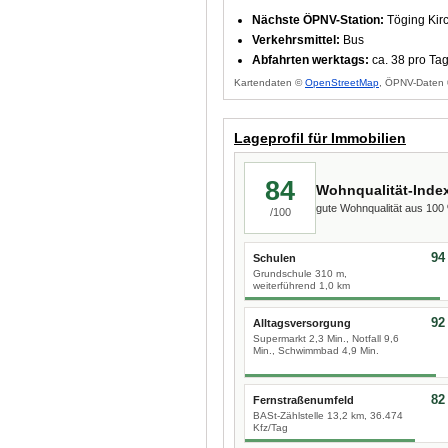
Nächste ÖPNV-Station:
Töging Kir
Verkehrsmittel:
Bus
Abfahrten werktags:
ca. 38 pro Ta
Kartendaten ©
OpenStreetMap
, ÖPNV-Daten 
Lageprofil für Immobilien
84
Wohnqualität-Inde
gute Wohnqualität aus 10
/100
94
Schulen
Grundschule 310 m,
weiterführend 1,0 km
92
Alltagsversorgung
Supermarkt 2,3 Min., Notfall 9,6
Min., Schwimmbad 4,9 Min.
82
Fernstraßenumfeld
BASt-Zählstelle 13,2 km, 36.474
Kfz/Tag