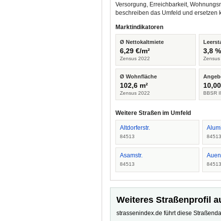
Versorgung, Erreichbarkeit, Wohnungsm
beschreiben das Umfeld und ersetzen 
Marktindikatoren
Ø Nettokaltmiete
Leerst
6,29 €/m²
3,8 
Zensus 2022
Zensus
Ø Wohnfläche
Angeb
102,6 m²
10,00
Zensus 2022
BBSR I
Weitere Straßen im Umfeld
Altdorferstr.
Alumi
84513
8451
Asamstr.
Auens
84513
8451
Weiteres Straßenprofil a
strassenindex.de führt diese Straßenda