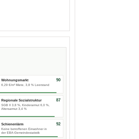
90
Wohnungsmarkt
6,29 €/m² Miete, 3,8 % Leerstand
87
Regionale Sozialstruktur
SGB II 3,8 %, Kinderarmut 6,0 %,
Altersarmut 3,4 %
92
Schienenlärm
Keine betroffenen Einwohner in
der EBA-Gemeindestatistik