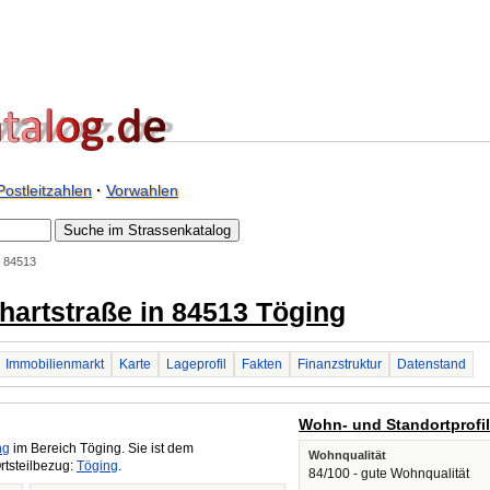
Postleitzahlen
·
Vorwahlen
. 84513
ehartstraße in 84513 Töging
Immobilienmarkt
Karte
Lageprofil
Fakten
Finanzstruktur
Datenstand
Wohn- und Standortprofi
ng
im Bereich Töging. Sie ist dem
Wohnqualität
rtsteilbezug:
Töging
.
84/100 - gute Wohnqualität