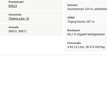
Postleitzahl
Schulen
84513
Grundschule 310 m, weiterfüh
Gemeinde
ÖPNV
Töging a.Inn, St
Töging Kirche 297 m
Vorwahl
Breitband
08631, 08671
69,1 % Gigabit-Verfügbarkeit
Fernstraße
A 94 13,2 km, 36.474 Kfz/Tag