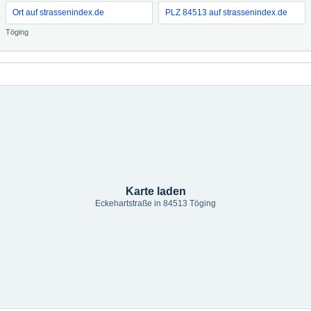
Ort auf strassenindex.de
PLZ 84513 auf strassenindex.de
Töging
Karte laden
Eckehartstraße in 84513 Töging