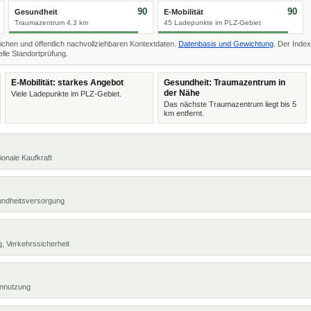
90
90
Gesundheit
E-Mobilität
Traumazentrum 4,3 km
45 Ladepunkte im PLZ-Gebiet
ichen und öffentlich nachvollziehbaren Kontextdaten.
Datenbasis und Gewichtung
. Der Index
lle Standortprüfung.
E-Mobilität: starkes Angebot
Gesundheit: Traumazentrum in
der Nähe
Viele Ladepunkte im PLZ-Gebiet.
Das nächste Traumazentrum liegt bis 5
km entfernt.
ionale Kaufkraft
undheitsversorgung
, Verkehrssicherheit
ennutzung