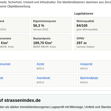
arkt, Sicherheit, Umwelt und Infrastruktur. Die Marktindikatoren stammen aus Z
keine Objektbewertung.
Lagefaktoren
and
Eigentümerquote
Wohnqualität
%
56,3 %
84/100
 2022
Zensus 2022
gute Wohnqualität
otsmiete
Baulandpreis
ÖPNV
 €/m²
189,70 €/m²
297 m
NKAR, Kreis
BBSR INKAR, Kreis
nächste Station
niumstr.
Alzstr.
Amperstr.
3
84513
84513
tr.
Aventinstr.
Bahnhofplatz
3
84513
84513
uf strassenindex.de
ten als stärker immobilienbezogenes Lageprofil mit Mikrolage, Umfeld und Standort