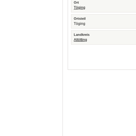
Ort
Töging
Ortsteil
Töging
Landkreis
Altötting