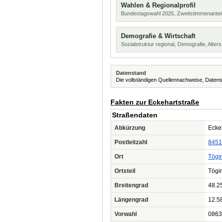
Wahlen & Regionalprofil
Bundestagswahl 2025, Zweitstimmenanteil
Demografie & Wirtschaft
Sozialstruktur regional, Demografie, Alters
Datenstand
Die vollständigen Quellennachweise, Datens
Fakten zur Eckehartstraße
Straßendaten
Abkürzung
Eckeh
Postleitzahl
8451
Ort
Tögi
Ortsteil
Tögi
Breitengrad
48.2
Längengrad
12.5
Vorwahl
0863