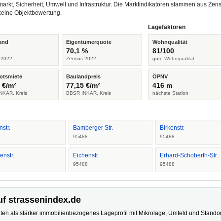
arkt, Sicherheit, Umwelt und Infrastruktur. Die Marktindikatoren stammen aus Z
keine Objektbewertung.
Lagefaktoren
and
Eigentümerquote
Wohnqualität
%
70,1 %
81/100
 2022
Zensus 2022
gute Wohnqualität
otsmiete
Baulandpreis
ÖPNV
 €/m²
77,15 €/m²
416 m
NKAR, Kreis
BBSR INKAR, Kreis
nächste Station
nstr.
Bamberger Str.
Birkenstr.
8
95488
95488
enstr.
Eichenstr.
Erhard-Schoberth-Str.
8
95488
95488
uf strassenindex.de
ten als stärker immobilienbezogenes Lageprofil mit Mikrolage, Umfeld und Standort