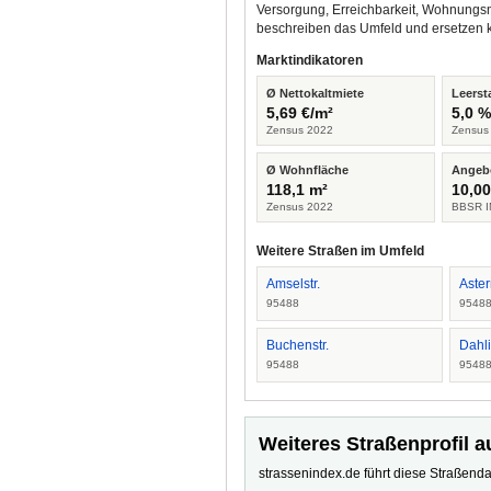
Versorgung, Erreichbarkeit, Wohnungsm
beschreiben das Umfeld und ersetzen 
Marktindikatoren
Ø Nettokaltmiete
Leerst
5,69 €/m²
5,0 
Zensus 2022
Zensus
Ø Wohnfläche
Angeb
118,1 m²
10,00
Zensus 2022
BBSR I
Weitere Straßen im Umfeld
Amselstr.
Aster
95488
9548
Buchenstr.
Dahli
95488
9548
Weiteres Straßenprofil a
strassenindex.de führt diese Straßenda