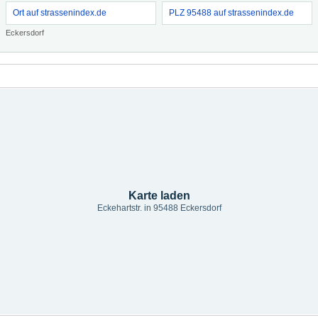
Ort auf strassenindex.de
PLZ 95488 auf strassenindex.de
Eckersdorf
Karte laden
Eckehartstr. in 95488 Eckersdorf