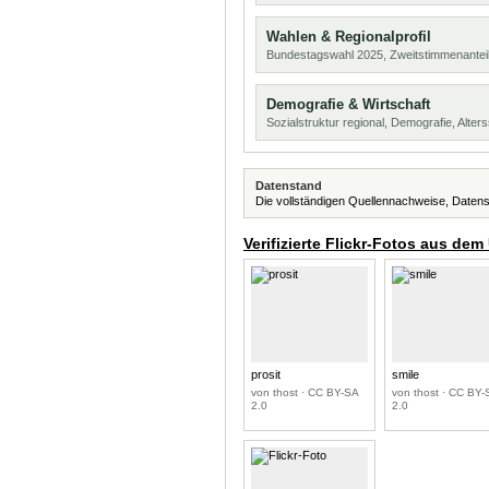
Wahlen & Regionalprofil
Bundestagswahl 2025, Zweitstimmenanteil
Demografie & Wirtschaft
Sozialstruktur regional, Demografie, Alters
Datenstand
Die vollständigen Quellennachweise, Datens
Verifizierte Flickr-Fotos aus dem
prosit
smile
von thost · CC BY-SA
von thost · CC BY-
2.0
2.0