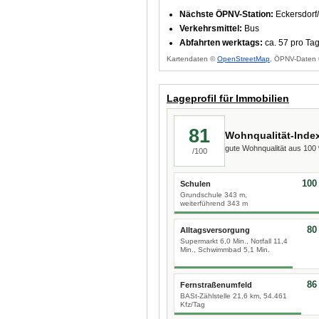
Nächste ÖPNV-Station:
Eckersdorf
Verkehrsmittel:
Bus
Abfahrten werktags:
ca. 57 pro Ta
Kartendaten ©
OpenStreetMap
, ÖPNV-Daten 
Lageprofil für Immobilien
81
Wohnqualität-Inde
gute Wohnqualität aus 10
/100
100
Schulen
Grundschule 343 m,
weiterführend 343 m
80
Alltagsversorgung
Supermarkt 6,0 Min., Notfall 11,4
Min., Schwimmbad 5,1 Min.
86
Fernstraßenumfeld
BASt-Zählstelle 21,6 km, 54.461
Kfz/Tag