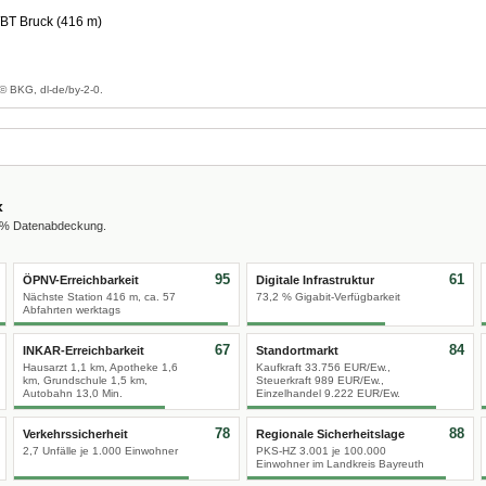
/BT Bruck (416 m)
g
© BKG, dl-de/by-2-0.
x
0 % Datenabdeckung.
95
61
ÖPNV-Erreichbarkeit
Digitale Infrastruktur
Nächste Station 416 m, ca. 57
73,2 % Gigabit-Verfügbarkeit
Abfahrten werktags
67
84
INKAR-Erreichbarkeit
Standortmarkt
Hausarzt 1,1 km, Apotheke 1,6
Kaufkraft 33.756 EUR/Ew.,
km, Grundschule 1,5 km,
Steuerkraft 989 EUR/Ew.,
Autobahn 13,0 Min.
Einzelhandel 9.222 EUR/Ew.
78
88
Verkehrssicherheit
Regionale Sicherheitslage
2,7 Unfälle je 1.000 Einwohner
PKS-HZ 3.001 je 100.000
Einwohner im Landkreis Bayreuth