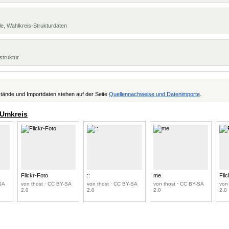
e, Wahlkreis-Strukturdaten
struktur
tände und Importdaten stehen auf der Seite
Quellennachweise und Datenimporte
.
 Umkreis
Flickr-Foto
::
me
Fli
SA
von thost · CC BY-SA
von thost · CC BY-SA
von thost · CC BY-SA
von
2.0
2.0
2.0
2.0