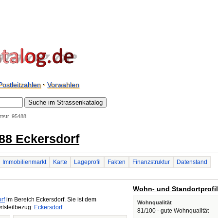
Postleitzahlen
·
Vorwahlen
tstr. 95488
488 Eckersdorf
Immobilienmarkt
Karte
Lageprofil
Fakten
Finanzstruktur
Datenstand
Wohn- und Standortprofi
rf
im Bereich Eckersdorf. Sie ist dem
Wohnqualität
rtsteilbezug:
Eckersdorf
.
81/100 - gute Wohnqualität