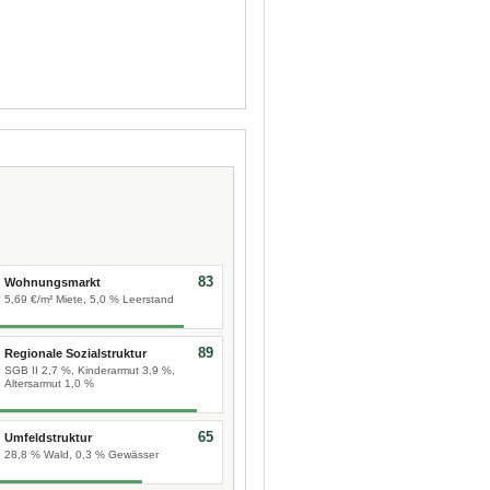
83
Wohnungsmarkt
5,69 €/m² Miete, 5,0 % Leerstand
89
Regionale Sozialstruktur
SGB II 2,7 %, Kinderarmut 3,9 %,
Altersarmut 1,0 %
65
Umfeldstruktur
28,8 % Wald, 0,3 % Gewässer