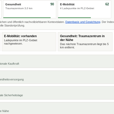
90
62
Gesundheit
E-Mobilität
Traumazentrum 3,0 km
4 Ladepunkte im PLZ-Gebiet
ichen und öffentlich nachvollziehbaren Kontextdaten.
Datenbasis und Gewichtung
. Der Index
lle Standortprüfung.
E-Mobilität: vorhanden
Gesundheit: Traumazentrum in
der Nähe
Ladepunkte im PLZ-Gebiet
nachgewiesen.
Das nächste Traumazentrum liegt bis 5
km entfernt.
ionale Kaufkraft
undheitsversorgung
ale Sicherheitslage
te Nähe