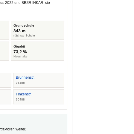
ensus 2022 und BBSR INKAR; sie
Grundschule
343 m
nächste Schule
Gigabit
73,2 %
Haushalte
Brunnenstr.
95488
Finkenstr.
95488
faktoren weiter.