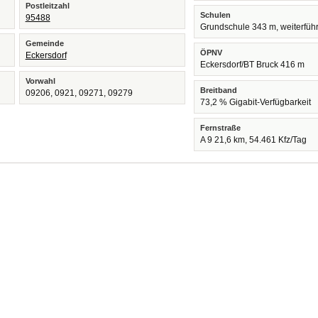
Postleitzahl
Schulen
95488
Grundschule 343 m, weiterfüh
Gemeinde
ÖPNV
Eckersdorf
Eckersdorf/BT Bruck 416 m
Vorwahl
Breitband
09206, 0921, 09271, 09279
73,2 % Gigabit-Verfügbarkeit
Fernstraße
A 9 21,6 km, 54.461 Kfz/Tag