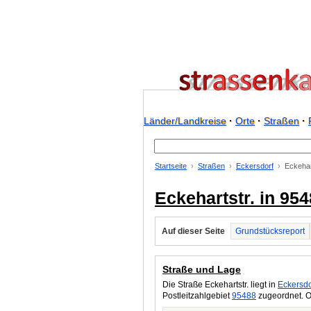
Länder/Landkreise
·
Orte
·
Straßen
·
Startseite
Straßen
Eckersdorf
Eckehar
Eckehartstr. in 95
Auf dieser Seite
Grundstücksreport
Straße und Lage
Die Straße Eckehartstr. liegt in
Eckersdo
Postleitzahlgebiet
95488
zugeordnet. O