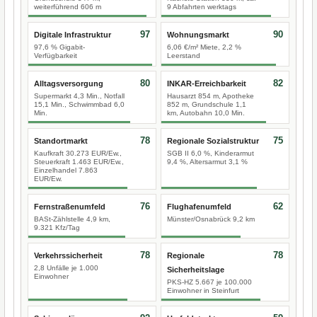
weiterführend 606 m
9 Abfahrten werktags
97
90
Digitale Infrastruktur
Wohnungsmarkt
97,6 % Gigabit-
6,06 €/m² Miete, 2,2 %
Verfügbarkeit
Leerstand
80
82
Alltagsversorgung
INKAR-Erreichbarkeit
Supermarkt 4,3 Min., Notfall
Hausarzt 854 m, Apotheke
15,1 Min., Schwimmbad 6,0
852 m, Grundschule 1,1
Min.
km, Autobahn 10,0 Min.
78
75
Standortmarkt
Regionale Sozialstruktur
Kaufkraft 30.273 EUR/Ew.,
SGB II 6,0 %, Kinderarmut
Steuerkraft 1.463 EUR/Ew.,
9,4 %, Altersarmut 3,1 %
Einzelhandel 7.863
EUR/Ew.
76
62
Fernstraßenumfeld
Flughafenumfeld
BASt-Zählstelle 4,9 km,
Münster/Osnabrück 9,2 km
9.321 Kfz/Tag
78
78
Verkehrssicherheit
Regionale
2,8 Unfälle je 1.000
Sicherheitslage
Einwohner
PKS-HZ 5.667 je 100.000
Einwohner in Steinfurt