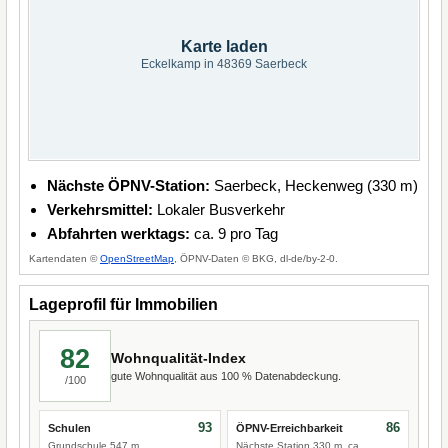
Karte laden
Eckelkamp in 48369 Saerbeck
Nächste ÖPNV-Station:
Saerbeck, Heckenweg (330 m)
Verkehrsmittel:
Lokaler Busverkehr
Abfahrten werktags:
ca. 9 pro Tag
Kartendaten ©
OpenStreetMap
, ÖPNV-Daten © BKG, dl-de/by-2-0.
Lageprofil für Immobilien
82
Wohnqualität-Index
gute Wohnqualität aus 100 % Datenabdeckung.
/100
93
86
Schulen
ÖPNV-Erreichbarkeit
Grundschule 547 m,
Nächste Station 330 m, ca.