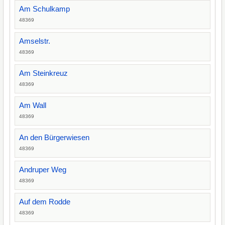
Am Schulkamp
48369
Amselstr.
48369
Am Steinkreuz
48369
Am Wall
48369
An den Bürgerwiesen
48369
Andruper Weg
48369
Auf dem Rodde
48369