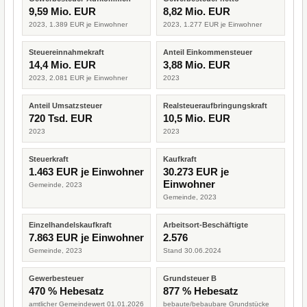
9,59 Mio. EUR
8,82 Mio. EUR
2023, 1.389 EUR je Einwohner
2023, 1.277 EUR je Einwohner
Steuereinnahmekraft
Anteil Einkommensteuer
14,4 Mio. EUR
3,88 Mio. EUR
2023, 2.081 EUR je Einwohner
2023
Anteil Umsatzsteuer
Realsteueraufbringungskraft
720 Tsd. EUR
10,5 Mio. EUR
2023
2023
Steuerkraft
Kaufkraft
1.463 EUR je Einwohner
30.273 EUR je
Einwohner
Gemeinde, 2023
Gemeinde, 2023
Einzelhandelskaufkraft
Arbeitsort-Beschäftigte
7.863 EUR je Einwohner
2.576
Gemeinde, 2023
Stand 30.06.2024
Gewerbesteuer
Grundsteuer B
470 % Hebesatz
877 % Hebesatz
amtlicher Gemeindewert 01.01.2026
bebaute/bebaubare Grundstücke