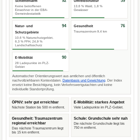
92
59
Schienenlärm
Umfeldstruktur
Keine betroffenen
13,6 % Wald, 1,8 %
Einwohner in der EBA-
Gewässer
Gemeindestatistik
94
76
Natur- und
Gesundheit
Traumazentrum 9,4 km
Schutzgebiete
10,6 % Naturschutzgebiet,
6,3 % FFH, 24,9 %
Landschaftsschutz
90
E-Mobilität
28 Ladepunkte im PLZ-
Gebiet
Automatischer Orientierungswert aus amtlichen und öffentlich
nachvollziehbaren Kontextdaten.
Datenbasis und Gewichtung
. Der Index
ersetzt keine Besichtigung, kein Verkehrswertgutachten und keine
individuelle Standortprüfung.
ÖPNV: sehr gut erreichbar
E-Mobilität: starkes Angebot
Nächste Station bis 500 m entfernt.
Viele Ladepunkte im PLZ-Gebiet.
Gesundheit: Traumazentrum
Schule: Grundschule sehr nah
regional erreichbar
Die nächste Grundschule liegt bis
750 m entfernt.
Das nächste Traumazentrum liegt
bis 15 km entfernt.