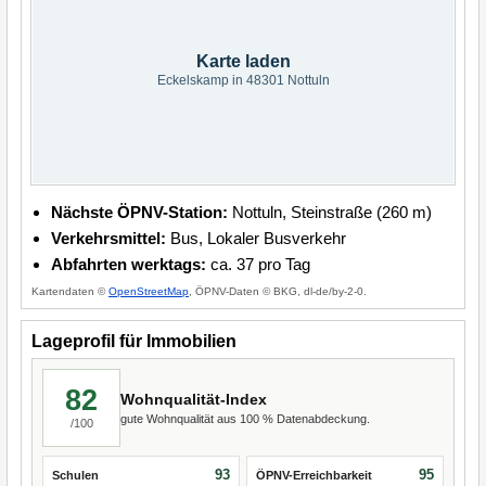
Karte laden
Eckelskamp in 48301 Nottuln
Nächste ÖPNV-Station:
Nottuln, Steinstraße (260 m)
Verkehrsmittel:
Bus, Lokaler Busverkehr
Abfahrten werktags:
ca. 37 pro Tag
Kartendaten ©
OpenStreetMap
, ÖPNV-Daten © BKG, dl-de/by-2-0.
Lageprofil für Immobilien
82
Wohnqualität-Index
gute Wohnqualität aus 100 % Datenabdeckung.
/100
93
95
Schulen
ÖPNV-Erreichbarkeit