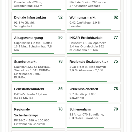
Grundschule 628 m,
Nächste Station 260 m, ca.
weiterführend 483 m
37 Abfahrten werktags
92
82
Digitale Infrastruktur
Wohnungsmarkt
91,8 % Gigabit-
6,42 €/m² Miete, 1,9 %
Verfügbarkeit
Leerstand
80
77
Alltagsversorgung
INKAR-Erreichbarkeit
Supermarkt 4,2 Min., Notfall
Hausarzt 1,1 km, Apotheke
16,2 Min., Schwimmbad 7,8
1,4 km, Grundschule 892
Min.
m, Autobahn 6,2 Min.
78
75
Standortmarkt
Regionale Sozialstruktur
Kaufkraft 32.352 EUR/Ew.,
SGB II 5,0 %, Kinderarmut
Steuerkraft 1.041 EUR/Ew.,
7,9 %, Altersarmut 2,5 %
Einzelhandel 8.583
EUR/Ew.
85
78
Fernstraßenumfeld
Verkehrssicherheit
BASt-Zählstelle 11,4 km,
2,7 Unfälle je 1.000
8.354 Kfz/Tag
Einwohner
78
70
Regionale
Schienenlärm
EBA: ca. 670 Betroffene,
Sicherheitslage
3,3 % der Einwohner
PKS-HZ 4.986 je 100.000
Einwohner in Coesfeld