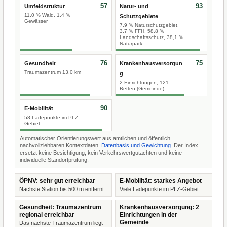
57
93
Umfeldstruktur
Natur- und
11,0 % Wald, 1,4 %
Schutzgebiete
Gewässer
7,9 % Naturschutzgebiet,
3,7 % FFH, 58,8 %
Landschaftsschutz, 38,1 %
Naturpark
76
75
Gesundheit
Krankenhausversorgun
Traumazentrum 13,0 km
g
2 Einrichtungen, 121
Betten (Gemeinde)
90
E-Mobilität
58 Ladepunkte im PLZ-
Gebiet
Automatischer Orientierungswert aus amtlichen und öffentlich
nachvollziehbaren Kontextdaten.
Datenbasis und Gewichtung
. Der Index
ersetzt keine Besichtigung, kein Verkehrswertgutachten und keine
individuelle Standortprüfung.
ÖPNV: sehr gut erreichbar
E-Mobilität: starkes Angebot
Nächste Station bis 500 m entfernt.
Viele Ladepunkte im PLZ-Gebiet.
Gesundheit: Traumazentrum
Krankenhausversorgung: 2
regional erreichbar
Einrichtungen in der
Gemeinde
Das nächste Traumazentrum liegt