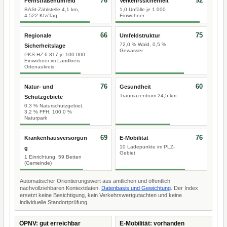
76
92
Fernstraßenumfeld
Verkehrssicherheit
BASt-Zählstelle 4,1 km,
1,0 Unfälle je 1.000
4.522 Kfz/Tag
Einwohner
66
75
Regionale
Umfeldstruktur
72,0 % Wald, 0,5 %
Sicherheitslage
Gewässer
PKS-HZ 6.817 je 100.000
Einwohner im Landkreis
Ortenaukreis
76
60
Natur- und
Gesundheit
Traumazentrum 24,5 km
Schutzgebiete
0,3 % Naturschutzgebiet,
3,2 % FFH, 100,0 %
Naturpark
69
76
Krankenhausversorgun
E-Mobilität
10 Ladepunkte im PLZ-
g
Gebiet
1 Einrichtung, 59 Betten
(Gemeinde)
Automatischer Orientierungswert aus amtlichen und öffentlich
nachvollziehbaren Kontextdaten.
Datenbasis und Gewichtung
. Der Index
ersetzt keine Besichtigung, kein Verkehrswertgutachten und keine
individuelle Standortprüfung.
ÖPNV: gut erreichbar
E-Mobilität: vorhanden