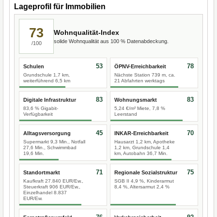
Lageprofil für Immobilien
73
Wohnqualität-Index
solide Wohnqualität aus 100 % Datenabdeckung.
/100
53
78
Schulen
ÖPNV-Erreichbarkeit
Grundschule 1,7 km,
Nächste Station 739 m, ca.
weiterführend 6,5 km
21 Abfahrten werktags
83
83
Digitale Infrastruktur
Wohnungsmarkt
83,6 % Gigabit-
5,24 €/m² Miete, 7,8 %
Verfügbarkeit
Leerstand
45
70
Alltagsversorgung
INKAR-Erreichbarkeit
Supermarkt 9,3 Min., Notfall
Hausarzt 1,2 km, Apotheke
27,6 Min., Schwimmbad
1,2 km, Grundschule 1,4
19,6 Min.
km, Autobahn 36,7 Min.
71
75
Standortmarkt
Regionale Sozialstruktur
Kaufkraft 27.840 EUR/Ew.,
SGB II 4,9 %, Kinderarmut
Steuerkraft 906 EUR/Ew.,
8,4 %, Altersarmut 2,4 %
Einzelhandel 8.837
EUR/Ew.