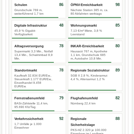
86
98
Schulen
ÖPNV-Erreichbarkeit
Grundschule 769 m,
Nächste Station 385 m, ca.
weiterführend 1,7 km
80 Abfahrten werktags
48
85
Digitale Infrastruktur
Wohnungsmarkt
45,9 % Gigabit-
7,13 €/m² Miete, 3,8 %
Verfügbarkeit
Leerstand
78
80
Alltagsversorgung
INKAR-Erreichbarkeit
Supermarkt 3,3 Min., Notfall
Hausarzt 767 m, Apotheke
13,4 Min., Schwimmbad 8,9
1,1 km, Grundschule 685
Min.
m, Autobahn 10,8 Min.
78
89
Standortmarkt
Regionale Sozialstruktur
Kaufkraft 32.834 EUR/Ew.,
SGB II 2,8 %, Kinderarmut
Steuerkraft 1.177 EUR/Ew.,
4,4 %, Altersarmut 1,2 %
Einzelhandel 9.458
EUR/Ew.
79
82
Fernstraßenumfeld
Flughafenumfeld
BASt-Zählstelle 11,4 km,
Nürnberg 22,4 km
95.690 Kfz/Tag
92
88
Verkehrssicherheit
Regionale
1,7 Unfälle je 1.000
Sicherheitslage
Einwohner
PKS-HZ 2.320 je 100.000
Einwohner im Landkreis