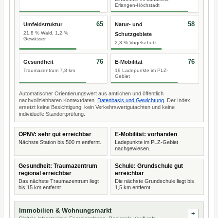
Erlangen-Höchstadt
65
58
Umfeldstruktur
Natur- und
21,8 % Wald, 1,2 %
Schutzgebiete
Gewässer
2,3 % Vogelschutz
76
76
Gesundheit
E-Mobilität
Traumazentrum 7,8 km
19 Ladepunkte im PLZ-
Gebiet
Automatischer Orientierungswert aus amtlichen und öffentlich
nachvollziehbaren Kontextdaten.
Datenbasis und Gewichtung
. Der Index
ersetzt keine Besichtigung, kein Verkehrswertgutachten und keine
individuelle Standortprüfung.
ÖPNV: sehr gut erreichbar
E-Mobilität: vorhanden
Nächste Station bis 500 m entfernt.
Ladepunkte im PLZ-Gebiet
nachgewiesen.
Gesundheit: Traumazentrum
Schule: Grundschule gut
regional erreichbar
erreichbar
Das nächste Traumazentrum liegt
Die nächste Grundschule liegt bis
bis 15 km entfernt.
1,5 km entfernt.
Immobilien & Wohnungsmarkt