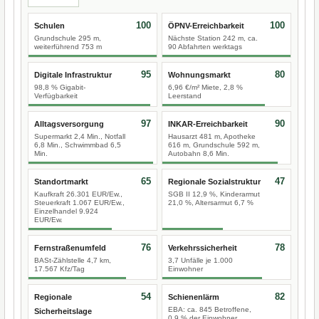
100
100
Schulen
ÖPNV-Erreichbarkeit
Grundschule 295 m,
Nächste Station 242 m, ca.
weiterführend 753 m
90 Abfahrten werktags
95
80
Digitale Infrastruktur
Wohnungsmarkt
98,8 % Gigabit-
6,96 €/m² Miete, 2,8 %
Verfügbarkeit
Leerstand
97
90
Alltagsversorgung
INKAR-Erreichbarkeit
Supermarkt 2,4 Min., Notfall
Hausarzt 481 m, Apotheke
6,8 Min., Schwimmbad 6,5
616 m, Grundschule 592 m,
Min.
Autobahn 8,6 Min.
65
47
Standortmarkt
Regionale Sozialstruktur
Kaufkraft 26.301 EUR/Ew.,
SGB II 12,9 %, Kinderarmut
Steuerkraft 1.067 EUR/Ew.,
21,0 %, Altersarmut 6,7 %
Einzelhandel 9.924
EUR/Ew.
76
78
Fernstraßenumfeld
Verkehrssicherheit
BASt-Zählstelle 4,7 km,
3,7 Unfälle je 1.000
17.567 Kfz/Tag
Einwohner
54
82
Regionale
Schienenlärm
EBA: ca. 845 Betroffene,
Sicherheitslage
0,9 % der Einwohner