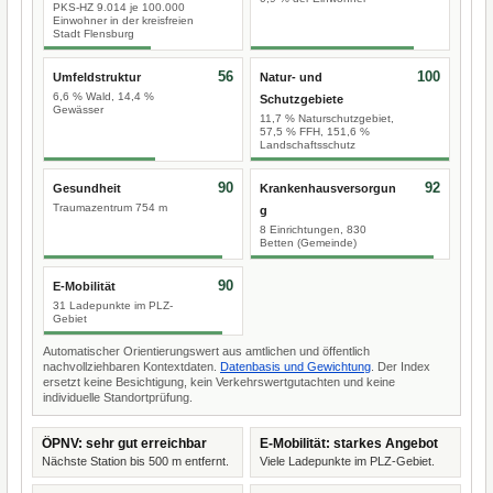
PKS-HZ 9.014 je 100.000
Einwohner in der kreisfreien
Stadt Flensburg
56
100
Umfeldstruktur
Natur- und
6,6 % Wald, 14,4 %
Schutzgebiete
Gewässer
11,7 % Naturschutzgebiet,
57,5 % FFH, 151,6 %
Landschaftsschutz
90
92
Gesundheit
Krankenhausversorgun
Traumazentrum 754 m
g
8 Einrichtungen, 830
Betten (Gemeinde)
90
E-Mobilität
31 Ladepunkte im PLZ-
Gebiet
Automatischer Orientierungswert aus amtlichen und öffentlich
nachvollziehbaren Kontextdaten.
Datenbasis und Gewichtung
. Der Index
ersetzt keine Besichtigung, kein Verkehrswertgutachten und keine
individuelle Standortprüfung.
ÖPNV: sehr gut erreichbar
E-Mobilität: starkes Angebot
Nächste Station bis 500 m entfernt.
Viele Ladepunkte im PLZ-Gebiet.