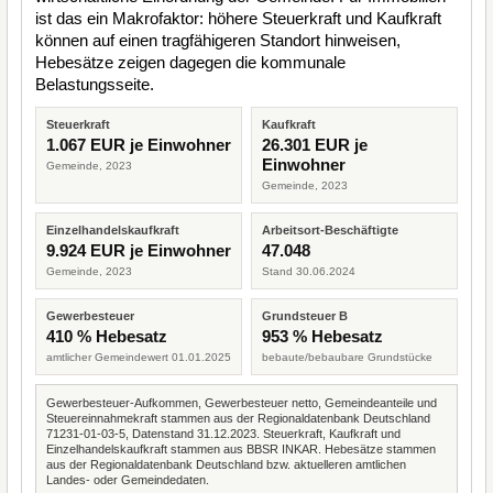
ist das ein Makrofaktor: höhere Steuerkraft und Kaufkraft
können auf einen tragfähigeren Standort hinweisen,
Hebesätze zeigen dagegen die kommunale
Belastungsseite.
Steuerkraft
Kaufkraft
1.067 EUR je Einwohner
26.301 EUR je
Einwohner
Gemeinde, 2023
Gemeinde, 2023
Einzelhandelskaufkraft
Arbeitsort-Beschäftigte
9.924 EUR je Einwohner
47.048
Gemeinde, 2023
Stand 30.06.2024
Gewerbesteuer
Grundsteuer B
410 % Hebesatz
953 % Hebesatz
amtlicher Gemeindewert 01.01.2025
bebaute/bebaubare Grundstücke
Gewerbesteuer-Aufkommen, Gewerbesteuer netto, Gemeindeanteile und
Steuereinnahmekraft stammen aus der Regionaldatenbank Deutschland
71231-01-03-5, Datenstand 31.12.2023. Steuerkraft, Kaufkraft und
Einzelhandelskaufkraft stammen aus BBSR INKAR. Hebesätze stammen
aus der Regionaldatenbank Deutschland bzw. aktuelleren amtlichen
Landes- oder Gemeindedaten.