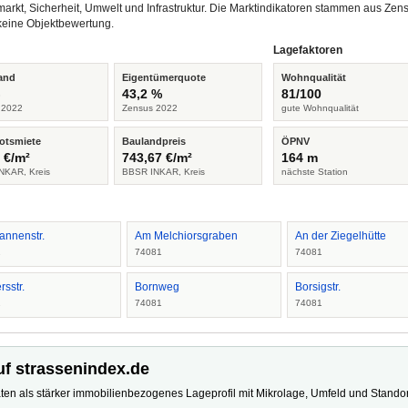
arkt, Sicherheit, Umwelt und Infrastruktur. Die Marktindikatoren stammen aus Z
keine Objektbewertung.
Lagefaktoren
and
Eigentümerquote
Wohnqualität
%
43,2 %
81/100
 2022
Zensus 2022
gute Wohnqualität
otsmiete
Baulandpreis
ÖPNV
 €/m²
743,67 €/m²
164 m
NKAR, Kreis
BBSR INKAR, Kreis
nächste Station
annenstr.
Am Melchiorsgraben
An der Ziegelhütte
1
74081
74081
rsstr.
Bornweg
Borsigstr.
1
74081
74081
uf strassenindex.de
ten als stärker immobilienbezogenes Lageprofil mit Mikrolage, Umfeld und Standort