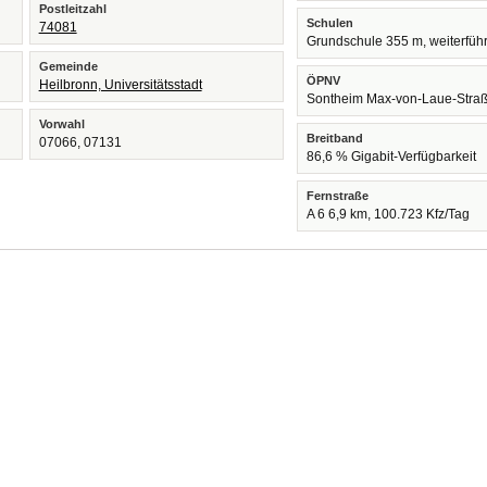
Postleitzahl
Schulen
74081
Grundschule 355 m, weiterfüh
Gemeinde
ÖPNV
Heilbronn, Universitätsstadt
Sontheim Max-von-Laue-Stra
Vorwahl
Breitband
07066, 07131
86,6 % Gigabit-Verfügbarkeit
Fernstraße
A 6 6,9 km, 100.723 Kfz/Tag