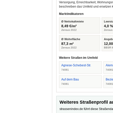
Versorgung, Erreichbarkeit, Wohnungsm
beschreiben das Umfeld und ersetzen 
Marktindikatoren
Ø Nettokaltmiete
Leerst
8,49 €/m²
4,0 
Zensus 2022
Zensus
Ø Wohnfläche
Angeb
87,3 m²
12,00
Zensus 2022
BBSR I
Weitere Straßen im Umfeld
Agnese-Schebest-Str.
Alem
74081
7408
Auf dem Bau
Bezie
74081
7408
Weiteres Straßenprofil a
strassenindex.de führt diese Straßenda