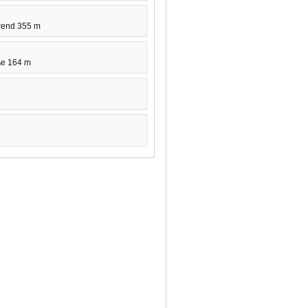
rend 355 m
ße 164 m