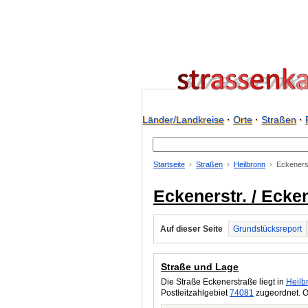
Länder/Landkreise
·
Orte
·
Straßen
·
Startseite
Straßen
Heilbronn
Eckeners
Eckenerstr. / Ecke
Auf dieser Seite
Grundstücksreport
Straße und Lage
Die Straße Eckenerstraße liegt in
Heilb
Postleitzahlgebiet
74081
zugeordnet. O