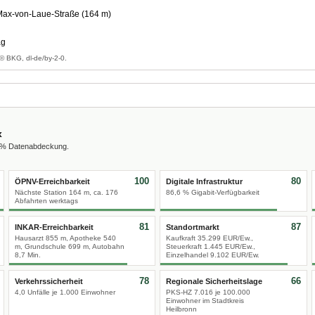
ax-von-Laue-Straße (164 m)
ag
© BKG, dl-de/by-2-0.
x
0 % Datenabdeckung.
100
80
ÖPNV-Erreichbarkeit
Digitale Infrastruktur
Nächste Station 164 m, ca. 176
86,6 % Gigabit-Verfügbarkeit
Abfahrten werktags
81
87
INKAR-Erreichbarkeit
Standortmarkt
Hausarzt 855 m, Apotheke 540
Kaufkraft 35.299 EUR/Ew.,
m, Grundschule 699 m, Autobahn
Steuerkraft 1.445 EUR/Ew.,
8,7 Min.
Einzelhandel 9.102 EUR/Ew.
78
66
Verkehrssicherheit
Regionale Sicherheitslage
4,0 Unfälle je 1.000 Einwohner
PKS-HZ 7.016 je 100.000
Einwohner im Stadtkreis
Heilbronn