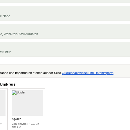
te Nähe
e, Wahlkreis-Strukturdaten
struktur
tände und Importdaten stehen auf der Seite
Quellennachweise und Datenimporte
.
 Umkreis
Spider
Y-
von dmytrok · CC BY-
ND 2.0