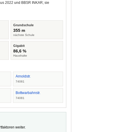
ensus 2022 und BBSR INKAR; sie
Grundschule
355 m
nächste Schule
Gigabit
86,6 %
Haushalte
Arnoldstr.
74081
Bottwarbahnstr.
74081
faktoren weiter.