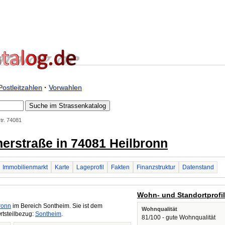
Postleitzahlen
·
Vorwahlen
tr. 74081
nerstraße in 74081 Heilbronn
Immobilienmarkt
Karte
Lageprofil
Fakten
Finanzstruktur
Datenstand
Wohn- und Standortprofi
ronn
im Bereich Sontheim. Sie ist dem
Wohnqualität
rtsteilbezug:
Sontheim
.
81/100 - gute Wohnqualität