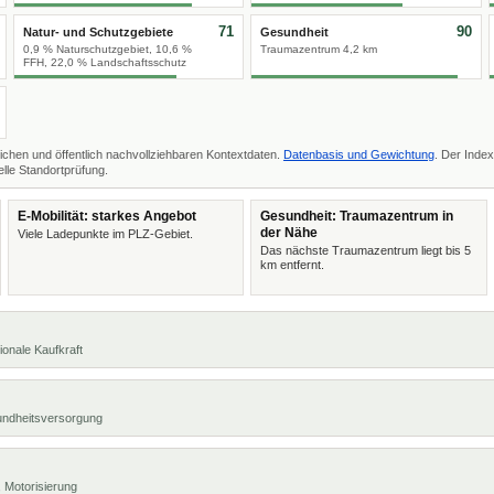
71
90
Natur- und Schutzgebiete
Gesundheit
0,9 % Naturschutzgebiet, 10,6 %
Traumazentrum 4,2 km
FFH, 22,0 % Landschaftsschutz
ichen und öffentlich nachvollziehbaren Kontextdaten.
Datenbasis und Gewichtung
. Der Index
lle Standortprüfung.
E-Mobilität: starkes Angebot
Gesundheit: Traumazentrum in
der Nähe
Viele Ladepunkte im PLZ-Gebiet.
Das nächste Traumazentrum liegt bis 5
km entfernt.
ionale Kaufkraft
undheitsversorgung
 Motorisierung