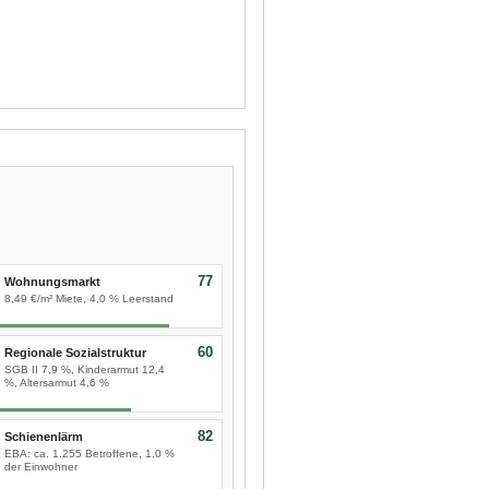
77
Wohnungsmarkt
8,49 €/m² Miete, 4,0 % Leerstand
60
Regionale Sozialstruktur
SGB II 7,9 %, Kinderarmut 12,4
%, Altersarmut 4,6 %
82
Schienenlärm
EBA: ca. 1.255 Betroffene, 1,0 %
der Einwohner