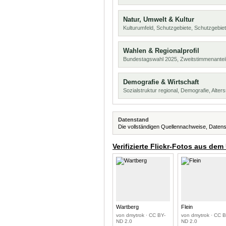
Natur, Umwelt & Kultur
Kulturumfeld, Schutzgebiete, Schutzgebie
Wahlen & Regionalprofil
Bundestagswahl 2025, Zweitstimmenanteil
Demografie & Wirtschaft
Sozialstruktur regional, Demografie, Alters
Datenstand
Die vollständigen Quellennachweise, Datens
Verifizierte Flickr-Fotos aus dem
Wartberg
Flein
von dmytrok · CC BY-
von dmytrok · CC B
ND 2.0
ND 2.0