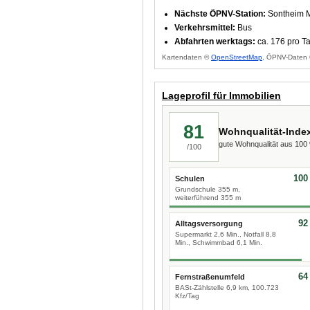
Nächste ÖPNV-Station:
Sontheim M
Verkehrsmittel:
Bus
Abfahrten werktags:
ca. 176 pro T
Kartendaten ©
OpenStreetMap
, ÖPNV-Daten 
Lageprofil für Immobilien
81
Wohnqualität-Inde
gute Wohnqualität aus 10
/100
100
Schulen
Grundschule 355 m,
weiterführend 355 m
92
Alltagsversorgung
Supermarkt 2,6 Min., Notfall 8,8
Min., Schwimmbad 6,1 Min.
64
Fernstraßenumfeld
BASt-Zählstelle 6,9 km, 100.723
Kfz/Tag