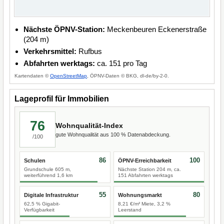
Nächste ÖPNV-Station:
Meckenbeuren Eckenerstraße
(204 m)
Verkehrsmittel:
Rufbus
Abfahrten werktags:
ca. 151 pro Tag
Kartendaten ©
OpenStreetMap
, ÖPNV-Daten © BKG, dl-de/by-2-0.
Lageprofil für Immobilien
76
Wohnqualität-Index
gute Wohnqualität aus 100 % Datenabdeckung.
/100
86
100
Schulen
ÖPNV-Erreichbarkeit
Grundschule 605 m,
Nächste Station 204 m, ca.
weiterführend 1,6 km
151 Abfahrten werktags
55
80
Digitale Infrastruktur
Wohnungsmarkt
62,5 % Gigabit-
8,21 €/m² Miete, 3,2 %
Verfügbarkeit
Leerstand