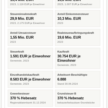
2023, 1.119 EUR je Einwohner
2023, 1.007 EUR je Einwohner
Steuereinnahmekraft
Anteil Einkommensteuer
29,9 Mio. EUR
10,3 Mio. EUR
2023, 2.175 EUR je Einwohner
2023
Anteil Umsatzsteuer
Realsteueraufbringungskraft
1,55 Mio. EUR
19,6 Mio. EUR
2023
2023
Steuerkraft
Kaufkraft
1.591 EUR je Einwohner
30.754 EUR je
Einwohner
Gemeinde, 2023
Gemeinde, 2023
Einzelhandelskaufkraft
Arbeitsort-Beschäftigte
8.583 EUR je Einwohner
6.888
Gemeinde, 2023
Stand 30.06.2024
Gewerbesteuer
Grundsteuer B
370 % Hebesatz
370 % Hebesatz
Regionaldatenbank 31.12.2024
bebaute/bebaubare Grundstücke