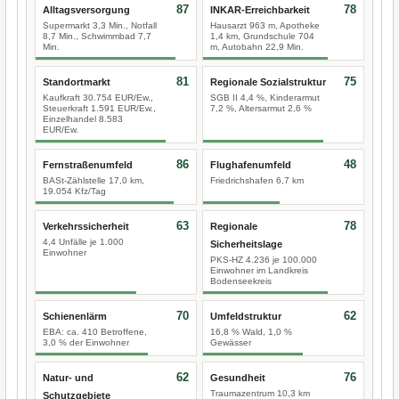
87
78
Alltagsversorgung
INKAR-Erreichbarkeit
Supermarkt 3,3 Min., Notfall
Hausarzt 963 m, Apotheke
8,7 Min., Schwimmbad 7,7
1,4 km, Grundschule 704
Min.
m, Autobahn 22,9 Min.
81
75
Standortmarkt
Regionale Sozialstruktur
Kaufkraft 30.754 EUR/Ew.,
SGB II 4,4 %, Kinderarmut
Steuerkraft 1.591 EUR/Ew.,
7,2 %, Altersarmut 2,6 %
Einzelhandel 8.583
EUR/Ew.
86
48
Fernstraßenumfeld
Flughafenumfeld
BASt-Zählstelle 17,0 km,
Friedrichshafen 6,7 km
19.054 Kfz/Tag
63
78
Verkehrssicherheit
Regionale
4,4 Unfälle je 1.000
Sicherheitslage
Einwohner
PKS-HZ 4.236 je 100.000
Einwohner im Landkreis
Bodenseekreis
70
62
Schienenlärm
Umfeldstruktur
EBA: ca. 410 Betroffene,
16,8 % Wald, 1,0 %
3,0 % der Einwohner
Gewässer
62
76
Natur- und
Gesundheit
Traumazentrum 10,3 km
Schutzgebiete