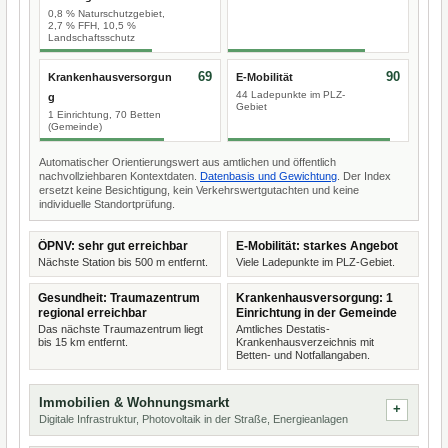
0,8 % Naturschutzgebiet,
2,7 % FFH, 10,5 %
Landschaftsschutz
69
90
Krankenhausversorgun
E-Mobilität
44 Ladepunkte im PLZ-
g
Gebiet
1 Einrichtung, 70 Betten
(Gemeinde)
Automatischer Orientierungswert aus amtlichen und öffentlich
nachvollziehbaren Kontextdaten.
Datenbasis und Gewichtung
. Der Index
ersetzt keine Besichtigung, kein Verkehrswertgutachten und keine
individuelle Standortprüfung.
ÖPNV: sehr gut erreichbar
E-Mobilität: starkes Angebot
Nächste Station bis 500 m entfernt.
Viele Ladepunkte im PLZ-Gebiet.
Gesundheit: Traumazentrum
Krankenhausversorgung: 1
regional erreichbar
Einrichtung in der Gemeinde
Das nächste Traumazentrum liegt
Amtliches Destatis-
bis 15 km entfernt.
Krankenhausverzeichnis mit
Betten- und Notfallangaben.
Immobilien & Wohnungsmarkt
Digitale Infrastruktur, Photovoltaik in der Straße, Energieanlagen