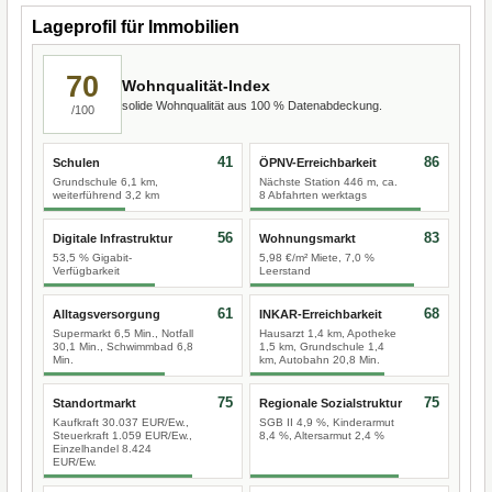
Lageprofil für Immobilien
70
Wohnqualität-Index
solide Wohnqualität aus 100 % Datenabdeckung.
/100
41
86
Schulen
ÖPNV-Erreichbarkeit
Grundschule 6,1 km,
Nächste Station 446 m, ca.
weiterführend 3,2 km
8 Abfahrten werktags
56
83
Digitale Infrastruktur
Wohnungsmarkt
53,5 % Gigabit-
5,98 €/m² Miete, 7,0 %
Verfügbarkeit
Leerstand
61
68
Alltagsversorgung
INKAR-Erreichbarkeit
Supermarkt 6,5 Min., Notfall
Hausarzt 1,4 km, Apotheke
30,1 Min., Schwimmbad 6,8
1,5 km, Grundschule 1,4
Min.
km, Autobahn 20,8 Min.
75
75
Standortmarkt
Regionale Sozialstruktur
Kaufkraft 30.037 EUR/Ew.,
SGB II 4,9 %, Kinderarmut
Steuerkraft 1.059 EUR/Ew.,
8,4 %, Altersarmut 2,4 %
Einzelhandel 8.424
EUR/Ew.