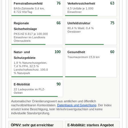
76
63
Fernstraßenumfeld
Verkehrssicherheit
BASt-Zählstelle 3,4 km,
4,5 Unfälle je 1.000
8.722 Kfz/Tag
Einwohner
66
75
Regionale
Umfeldstruktur
80,4 % Wald, 0,4 %
Sicherheitslage
Gewässer
PKS-HZ 6.817 je 100.000
Einwohner im Landkreis
Ortenaukreis
100
60
Natur- und
Gesundheit
Traumazentrum 15,9 km
Schutzgebiete
1,9 % Naturschutzgebiet,
7,4 % FFH, 32,5 %
Landschaftsschutz, 100,0
% Naturpark
90
E-Mobilität
22 Ladepunkte im PLZ-
Gebiet
Automatischer Orientierungswert aus amtlichen und öffentlich
nachvollziehbaren Kontextdaten.
Datenbasis und Gewichtung
. Der Index
ersetzt keine Besichtigung, kein Verkehrswertgutachten und keine
individuelle Standortprüfung.
ÖPNV: sehr gut erreichbar
E-Mobilität: starkes Angebot