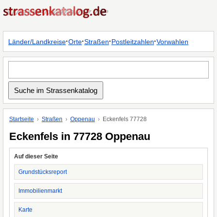
·
·
·
·
Länder/Landkreise
Orte
Straßen
Postleitzahlen
Vorwahlen
Startseite
Straßen
Oppenau
Eckenfels 77728
Eckenfels in 77728 Oppenau
Auf dieser Seite
Grundstücksreport
Immobilienmarkt
Karte