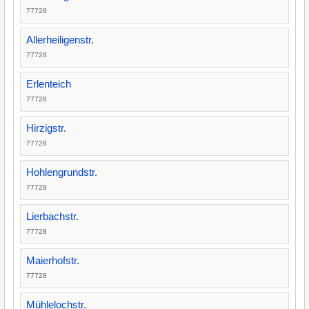
77728
Allerheiligenstr.
77728
Erlenteich
77728
Hirzigstr.
77728
Hohlengrundstr.
77728
Lierbachstr.
77728
Maierhofstr.
77728
Mühlelochstr.