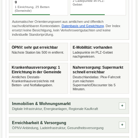
2 Ladepunkte im PLZ-
g
Gebiet
1 Einrichtung, 25 Betten
(Gemeinde)
Automatischer Orientierungswert aus amtlichen und öffentlich
nachvollziehbaren Kontextdaten.
Datenbasis und Gewichtung
. Der Index
ersetzt keine Besichtigung, kein Verkehrswertgutachten und keine
individuelle Standortprüfung.
ÖPNV: sehr gut erreichbar
E-Mobilität: vorhanden
Nächste Station bis 500 m entfernt.
Ladepunkte im PLZ-Gebiet
nachgewiesen.
Krankenhausversorgung: 1
Nahversorgung: Supermarkt
Einrichtung in der Gemeinde
schnell erreichbar
Amtliches Destatis-
Deutschlandatlas: Pkw-Fahrzeit
Krankenhausverzeichnis mit
zum nächsten
Betten- und Notfallangaben.
Supermarkt/Discounter bis 5
Minuten.
Immobilien & Wohnungsmarkt
Digitale Infrastruktur, Energieanlagen, Regionale Kaufkraft
Erreichbarkeit & Versorgung
ÖPNV-Anbindung, Ladeinfrastruktur, Gesundheitsversorgung