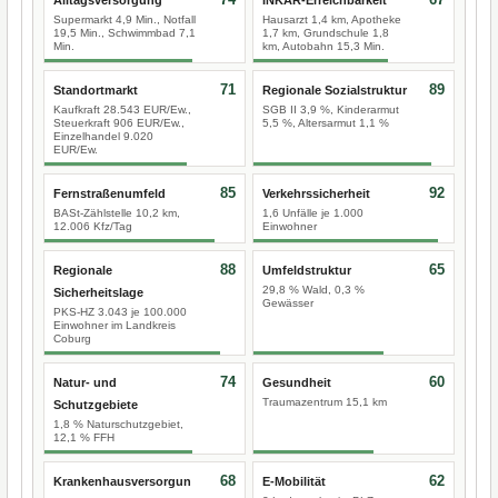
Alltagsversorgung
INKAR-Erreichbarkeit
Supermarkt 4,9 Min., Notfall
Hausarzt 1,4 km, Apotheke
19,5 Min., Schwimmbad 7,1
1,7 km, Grundschule 1,8
Min.
km, Autobahn 15,3 Min.
71
89
Standortmarkt
Regionale Sozialstruktur
Kaufkraft 28.543 EUR/Ew.,
SGB II 3,9 %, Kinderarmut
Steuerkraft 906 EUR/Ew.,
5,5 %, Altersarmut 1,1 %
Einzelhandel 9.020
EUR/Ew.
85
92
Fernstraßenumfeld
Verkehrssicherheit
BASt-Zählstelle 10,2 km,
1,6 Unfälle je 1.000
12.006 Kfz/Tag
Einwohner
88
65
Regionale
Umfeldstruktur
29,8 % Wald, 0,3 %
Sicherheitslage
Gewässer
PKS-HZ 3.043 je 100.000
Einwohner im Landkreis
Coburg
74
60
Natur- und
Gesundheit
Traumazentrum 15,1 km
Schutzgebiete
1,8 % Naturschutzgebiet,
12,1 % FFH
68
62
Krankenhausversorgun
E-Mobilität