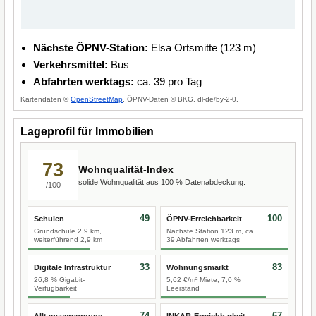
Nächste ÖPNV-Station:
Elsa Ortsmitte (123 m)
Verkehrsmittel:
Bus
Abfahrten werktags:
ca. 39 pro Tag
Kartendaten ©
OpenStreetMap
, ÖPNV-Daten © BKG, dl-de/by-2-0.
Lageprofil für Immobilien
73
Wohnqualität-Index
solide Wohnqualität aus 100 % Datenabdeckung.
/100
49
100
Schulen
ÖPNV-Erreichbarkeit
Grundschule 2,9 km,
Nächste Station 123 m, ca.
weiterführend 2,9 km
39 Abfahrten werktags
33
83
Digitale Infrastruktur
Wohnungsmarkt
26,8 % Gigabit-
5,62 €/m² Miete, 7,0 %
Verfügbarkeit
Leerstand
74
67