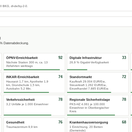
© BKG, dl-de/by-2-0.
x
0 % Datenabdeckung.
92
33
ÖPNV-Erreichbarkeit
Digitale Infrastruktur
Nächste Station 300 m, ca. 13
26,9 % Gigabit-Verfügbarkeit
Abfahrten werktags
74
72
INKAR-Erreichbarkeit
Standortmarkt
Hausarzt 1,7 km, Apotheke 1,9
Kaufkraft 29.004 EUR/Ew.,
km, Grundschule 1,5 km,
Steuerkraft 1.262 EUR/Ew.,
Autobahn 5,2 Min.
Einzelhandel 7.885 EUR/Ew.
78
78
Verkehrssicherheit
Regionale Sicherheitslage
3,2 Unfälle je 1.000 Einwohner
PKS-HZ 4.061 je 100.000
Einwohner in Oberbergischer
Kreis
76
68
Gesundheit
Krankenhausversorgung
Traumazentrum 9,9 km
1 Einrichtung, 20 Betten
(Gemeinde)