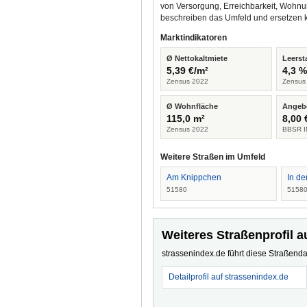
von Versorgung, Erreichbarkeit, Wohnu
beschreiben das Umfeld und ersetzen 
Marktindikatoren
Ø Nettokaltmiete
Leerst
5,39 €/m²
4,3 
Zensus 2022
Zensus
Ø Wohnfläche
Angeb
115,0 m²
8,00 
Zensus 2022
BBSR I
Weitere Straßen im Umfeld
Am Knippchen
In de
51580
5158
Weiteres Straßenprofil a
strassenindex.de führt diese Straßenda
Detailprofil auf strassenindex.de