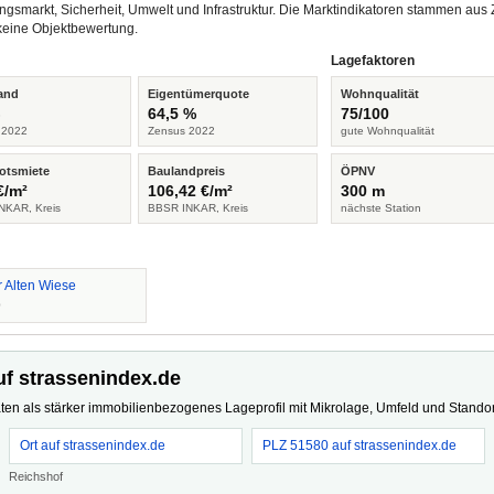
ngsmarkt, Sicherheit, Umwelt und Infrastruktur. Die Marktindikatoren stammen a
keine Objektbewertung.
Lagefaktoren
and
Eigentümerquote
Wohnqualität
%
64,5 %
75/100
 2022
Zensus 2022
gute Wohnqualität
otsmiete
Baulandpreis
ÖPNV
€/m²
106,42 €/m²
300 m
NKAR, Kreis
BBSR INKAR, Kreis
nächste Station
r Alten Wiese
0
uf strassenindex.de
ten als stärker immobilienbezogenes Lageprofil mit Mikrolage, Umfeld und Standort
Ort auf strassenindex.de
PLZ 51580 auf strassenindex.de
Reichshof