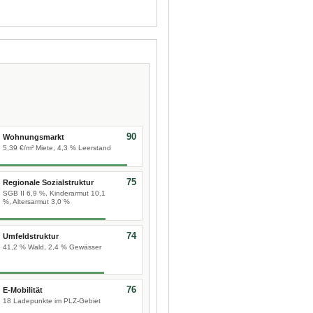
90
Wohnungsmarkt
5,39 €/m² Miete, 4,3 % Leerstand
75
Regionale Sozialstruktur
SGB II 6,9 %, Kinderarmut 10,1
%, Altersarmut 3,0 %
74
Umfeldstruktur
41,2 % Wald, 2,4 % Gewässer
76
E-Mobilität
18 Ladepunkte im PLZ-Gebiet