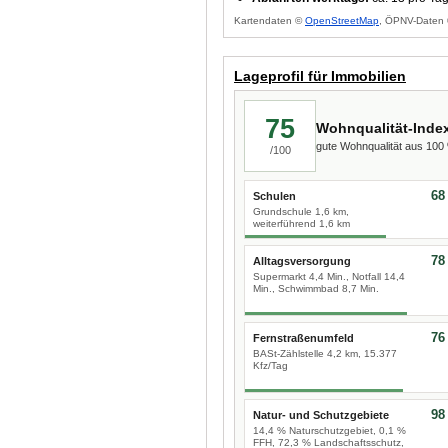
Kartendaten ©
OpenStreetMap
, ÖPNV-Daten 
Lageprofil für Immobilien
75
Wohnqualität-Inde
gute Wohnqualität aus 10
/100
68
Schulen
Grundschule 1,6 km,
weiterführend 1,6 km
78
Alltagsversorgung
Supermarkt 4,4 Min., Notfall 14,4
Min., Schwimmbad 8,7 Min.
76
Fernstraßenumfeld
BASt-Zählstelle 4,2 km, 15.377
Kfz/Tag
98
Natur- und Schutzgebiete
14,4 % Naturschutzgebiet, 0,1 %
FFH, 72,3 % Landschaftsschutz,