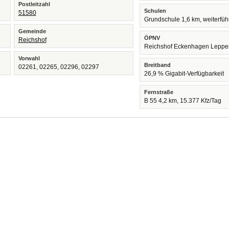
Postleitzahl
Schulen
51580
Grundschule 1,6 km, weiterfü
Gemeinde
ÖPNV
Reichshof
Reichshof Eckenhagen Lepper
Vorwahl
Breitband
02261, 02265, 02296, 02297
26,9 % Gigabit-Verfügbarkeit
Fernstraße
B 55 4,2 km, 15.377 Kfz/Tag