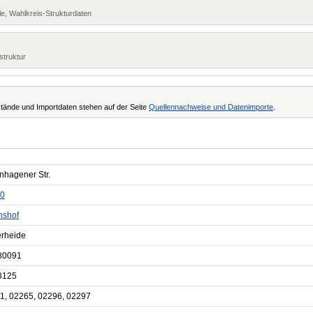
e, Wahlkreis-Strukturdaten
struktur
tände und Importdaten stehen auf der Seite
Quellennachweise und Datenimporte
.
nhagener Str.
0
hshof
erheide
80091
8125
1, 02265, 02296, 02297