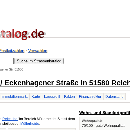
Postleitzahlen
·
Vorwahlen
ener Str. 51580
 / Eckenhagener Straße in 51580 Reic
Immobilienmarkt
Karte
Lageprofil
Fakten
Finanzstruktur
Datenstand
Wohn- und Standortprofi
in
Reichshof
im Bereich Müllerheide. Sie ist dem
Wohnqualität
rtsteilbezug:
Müllerheide
.
75/100 - gute Wohnqualität