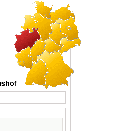
hshof
l