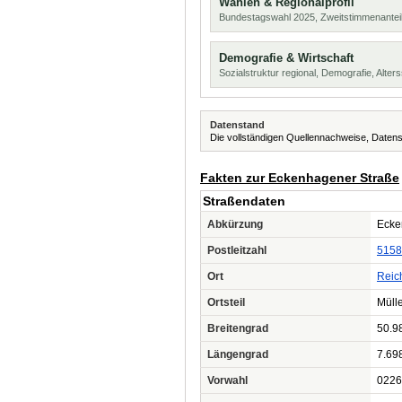
Wahlen & Regionalprofil
Bundestagswahl 2025, Zweitstimmenanteil
Demografie & Wirtschaft
Sozialstruktur regional, Demografie, Alters
Datenstand
Die vollständigen Quellennachweise, Datens
Fakten zur Eckenhagener Straße
Straßendaten
Abkürzung
Ecke
Postleitzahl
5158
Ort
Reic
Ortsteil
Müll
Breitengrad
50.9
Längengrad
7.69
Vorwahl
0226