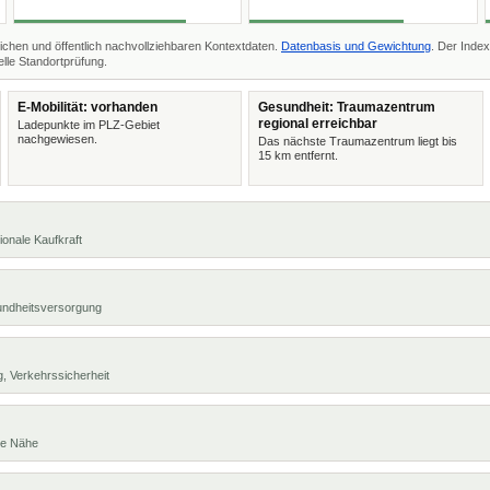
ichen und öffentlich nachvollziehbaren Kontextdaten.
Datenbasis und Gewichtung
. Der Index
lle Standortprüfung.
E-Mobilität: vorhanden
Gesundheit: Traumazentrum
regional erreichbar
Ladepunkte im PLZ-Gebiet
nachgewiesen.
Das nächste Traumazentrum liegt bis
15 km entfernt.
ionale Kaufkraft
undheitsversorgung
, Verkehrssicherheit
te Nähe