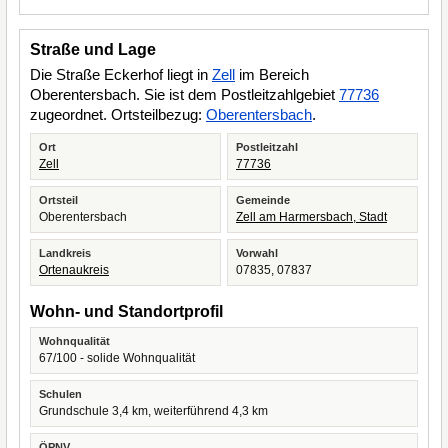
Straße und Lage
Die Straße Eckerhof liegt in
Zell
im Bereich
Oberentersbach. Sie ist dem Postleitzahlgebiet
77736
zugeordnet. Ortsteilbezug:
Oberentersbach
.
Ort
Postleitzahl
Zell
77736
Ortsteil
Gemeinde
Oberentersbach
Zell am Harmersbach, Stadt
Landkreis
Vorwahl
Ortenaukreis
07835, 07837
Wohn- und Standortprofil
Wohnqualität
67/100 - solide Wohnqualität
Schulen
Grundschule 3,4 km, weiterführend 4,3 km
ÖPNV