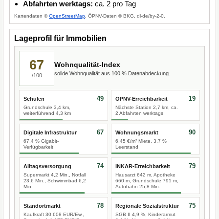
Abfahrten werktags:
ca. 2 pro Tag
Kartendaten ©
OpenStreetMap
, ÖPNV-Daten © BKG, dl-de/by-2-0.
Lageprofil für Immobilien
67
Wohnqualität-Index
solide Wohnqualität aus 100 % Datenabdeckung.
/100
49
19
Schulen
ÖPNV-Erreichbarkeit
Grundschule 3,4 km,
Nächste Station 2,7 km, ca.
weiterführend 4,3 km
2 Abfahrten werktags
67
90
Digitale Infrastruktur
Wohnungsmarkt
67,4 % Gigabit-
6,45 €/m² Miete, 3,7 %
Verfügbarkeit
Leerstand
74
79
Alltagsversorgung
INKAR-Erreichbarkeit
Supermarkt 4,2 Min., Notfall
Hausarzt 642 m, Apotheke
23,6 Min., Schwimmbad 6,2
660 m, Grundschule 791 m,
Min.
Autobahn 25,8 Min.
78
75
Standortmarkt
Regionale Sozialstruktur
Kaufkraft 30.608 EUR/Ew.,
SGB II 4,9 %, Kinderarmut