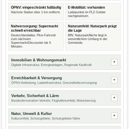
ÖPNV: eingeschränkt fußläufig
E-Mobilität: vorhanden
Nächste Station über 1 km entfernt.
Ladepunkte im PLZ-Gebiet
nachgewiesen.
Nahversorgung: Supermarkt
Naturumfeld: Naturpark prägt
schnell erreichbar
die Lage
Deutschlandatlas: Pkw-Fahrzeit
BfN: Naturparkfläche liegt in
zum nächsten
wesentlichem Umfang in der
Supermarkt/Discounter bis 5
Gemeinde.
Minuten.
Immobilien & Wohnungsmarkt
Digitale Infrastruktur, Energieanlagen, Regionale Kaufkraft
Erreichbarkeit & Versorgung
ÖPNV-Anbindung, Ladeinfrastruktur, Gesundheitsversorgung
Verkehr, Sicherheit & Lärm
Bundesfernstraßen-Verkehr, Flughafenumfeld, Motorisierung
Natur, Umwelt & Kultur
Kulturumfeld, Schutzgebiete, Schutzgebiete Nähe