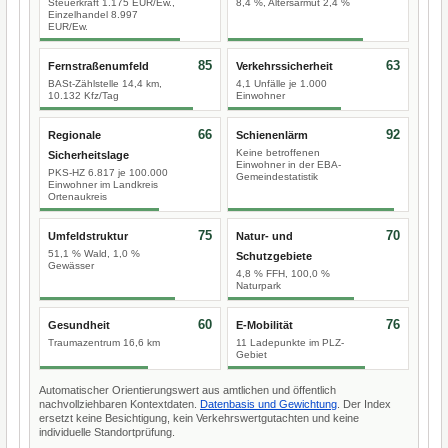
Steuerkraft 1.175 EUR/Ew.,
8,4 %, Altersarmut 2,4 %
Einzelhandel 8.997
EUR/Ew.
85
63
Fernstraßenumfeld
Verkehrssicherheit
BASt-Zählstelle 14,4 km,
4,1 Unfälle je 1.000
10.132 Kfz/Tag
Einwohner
66
92
Regionale
Schienenlärm
Keine betroffenen
Sicherheitslage
Einwohner in der EBA-
PKS-HZ 6.817 je 100.000
Gemeindestatistik
Einwohner im Landkreis
Ortenaukreis
75
70
Umfeldstruktur
Natur- und
51,1 % Wald, 1,0 %
Schutzgebiete
Gewässer
4,8 % FFH, 100,0 %
Naturpark
60
76
Gesundheit
E-Mobilität
Traumazentrum 16,6 km
11 Ladepunkte im PLZ-
Gebiet
Automatischer Orientierungswert aus amtlichen und öffentlich
nachvollziehbaren Kontextdaten.
Datenbasis und Gewichtung
. Der Index
ersetzt keine Besichtigung, kein Verkehrswertgutachten und keine
individuelle Standortprüfung.