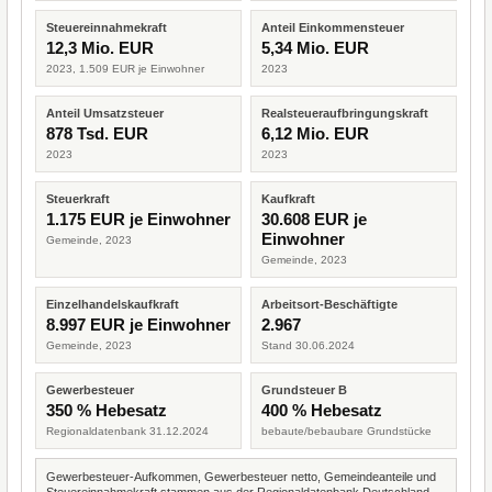
Steuereinnahmekraft
Anteil Einkommensteuer
12,3 Mio. EUR
5,34 Mio. EUR
2023, 1.509 EUR je Einwohner
2023
Anteil Umsatzsteuer
Realsteueraufbringungskraft
878 Tsd. EUR
6,12 Mio. EUR
2023
2023
Steuerkraft
Kaufkraft
1.175 EUR je Einwohner
30.608 EUR je
Einwohner
Gemeinde, 2023
Gemeinde, 2023
Einzelhandelskaufkraft
Arbeitsort-Beschäftigte
8.997 EUR je Einwohner
2.967
Gemeinde, 2023
Stand 30.06.2024
Gewerbesteuer
Grundsteuer B
350 % Hebesatz
400 % Hebesatz
Regionaldatenbank 31.12.2024
bebaute/bebaubare Grundstücke
Gewerbesteuer-Aufkommen, Gewerbesteuer netto, Gemeindeanteile und
Steuereinnahmekraft stammen aus der Regionaldatenbank Deutschland