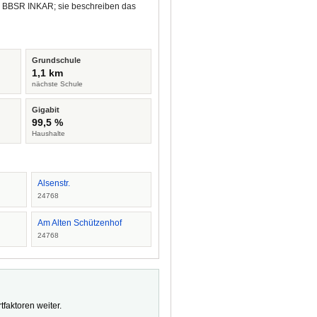
nd BBSR INKAR; sie beschreiben das
Grundschule
1,1 km
nächste Schule
Gigabit
99,5 %
Haushalte
Alsenstr.
24768
Am Alten Schützenhof
24768
faktoren weiter.