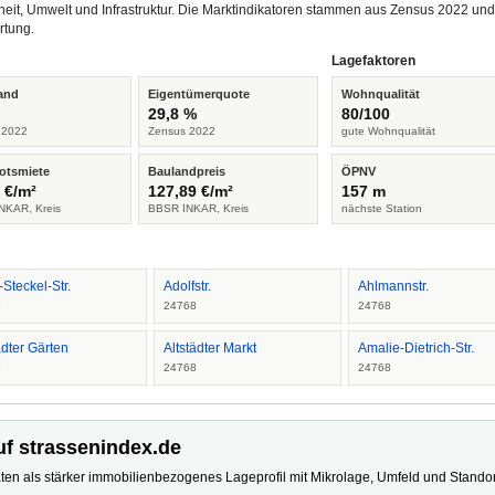
heit, Umwelt und Infrastruktur. Die Marktindikatoren stammen aus Zensus 2022 u
rtung.
Lagefaktoren
and
Eigentümerquote
Wohnqualität
%
29,8 %
80/100
 2022
Zensus 2022
gute Wohnqualität
otsmiete
Baulandpreis
ÖPNV
 €/m²
127,89 €/m²
157 m
NKAR, Kreis
BBSR INKAR, Kreis
nächste Station
-Steckel-Str.
Adolfstr.
Ahlmannstr.
8
24768
24768
ädter Gärten
Altstädter Markt
Amalie-Dietrich-Str.
8
24768
24768
uf strassenindex.de
ten als stärker immobilienbezogenes Lageprofil mit Mikrolage, Umfeld und Standort