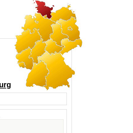
burg
l