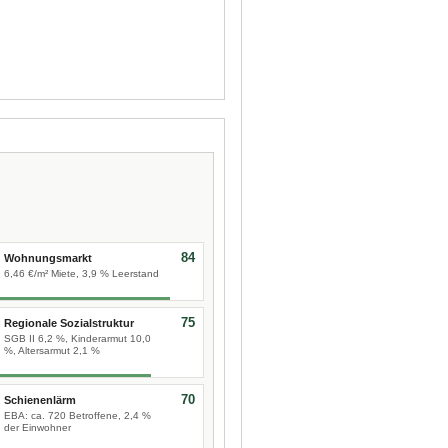
84
Wohnungsmarkt
6,46 €/m² Miete, 3,9 % Leerstand
75
Regionale Sozialstruktur
SGB II 6,2 %, Kinderarmut 10,0
%, Altersarmut 2,1 %
70
Schienenlärm
EBA: ca. 720 Betroffene, 2,4 %
der Einwohner