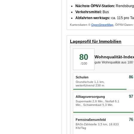
Nächste ÖPNV-Station:
Rendsburg 
Verkehrsmittel:
Bus
Abfahrten werktags:
ca. 115 pro T
Kartendaten ©
OpenStreetMap
, ÖPNV-Daten 
Lageprofil für Immobilien
80
Wohnqualität-Inde
gute Wohnqualität aus 10
/100
86
Schulen
Grundschule 1,1 km,
weiterführend 238 m
97
Alltagsversorgung
Supermarkt 2,6 Min., Notfall 6,1
Min., Schwimmbad 5,3 Min.
76
Fernstraßenumfeld
BASt-Zählstelle 3,5 km, 18.833
Kfz/Tag