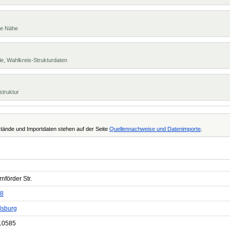
te Nähe
e, Wahlkreis-Strukturdaten
struktur
tände und Importdaten stehen auf der Seite
Quellennachweise und Datenimporte
.
nförder Str.
8
sburg
10585