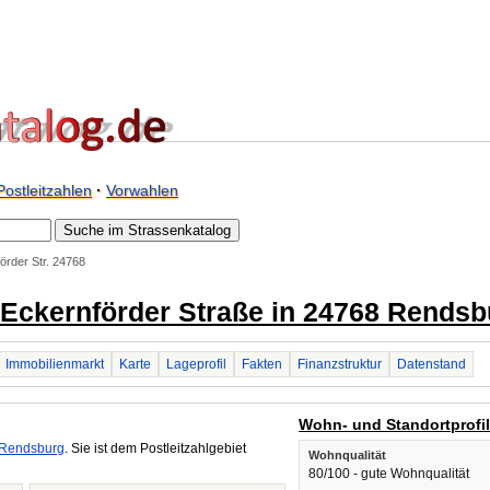
Postleitzahlen
·
Vorwahlen
örder Str. 24768
/ Eckernförder Straße in 24768 Rends
Immobilienmarkt
Karte
Lageprofil
Fakten
Finanzstruktur
Datenstand
Wohn- und Standortprofi
Rendsburg
. Sie ist dem Postleitzahlgebiet
Wohnqualität
80/100 - gute Wohnqualität