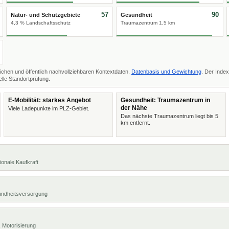
57
90
Natur- und Schutzgebiete
Gesundheit
4,3 % Landschaftsschutz
Traumazentrum 1,5 km
ichen und öffentlich nachvollziehbaren Kontextdaten.
Datenbasis und Gewichtung
. Der Index
lle Standortprüfung.
E-Mobilität: starkes Angebot
Gesundheit: Traumazentrum in
der Nähe
Viele Ladepunkte im PLZ-Gebiet.
Das nächste Traumazentrum liegt bis 5
km entfernt.
ionale Kaufkraft
undheitsversorgung
 Motorisierung