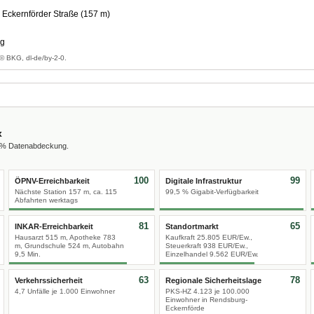
Eckernförder Straße (157 m)
ag
© BKG, dl-de/by-2-0.
x
0 % Datenabdeckung.
100
99
ÖPNV-Erreichbarkeit
Digitale Infrastruktur
Nächste Station 157 m, ca. 115
99,5 % Gigabit-Verfügbarkeit
Abfahrten werktags
81
65
INKAR-Erreichbarkeit
Standortmarkt
Hausarzt 515 m, Apotheke 783
Kaufkraft 25.805 EUR/Ew.,
m, Grundschule 524 m, Autobahn
Steuerkraft 938 EUR/Ew.,
9,5 Min.
Einzelhandel 9.562 EUR/Ew.
63
78
Verkehrssicherheit
Regionale Sicherheitslage
4,7 Unfälle je 1.000 Einwohner
PKS-HZ 4.123 je 100.000
Einwohner in Rendsburg-
Eckernförde