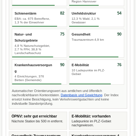
Region Hannover
82
54
Schienenlärm
Umfeldstruktur
EBA: ca. 675 Betroffene,
12,3 % Wald, 2,1 %
1,3 % der Einwohner
Gewässer
75
90
Natur- und
Gesundheit
Traumazentrum 4,9 km
Schutzgebiete
4,8 % Naturschutzgebiet,
2,7 % FFH, 38,8 %
Landschaftsschutz
90
76
Krankenhausversorgun
E-Mobilität
10 Ladepunkte im PLZ-
g
Gebiet
4 Einrichtungen, 376
Betten (Gemeinde)
Automatischer Orientierungswert aus amtlichen und öffentlich
nachvollziehbaren Kontextdaten.
Datenbasis und Gewichtung
. Der Index
ersetzt keine Besichtigung, kein Verkehrswertgutachten und keine
individuelle Standortprüfung.
ÖPNV: sehr gut erreichbar
E-Mobilität: vorhanden
Nächste Station bis 500 m entfernt.
Ladepunkte im PLZ-Gebiet
nachgewiesen.