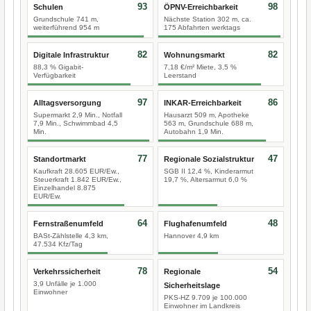
93
98
Schulen
ÖPNV-Erreichbarkeit
Grundschule 741 m,
Nächste Station 302 m, ca.
weiterführend 954 m
175 Abfahrten werktags
82
82
Digitale Infrastruktur
Wohnungsmarkt
88,3 % Gigabit-
7,18 €/m² Miete, 3,5 %
Verfügbarkeit
Leerstand
97
86
Alltagsversorgung
INKAR-Erreichbarkeit
Supermarkt 2,9 Min., Notfall
Hausarzt 509 m, Apotheke
7,9 Min., Schwimmbad 4,5
563 m, Grundschule 688 m,
Min.
Autobahn 1,9 Min.
77
47
Standortmarkt
Regionale Sozialstruktur
Kaufkraft 28.605 EUR/Ew.,
SGB II 12,4 %, Kinderarmut
Steuerkraft 1.842 EUR/Ew.,
19,7 %, Altersarmut 6,0 %
Einzelhandel 8.875
EUR/Ew.
64
48
Fernstraßenumfeld
Flughafenumfeld
BASt-Zählstelle 4,3 km,
Hannover 4,9 km
47.534 Kfz/Tag
78
54
Verkehrssicherheit
Regionale
3,9 Unfälle je 1.000
Sicherheitslage
Einwohner
PKS-HZ 9.709 je 100.000
Einwohner im Landkreis