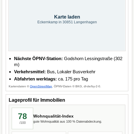
Karte laden
Eckernkamp in 30851 Langenhagen
Nächste ÖPNV-Station:
Godshorn Lessingstraße (302
m)
Verkehrsmittel:
Bus, Lokaler Busverkehr
Abfahrten werktags:
ca. 175 pro Tag
Kartendaten ©
OpenStreetMap
, ÖPNV-Daten © BKG, dl-de/by-2-0.
Lageprofil für Immobilien
78
Wohnqualität-Index
gute Wohnqualität aus 100 % Datenabdeckung.
/100