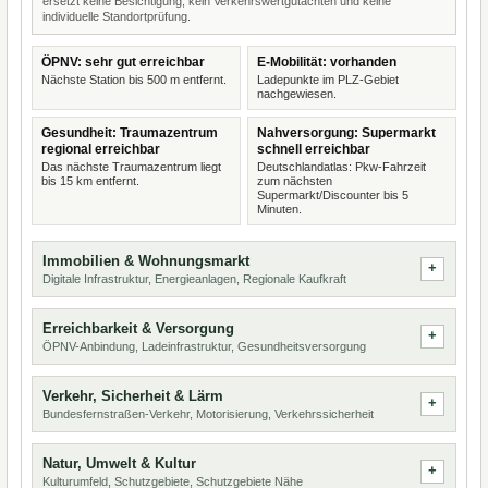
ersetzt keine Besichtigung, kein Verkehrswertgutachten und keine
individuelle Standortprüfung.
ÖPNV: sehr gut erreichbar
E-Mobilität: vorhanden
Nächste Station bis 500 m entfernt.
Ladepunkte im PLZ-Gebiet
nachgewiesen.
Gesundheit: Traumazentrum
Nahversorgung: Supermarkt
regional erreichbar
schnell erreichbar
Das nächste Traumazentrum liegt
Deutschlandatlas: Pkw-Fahrzeit
bis 15 km entfernt.
zum nächsten
Supermarkt/Discounter bis 5
Minuten.
Immobilien & Wohnungsmarkt
Digitale Infrastruktur, Energieanlagen, Regionale Kaufkraft
Erreichbarkeit & Versorgung
ÖPNV-Anbindung, Ladeinfrastruktur, Gesundheitsversorgung
Verkehr, Sicherheit & Lärm
Bundesfernstraßen-Verkehr, Motorisierung, Verkehrssicherheit
Natur, Umwelt & Kultur
Kulturumfeld, Schutzgebiete, Schutzgebiete Nähe