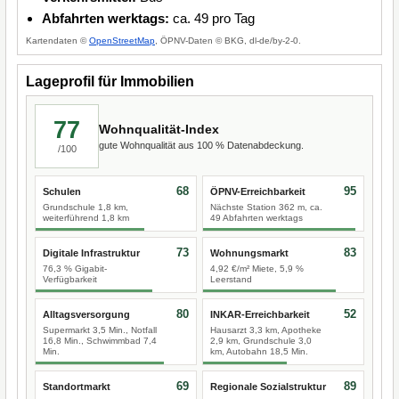
Abfahrten werktags:
ca. 49 pro Tag
Kartendaten ©
OpenStreetMap
, ÖPNV-Daten © BKG, dl-de/by-2-0.
Lageprofil für Immobilien
77
Wohnqualität-Index
gute Wohnqualität aus 100 % Datenabdeckung.
/100
68
95
Schulen
ÖPNV-Erreichbarkeit
Grundschule 1,8 km,
Nächste Station 362 m, ca.
weiterführend 1,8 km
49 Abfahrten werktags
73
83
Digitale Infrastruktur
Wohnungsmarkt
76,3 % Gigabit-
4,92 €/m² Miete, 5,9 %
Verfügbarkeit
Leerstand
80
52
Alltagsversorgung
INKAR-Erreichbarkeit
Supermarkt 3,5 Min., Notfall
Hausarzt 3,3 km, Apotheke
16,8 Min., Schwimmbad 7,4
2,9 km, Grundschule 3,0
Min.
km, Autobahn 18,5 Min.
69
89
Standortmarkt
Regionale Sozialstruktur