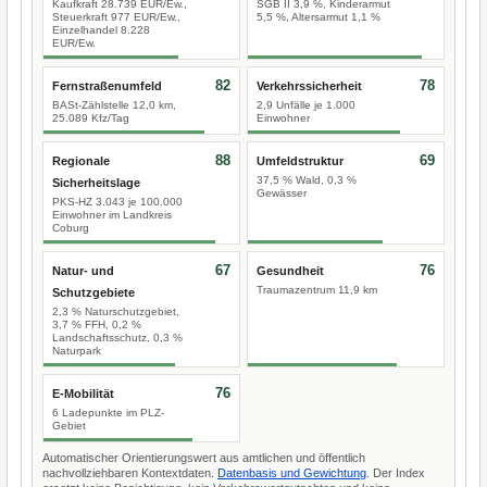
Kaufkraft 28.739 EUR/Ew.,
SGB II 3,9 %, Kinderarmut
Steuerkraft 977 EUR/Ew.,
5,5 %, Altersarmut 1,1 %
Einzelhandel 8.228
EUR/Ew.
82
78
Fernstraßenumfeld
Verkehrssicherheit
BASt-Zählstelle 12,0 km,
2,9 Unfälle je 1.000
25.089 Kfz/Tag
Einwohner
88
69
Regionale
Umfeldstruktur
37,5 % Wald, 0,3 %
Sicherheitslage
Gewässer
PKS-HZ 3.043 je 100.000
Einwohner im Landkreis
Coburg
67
76
Natur- und
Gesundheit
Traumazentrum 11,9 km
Schutzgebiete
2,3 % Naturschutzgebiet,
3,7 % FFH, 0,2 %
Landschaftsschutz, 0,3 %
Naturpark
76
E-Mobilität
6 Ladepunkte im PLZ-
Gebiet
Automatischer Orientierungswert aus amtlichen und öffentlich
nachvollziehbaren Kontextdaten.
Datenbasis und Gewichtung
. Der Index