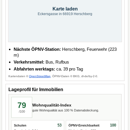
Karte laden
Eckersgasse in 66919 Herschberg
Nächste ÖPNV-Station:
Herschberg, Feuerwehr (223
m)
Verkehrsmittel:
Bus, Rufbus
Abfahrten werktags:
ca. 39 pro Tag
Kartendaten ©
OpenStreetMap
, ÖPNV-Daten © BKG, dl-de/by-2-0.
Lageprofil für Immobilien
79
Wohnqualität-Index
gute Wohnqualität aus 100 % Datenabdeckung.
/100
53
100
Schulen
ÖPNV-Erreichbarkeit