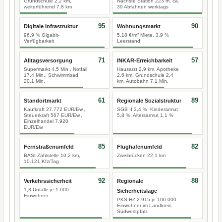
Grundschule 2,2 km,
Nächste Station 223 m, ca.
weiterführend 7,8 km
39 Abfahrten werktags
95
90
Digitale Infrastruktur
Wohnungsmarkt
96,9 % Gigabit-
5,18 €/m² Miete, 3,9 %
Verfügbarkeit
Leerstand
71
57
Alltagsversorgung
INKAR-Erreichbarkeit
Supermarkt 4,5 Min., Notfall
Hausarzt 2,9 km, Apotheke
17,4 Min., Schwimmbad
2,6 km, Grundschule 2,4
20,1 Min.
km, Autobahn 7,1 Min.
61
89
Standortmarkt
Regionale Sozialstruktur
Kaufkraft 27.772 EUR/Ew.,
SGB II 3,4 %, Kinderarmut
Steuerkraft 567 EUR/Ew.,
5,8 %, Altersarmut 1,1 %
Einzelhandel 7.920
EUR/Ew.
85
82
Fernstraßenumfeld
Flughafenumfeld
BASt-Zählstelle 10,2 km,
Zweibrücken 22,1 km
10.121 Kfz/Tag
92
88
Verkehrssicherheit
Regionale
1,3 Unfälle je 1.000
Sicherheitslage
Einwohner
PKS-HZ 2.915 je 100.000
Einwohner im Landkreis
Südwestpfalz