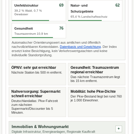
69
62
Umfeldstruktur
Natur- und
39,2 % Wald, 0,7 %
Schutzgebiete
Gewässer
65,4 % Landschaftsschutz
76
Gesundheit
Traumazentrum 10,9 km
Automatischer Orientierungswert aus amtlichen und öffentlich
nachvollziehbaren Kontextdaten.
Datenbasis und Gewichtung
. Der Index
ersetzt keine Besichtigung, kein Verkehrswertgutachten und keine
individuelle Standortprüfung.
ÖPNV: sehr gut erreichbar
Gesundheit: Traumazentrum
regional erreichbar
Nächste Station bis 500 m entfernt.
Das nächste Traumazentrum liegt
bis 15 km entfernt.
Nahversorgung: Supermarkt
Mobilität: hohe Pkw-Dichte
schnell erreichbar
Der Pkw-Bestand liegt bei rund 760
je 1.000 Einwohner.
Deutschlandatlas: Pkw-Fahrzeit
zum nächsten
Supermarkt/Discounter bis 5
Minuten.
Immobilien & Wohnungsmarkt
Digitale Infrastruktur, Energieanlagen, Regionale Kaufkraft