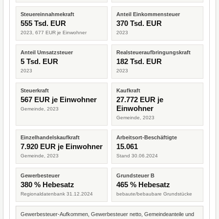
Steuereinnahmekraft
Anteil Einkommensteuer
555 Tsd. EUR
370 Tsd. EUR
2023, 677 EUR je Einwohner
2023
Anteil Umsatzsteuer
Realsteueraufbringungskraft
5 Tsd. EUR
182 Tsd. EUR
2023
2023
Steuerkraft
Kaufkraft
567 EUR je Einwohner
27.772 EUR je
Einwohner
Gemeinde, 2023
Gemeinde, 2023
Einzelhandelskaufkraft
Arbeitsort-Beschäftigte
7.920 EUR je Einwohner
15.061
Gemeinde, 2023
Stand 30.06.2024
Gewerbesteuer
Grundsteuer B
380 % Hebesatz
465 % Hebesatz
Regionaldatenbank 31.12.2024
bebaute/bebaubare Grundstücke
Gewerbesteuer-Aufkommen, Gewerbesteuer netto, Gemeindeanteile und