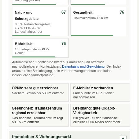
Nienburg (Weser)
67
76
Natur- und
Gesundheit
Traumazentrum 12,6 km
Schutzgebiete
3,6 % Naturschutzgebiet,
1,7 % FFH, 3,9 %
Landschaftsschutz
76
E-Mobilität
10 Ladepunkte im PLZ-
Gebiet
Automatischer Orientierungswert aus amtlichen und öffentlich
nachvollziehbaren Kontextdaten.
Datenbasis und Gewichtung
. Der Index
ersetzt keine Besichtigung, kein Verkehrswertgutachten und keine
individuelle Standortprüfung.
ÖPNV: sehr gut erreichbar
E-Mobilität: vorhanden
Nächste Station bis 500 m entfernt.
Ladepunkte im PLZ-Gebiet
nachgewiesen.
Gesundheit: Traumazentrum
Breitband: gute Gigabit-
regional erreichbar
Verfügbarkeit
Das nächste Traumazentrum liegt
Ein großer Teil der Haushalte
bis 15 km entfernt.
erreicht 1.000 Mbit/s oder mehr.
Immobilien & Wohnungsmarkt