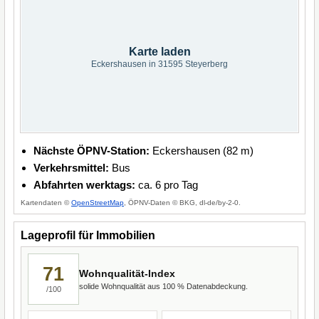
Karte laden
Eckershausen in 31595 Steyerberg
Nächste ÖPNV-Station:
Eckershausen (82 m)
Verkehrsmittel:
Bus
Abfahrten werktags:
ca. 6 pro Tag
Kartendaten ©
OpenStreetMap
, ÖPNV-Daten © BKG, dl-de/by-2-0.
Lageprofil für Immobilien
71
Wohnqualität-Index
solide Wohnqualität aus 100 % Datenabdeckung.
/100