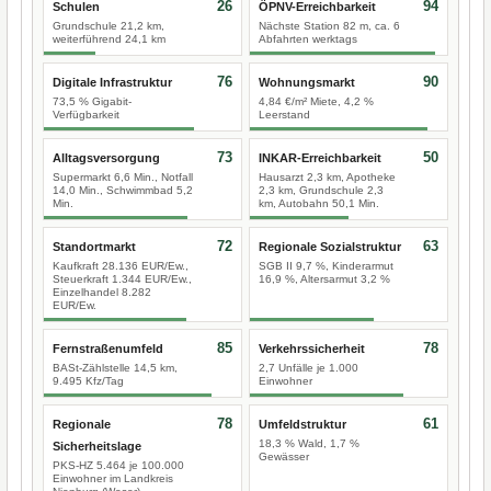
26
94
Schulen
ÖPNV-Erreichbarkeit
Grundschule 21,2 km,
Nächste Station 82 m, ca. 6
weiterführend 24,1 km
Abfahrten werktags
76
90
Digitale Infrastruktur
Wohnungsmarkt
73,5 % Gigabit-
4,84 €/m² Miete, 4,2 %
Verfügbarkeit
Leerstand
73
50
Alltagsversorgung
INKAR-Erreichbarkeit
Supermarkt 6,6 Min., Notfall
Hausarzt 2,3 km, Apotheke
14,0 Min., Schwimmbad 5,2
2,3 km, Grundschule 2,3
Min.
km, Autobahn 50,1 Min.
72
63
Standortmarkt
Regionale Sozialstruktur
Kaufkraft 28.136 EUR/Ew.,
SGB II 9,7 %, Kinderarmut
Steuerkraft 1.344 EUR/Ew.,
16,9 %, Altersarmut 3,2 %
Einzelhandel 8.282
EUR/Ew.
85
78
Fernstraßenumfeld
Verkehrssicherheit
BASt-Zählstelle 14,5 km,
2,7 Unfälle je 1.000
9.495 Kfz/Tag
Einwohner
78
61
Regionale
Umfeldstruktur
18,3 % Wald, 1,7 %
Sicherheitslage
Gewässer
PKS-HZ 5.464 je 100.000
Einwohner im Landkreis