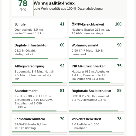
78
Wohnqualität-Index
gute Wohnqualität aus 100 % Datenabdeckung.
/100
41
100
Schulen
ÖPNV-Erreichbarkeit
Grundschule 3,5 km,
Nächste Station 218 m, ca.
weiterführend 5,1 km
17 Abfahrten werktags
66
90
Digitale Infrastruktur
Wohnungsmarkt
68,3 % Gigabit-
6,50 €/m² Miete, 3,9 %
Verfügbarkeit
Leerstand
92
75
Alltagsversorgung
INKAR-Erreichbarkeit
Supermarkt 3,4 Min., Notfall
Hausarzt 682 m, Apotheke
7,5 Min., Schwimmbad 4,9
1,4 km, Grundschule 1,0
Min.
km, Autobahn 11,3 Min.
81
89
Standortmarkt
Regionale Sozialstruktur
Kaufkraft 30.230 EUR/Ew.,
SGB II 2,2 %, Kinderarmut
Steuerkraft 1.419 EUR/Ew.,
3,2 %, Altersarmut 1,5 %
Einzelhandel 9.089
EUR/Ew.
70
78
Fernstraßenumfeld
Verkehrssicherheit
BASt-Zählstelle 9,8 km,
3,0 Unfälle je 1.000
70.116 Kfz/Tag
Einwohner