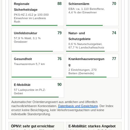
88
70
Regionale
Schienenlärm
EBA: ca. 1.110 Betroffene,
Sicherheitslage
4,4 % der Einwohner
PKS-HZ 2.412 je 100.000
Einwohner im Landkreis
Roth
79
74
Umfeldstruktur
Natur- und
57,9 % Wald, 3,1 %
Schutzgebiete
Gewässer
0,6 % Naturschutzgebiet,
67,7 % Landschaftsschutz
76
77
Gesundheit
Krankenhausversorgun
Traumazentrum 5,7 km
g
2 Einrichtungen, 270
Betten (Gemeinde)
90
E-Mobilität
57 Ladepunkte im PLZ-
Gebiet
Automatischer Orientierungswert aus amtlichen und öffentlich
nachvollziehbaren Kontextdaten.
Datenbasis und Gewichtung
. Der Index
ersetzt keine Besichtigung, kein Verkehrswertgutachten und keine
individuelle Standortprüfung.
ÖPNV: sehr gut erreichbar
E-Mobilität: starkes Angebot