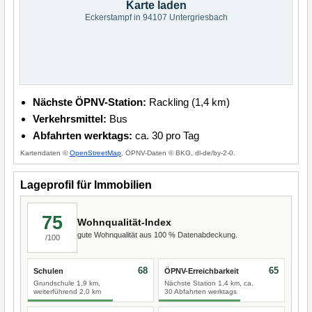
Karte laden
Eckerstampf in 94107 Untergriesbach
Nächste ÖPNV-Station:
Rackling (1,4 km)
Verkehrsmittel:
Bus
Abfahrten werktags:
ca. 30 pro Tag
Kartendaten ©
OpenStreetMap
, ÖPNV-Daten © BKG, dl-de/by-2-0.
Lageprofil für Immobilien
75
Wohnqualität-Index
gute Wohnqualität aus 100 % Datenabdeckung.
/100
68
65
Schulen
ÖPNV-Erreichbarkeit
Grundschule 1,9 km,
Nächste Station 1,4 km, ca.
weiterführend 2,0 km
30 Abfahrten werktags