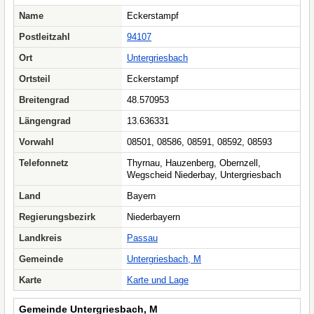
Name
Eckerstampf
Postleitzahl
94107
Ort
Untergriesbach
Ortsteil
Eckerstampf
Breitengrad
48.570953
Längengrad
13.636331
Vorwahl
08501, 08586, 08591, 08592, 08593
Telefonnetz
Thyrnau, Hauzenberg, Obernzell,
Wegscheid Niederbay, Untergriesbach
Land
Bayern
Regierungsbezirk
Niederbayern
Landkreis
Passau
Gemeinde
Untergriesbach, M
Karte
Karte und Lage
Gemeinde Untergriesbach, M