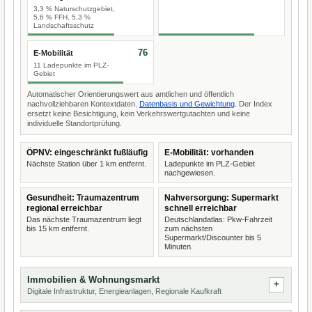
3,3 % Naturschutzgebiet,
5,6 % FFH, 5,3 %
Landschaftsschutz
76
E-Mobilität
11 Ladepunkte im PLZ-
Gebiet
Automatischer Orientierungswert aus amtlichen und öffentlich
nachvollziehbaren Kontextdaten.
Datenbasis und Gewichtung
. Der Index
ersetzt keine Besichtigung, kein Verkehrswertgutachten und keine
individuelle Standortprüfung.
ÖPNV: eingeschränkt fußläufig
E-Mobilität: vorhanden
Nächste Station über 1 km entfernt.
Ladepunkte im PLZ-Gebiet
nachgewiesen.
Gesundheit: Traumazentrum
Nahversorgung: Supermarkt
regional erreichbar
schnell erreichbar
Das nächste Traumazentrum liegt
Deutschlandatlas: Pkw-Fahrzeit
bis 15 km entfernt.
zum nächsten
Supermarkt/Discounter bis 5
Minuten.
Immobilien & Wohnungsmarkt
Digitale Infrastruktur, Energieanlagen, Regionale Kaufkraft