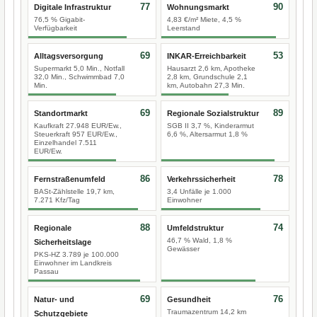
77
90
Digitale Infrastruktur
Wohnungsmarkt
76,5 % Gigabit-
4,83 €/m² Miete, 4,5 %
Verfügbarkeit
Leerstand
69
53
Alltagsversorgung
INKAR-Erreichbarkeit
Supermarkt 5,0 Min., Notfall
Hausarzt 2,6 km, Apotheke
32,0 Min., Schwimmbad 7,0
2,8 km, Grundschule 2,1
Min.
km, Autobahn 27,3 Min.
69
89
Standortmarkt
Regionale Sozialstruktur
Kaufkraft 27.948 EUR/Ew.,
SGB II 3,7 %, Kinderarmut
Steuerkraft 957 EUR/Ew.,
6,6 %, Altersarmut 1,8 %
Einzelhandel 7.511
EUR/Ew.
86
78
Fernstraßenumfeld
Verkehrssicherheit
BASt-Zählstelle 19,7 km,
3,4 Unfälle je 1.000
7.271 Kfz/Tag
Einwohner
88
74
Regionale
Umfeldstruktur
46,7 % Wald, 1,8 %
Sicherheitslage
Gewässer
PKS-HZ 3.789 je 100.000
Einwohner im Landkreis
Passau
69
76
Natur- und
Gesundheit
Traumazentrum 14,2 km
Schutzgebiete