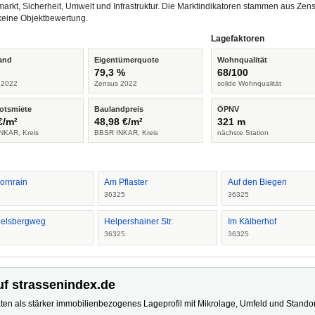
arkt, Sicherheit, Umwelt und Infrastruktur. Die Marktindikatoren stammen aus Z
keine Objektbewertung.
Lagefaktoren
and
Eigentümerquote
Wohnqualität
%
79,3 %
68/100
 2022
Zensus 2022
solide Wohnqualität
otsmiete
Baulandpreis
ÖPNV
€/m²
48,98 €/m²
321 m
NKAR, Kreis
BBSR INKAR, Kreis
nächste Station
ornrain
Am Pflaster
Auf den Biegen
5
36325
36325
elsbergweg
Helpershainer Str.
Im Kälberhof
5
36325
36325
uf strassenindex.de
ten als stärker immobilienbezogenes Lageprofil mit Mikrolage, Umfeld und Standort