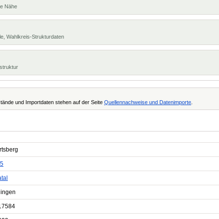
te Nähe
e, Wahlkreis-Strukturdaten
struktur
tände und Importdaten stehen auf der Seite
Quellennachweise und Datenimporte
.
rtsberg
5
tal
ingen
17584