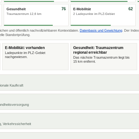
76
62
Gesundheit
E-Mobilität
Traumazentrum 12,6 km
2 Ladepunkte im PLZ-Gebiet
ichen und öffentlich nachvollziehbaren Kontextdaten.
Datenbasis und Gewichtung
. Der Index
lle Standortprüfung.
E-Mobilität: vorhanden
Gesundheit: Traumazentrum
regional erreichbar
Ladepunkte im PLZ-Gebiet
nachgewiesen.
Das nächste Traumazentrum liegt bis
15 km entfernt.
ionale Kaufkraft
undheitsversorgung
, Verkehrssicherheit