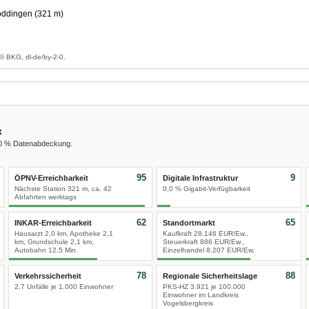
öddingen (321 m)
g
© BKG, dl-de/by-2-0.
x
00 % Datenabdeckung.
95
9
ÖPNV-Erreichbarkeit
Digitale Infrastruktur
Nächste Station 321 m, ca. 42
0,0 % Gigabit-Verfügbarkeit
Abfahrten werktags
62
65
INKAR-Erreichbarkeit
Standortmarkt
Hausarzt 2,0 km, Apotheke 2,1
Kaufkraft 28.146 EUR/Ew.,
km, Grundschule 2,1 km,
Steuerkraft 886 EUR/Ew.,
Autobahn 12,5 Min.
Einzelhandel 8.207 EUR/Ew.
78
88
Verkehrssicherheit
Regionale Sicherheitslage
2,7 Unfälle je 1.000 Einwohner
PKS-HZ 3.921 je 100.000
Einwohner im Landkreis
Vogelsbergkreis