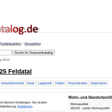
Postleitzahlen
·
Vorwahlen
rg 36325
25 Feldatal
Immobilienmarkt
Karte
Lageprofil
Fakten
Finanzstruktur
Datenstand
Wohn- und Standortprofi
im Bereich Köddingen. Sie ist dem
Wohnqualität
rtsteilbezug:
Köddingen
.
68/100 - solide Wohnqualität