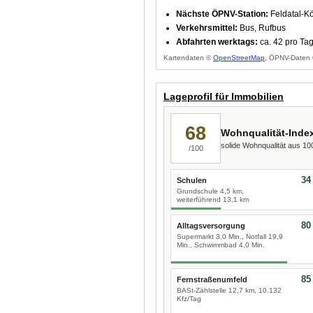
Nächste ÖPNV-Station:
Feldatal-K
Verkehrsmittel:
Bus, Rufbus
Abfahrten werktags:
ca. 42 pro Ta
Kartendaten ©
OpenStreetMap
, ÖPNV-Daten 
Lageprofil für Immobilien
68
Wohnqualität-Inde
solide Wohnqualität aus 1
/100
34
Schulen
Grundschule 4,5 km,
weiterführend 13,1 km
80
Alltagsversorgung
Supermarkt 3,0 Min., Notfall 19,9
Min., Schwimmbad 4,0 Min.
85
Fernstraßenumfeld
BASt-Zählstelle 12,7 km, 10.132
Kfz/Tag