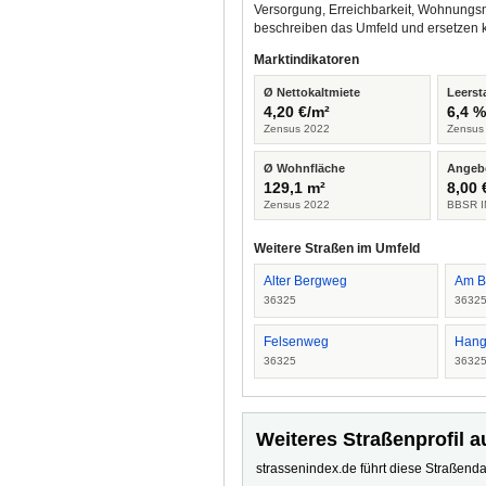
Versorgung, Erreichbarkeit, Wohnungsm
beschreiben das Umfeld und ersetzen 
Marktindikatoren
Ø Nettokaltmiete
Leerst
4,20 €/m²
6,4 
Zensus 2022
Zensus
Ø Wohnfläche
Angeb
129,1 m²
8,00 
Zensus 2022
BBSR I
Weitere Straßen im Umfeld
Alter Bergweg
Am B
36325
3632
Felsenweg
Hang
36325
3632
Weiteres Straßenprofil a
strassenindex.de führt diese Straßenda