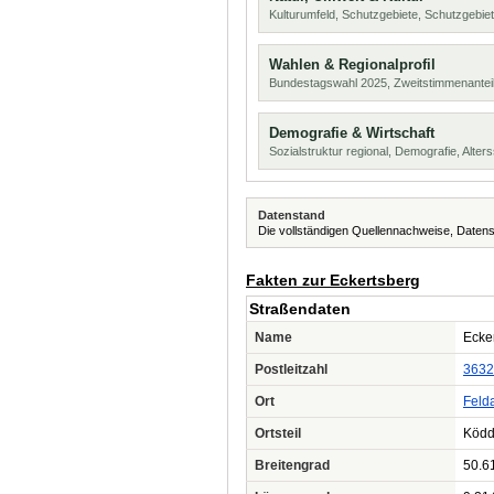
Kulturumfeld, Schutzgebiete, Schutzgebie
Wahlen & Regionalprofil
Bundestagswahl 2025, Zweitstimmenanteil
Demografie & Wirtschaft
Sozialstruktur regional, Demografie, Alters
Datenstand
Die vollständigen Quellennachweise, Datens
Fakten zur Eckertsberg
Straßendaten
Name
Ecke
Postleitzahl
3632
Ort
Felda
Ortsteil
Ködd
Breitengrad
50.6