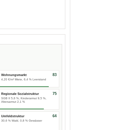
83
Wohnungsmarkt
4,20 €/m² Miete, 6,4 % Leerstand
75
Regionale Sozialstruktur
SGB II 5,6 %, Kinderarmut 9,5 %,
Altersarmut 2,1 %
64
Umfeldstruktur
30,6 % Wald, 0,8 % Gewässer