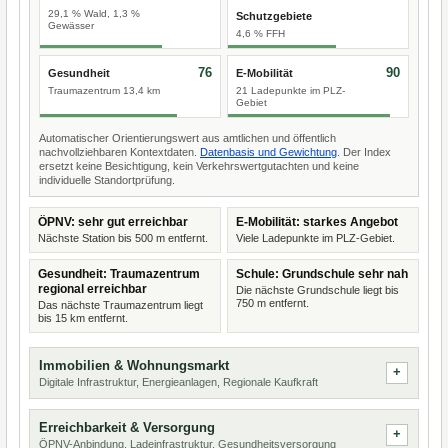
29,1 % Wald, 1,3 %
Schutzgebiete
Gewässer
4,6 % FFH
76
90
Gesundheit
E-Mobilität
Traumazentrum 13,4 km
21 Ladepunkte im PLZ-
Gebiet
Automatischer Orientierungswert aus amtlichen und öffentlich
nachvollziehbaren Kontextdaten.
Datenbasis und Gewichtung
. Der Index
ersetzt keine Besichtigung, kein Verkehrswertgutachten und keine
individuelle Standortprüfung.
ÖPNV: sehr gut erreichbar
E-Mobilität: starkes Angebot
Nächste Station bis 500 m entfernt.
Viele Ladepunkte im PLZ-Gebiet.
Gesundheit: Traumazentrum
Schule: Grundschule sehr nah
regional erreichbar
Die nächste Grundschule liegt bis
750 m entfernt.
Das nächste Traumazentrum liegt
bis 15 km entfernt.
Immobilien & Wohnungsmarkt
Digitale Infrastruktur, Energieanlagen, Regionale Kaufkraft
Erreichbarkeit & Versorgung
ÖPNV-Anbindung, Ladeinfrastruktur, Gesundheitsversorgung