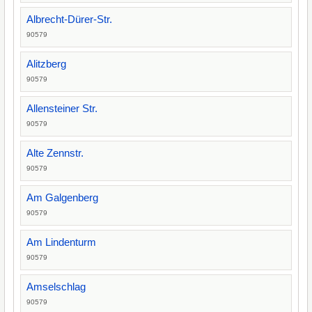
Albrecht-Dürer-Str.
90579
Alitzberg
90579
Allensteiner Str.
90579
Alte Zennstr.
90579
Am Galgenberg
90579
Am Lindenturm
90579
Amselschlag
90579