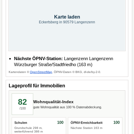
Karte laden
Eckertsberg in 90579 Langenzenn
Nächste ÖPNV-Station:
Langenzenn Langenzenn
Würzburger Straße/Stadtfriedho (163 m)
Kartendaten ©
OpenStreetMap
, ÖPNV-Daten © BKG, dl-de/by-2-0.
Lageprofil für Immobilien
82
Wohnqualität-Index
gute Wohnqualität aus 100 % Datenabdeckung.
/100
100
100
Schulen
ÖPNV-Erreichbarkeit
Grundschule 298 m,
Nächste Station 163 m
weiterführend 386 m