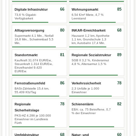
66
85
Digitale Infrastruktur
Wohnungsmarkt
73,6 % Gigabit-
6,54 €/m² Miete, 4,7 %
Verfügbarkeit
Leerstand
80
68
Alltagsversorgung
INKAR-Erreichbarkeit
Supermarkt 4,1 Min., Notfall
Hausarzt 1,2 km, Apotheke
16,8 Min., Schwimmbad 5,5
1,1 km, Grundschule 1,3
Min.
km, Autobahn 17,4 Min.
81
89
Standortmarkt
Regionale Sozialstruktur
Kaufkraft 31.074 EUR/Ew.,
SGB II 3,2 %, Kinderarmut
Steuerkraft 1.314 EUR/Ew.,
4,8 %, Altersarmut 1,5 %
Einzelhandel 9.420
EUR/Ew.
86
78
Fernstraßenumfeld
Verkehrssicherheit
BASt-Zählstelle 15,4 km,
2,3 Unfälle je 1.000
55.409 Kfz/Tag
Einwohner
78
82
Regionale
Schienenlärm
EBA: ca. 75 Betroffene, 0,7
Sicherheitslage
% der Einwohner
PKS-HZ 4.286 je 100.000
Einwohner im Landkreis
Fürth
68
60
Umfeldstruktur
Natur- und