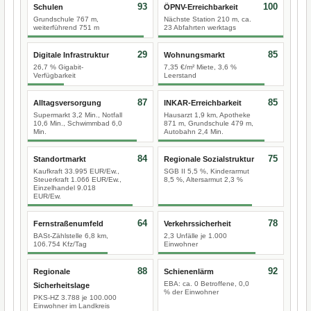
93
100
Schulen
ÖPNV-Erreichbarkeit
Grundschule 767 m,
Nächste Station 210 m, ca.
weiterführend 751 m
23 Abfahrten werktags
29
85
Digitale Infrastruktur
Wohnungsmarkt
26,7 % Gigabit-
7,35 €/m² Miete, 3,6 %
Verfügbarkeit
Leerstand
87
85
Alltagsversorgung
INKAR-Erreichbarkeit
Supermarkt 3,2 Min., Notfall
Hausarzt 1,9 km, Apotheke
10,6 Min., Schwimmbad 6,0
871 m, Grundschule 479 m,
Min.
Autobahn 2,4 Min.
84
75
Standortmarkt
Regionale Sozialstruktur
Kaufkraft 33.995 EUR/Ew.,
SGB II 5,5 %, Kinderarmut
Steuerkraft 1.066 EUR/Ew.,
8,5 %, Altersarmut 2,3 %
Einzelhandel 9.018
EUR/Ew.
64
78
Fernstraßenumfeld
Verkehrssicherheit
BASt-Zählstelle 6,8 km,
2,3 Unfälle je 1.000
106.754 Kfz/Tag
Einwohner
88
92
Regionale
Schienenlärm
EBA: ca. 0 Betroffene, 0,0
Sicherheitslage
% der Einwohner
PKS-HZ 3.788 je 100.000
Einwohner im Landkreis