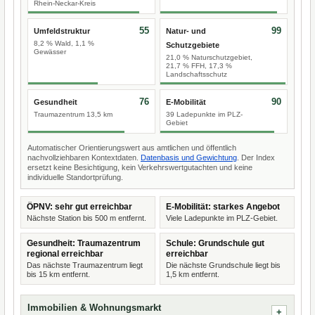
Rhein-Neckar-Kreis
55
99
Umfeldstruktur
Natur- und
8,2 % Wald, 1,1 %
Schutzgebiete
Gewässer
21,0 % Naturschutzgebiet,
21,7 % FFH, 17,3 %
Landschaftsschutz
76
90
Gesundheit
E-Mobilität
Traumazentrum 13,5 km
39 Ladepunkte im PLZ-
Gebiet
Automatischer Orientierungswert aus amtlichen und öffentlich
nachvollziehbaren Kontextdaten.
Datenbasis und Gewichtung
. Der Index
ersetzt keine Besichtigung, kein Verkehrswertgutachten und keine
individuelle Standortprüfung.
ÖPNV: sehr gut erreichbar
E-Mobilität: starkes Angebot
Nächste Station bis 500 m entfernt.
Viele Ladepunkte im PLZ-Gebiet.
Gesundheit: Traumazentrum
Schule: Grundschule gut
regional erreichbar
erreichbar
Das nächste Traumazentrum liegt
Die nächste Grundschule liegt bis
bis 15 km entfernt.
1,5 km entfernt.
Immobilien & Wohnungsmarkt