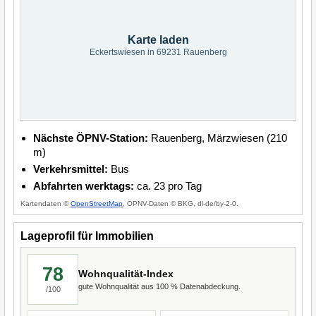
Karte laden
Eckertswiesen in 69231 Rauenberg
Nächste ÖPNV-Station:
Rauenberg, Märzwiesen (210
m)
Verkehrsmittel:
Bus
Abfahrten werktags:
ca. 23 pro Tag
Kartendaten ©
OpenStreetMap
, ÖPNV-Daten © BKG, dl-de/by-2-0.
Lageprofil für Immobilien
78
Wohnqualität-Index
gute Wohnqualität aus 100 % Datenabdeckung.
/100