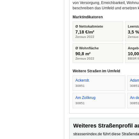
von Versorgung, Erreichbarkeit, Wohnu
beschreiben das Umfeld und ersetzen 
Marktindikatoren
Ø Nettokaltmiete
Leerst
7,18 €/m²
3,5 
Zensus 2022
Zensus
Ø Wohnfläche
Angeb
90,8 m²
10,00
Zensus 2022
BBSR I
Weitere Straßen im Umfeld
Ackerstr.
Adam
30851
3085
Am Zollkrug
An d
30851
3085
Weiteres Straßenprofil a
strassenindex.de führt diese Straßenda