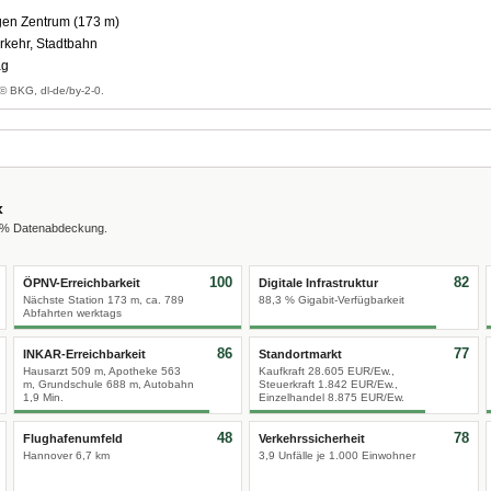
en Zentrum (173 m)
rkehr, Stadtbahn
ag
© BKG, dl-de/by-2-0.
x
0 % Datenabdeckung.
100
82
ÖPNV-Erreichbarkeit
Digitale Infrastruktur
Nächste Station 173 m, ca. 789
88,3 % Gigabit-Verfügbarkeit
Abfahrten werktags
86
77
INKAR-Erreichbarkeit
Standortmarkt
Hausarzt 509 m, Apotheke 563
Kaufkraft 28.605 EUR/Ew.,
m, Grundschule 688 m, Autobahn
Steuerkraft 1.842 EUR/Ew.,
1,9 Min.
Einzelhandel 8.875 EUR/Ew.
48
78
Flughafenumfeld
Verkehrssicherheit
Hannover 6,7 km
3,9 Unfälle je 1.000 Einwohner