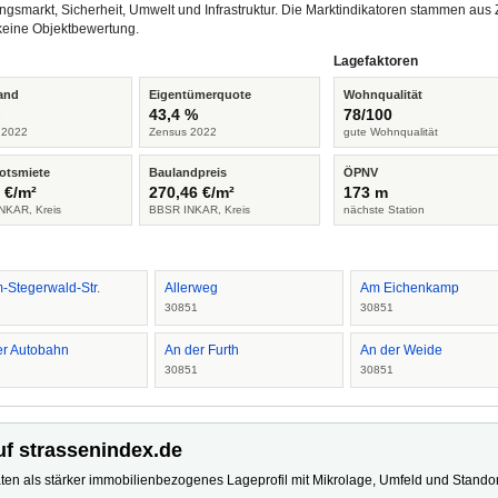
ngsmarkt, Sicherheit, Umwelt und Infrastruktur. Die Marktindikatoren stammen a
keine Objektbewertung.
Lagefaktoren
and
Eigentümerquote
Wohnqualität
%
43,4 %
78/100
 2022
Zensus 2022
gute Wohnqualität
otsmiete
Baulandpreis
ÖPNV
 €/m²
270,46 €/m²
173 m
NKAR, Kreis
BBSR INKAR, Kreis
nächste Station
-Stegerwald-Str.
Allerweg
Am Eichenkamp
1
30851
30851
er Autobahn
An der Furth
An der Weide
1
30851
30851
uf strassenindex.de
ten als stärker immobilienbezogenes Lageprofil mit Mikrolage, Umfeld und Standort