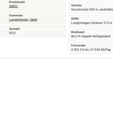
Postleitzahl
Schulen
30851
Grundschule 935 m, weiterfüh
Gemeinde
ÖPNV
Langenhagen, Stadt
Langenhagen Zentrum 173 m
Vorwahl
Breitband
0511
88,3 % Gigabit-Verfügbarkeit
Fernstraße
A 352 4,5 km, 47.534 Kfz/Tag