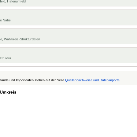
feld, Hafenumfeld
te Nähe
e, Wahlkreis-Strukturdaten
struktur
tände und Importdaten stehen auf der Seite
Quellennachweise und Datenimporte
.
 Umkreis