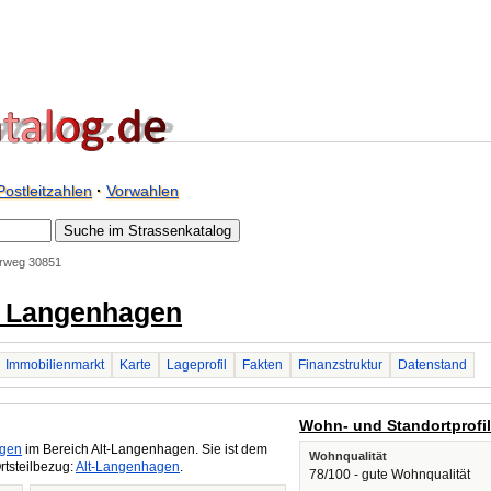
Postleitzahlen
·
Vorwahlen
rweg 30851
1 Langenhagen
Immobilienmarkt
Karte
Lageprofil
Fakten
Finanzstruktur
Datenstand
Wohn- und Standortprofi
gen
im Bereich Alt-Langenhagen. Sie ist dem
Wohnqualität
rtsteilbezug:
Alt-Langenhagen
.
78/100 - gute Wohnqualität