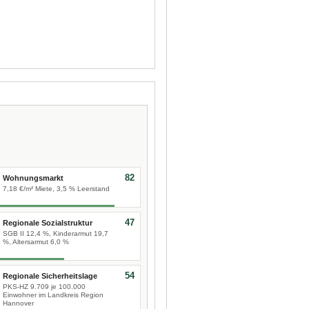
82
Wohnungsmarkt
7,18 €/m² Miete, 3,5 % Leerstand
47
Regionale Sozialstruktur
SGB II 12,4 %, Kinderarmut 19,7
%, Altersarmut 6,0 %
54
Regionale Sicherheitslage
PKS-HZ 9.709 je 100.000
Einwohner im Landkreis Region
Hannover