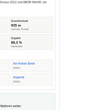
us Zensus 2022 und BBSR INKAR; sie
Grundschule
935 m
nächste Schule
Gigabit
88,3 %
Haushalte
Am Hohen Brink
30851
Angerstr.
30851
faktoren weiter.