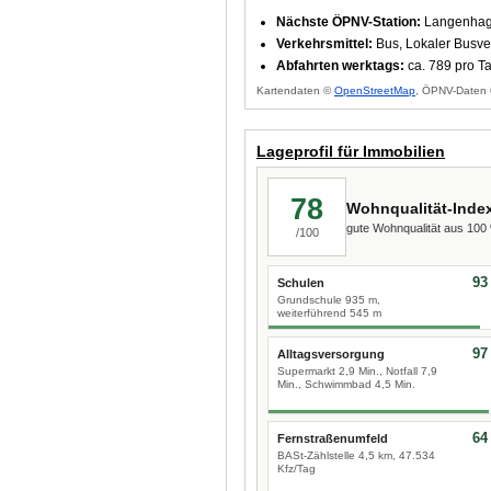
Nächste ÖPNV-Station:
Langenhag
Verkehrsmittel:
Bus, Lokaler Busve
Abfahrten werktags:
ca. 789 pro T
Kartendaten ©
OpenStreetMap
, ÖPNV-Daten 
Lageprofil für Immobilien
78
Wohnqualität-Inde
gute Wohnqualität aus 10
/100
93
Schulen
Grundschule 935 m,
weiterführend 545 m
97
Alltagsversorgung
Supermarkt 2,9 Min., Notfall 7,9
Min., Schwimmbad 4,5 Min.
64
Fernstraßenumfeld
BASt-Zählstelle 4,5 km, 47.534
Kfz/Tag