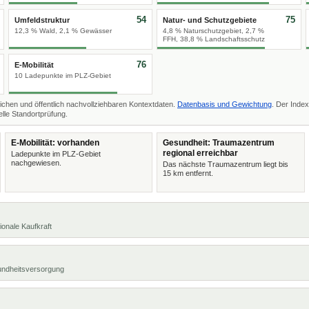
54
75
Umfeldstruktur
Natur- und Schutzgebiete
12,3 % Wald, 2,1 % Gewässer
4,8 % Naturschutzgebiet, 2,7 %
FFH, 38,8 % Landschaftsschutz
76
E-Mobilität
10 Ladepunkte im PLZ-Gebiet
ichen und öffentlich nachvollziehbaren Kontextdaten.
Datenbasis und Gewichtung
. Der Index
lle Standortprüfung.
E-Mobilität: vorhanden
Gesundheit: Traumazentrum
regional erreichbar
Ladepunkte im PLZ-Gebiet
nachgewiesen.
Das nächste Traumazentrum liegt bis
15 km entfernt.
ionale Kaufkraft
undheitsversorgung