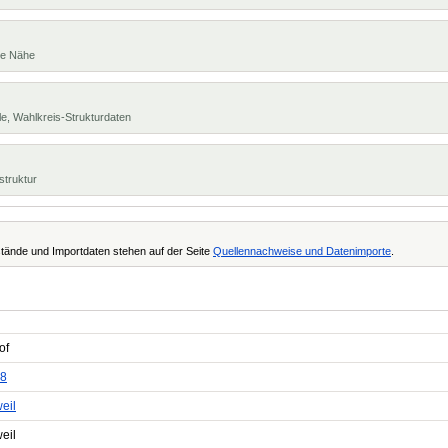
te Nähe
e, Wahlkreis-Strukturdaten
struktur
tände und Importdaten stehen auf der Seite
Quellennachweise und Datenimporte
.
of
8
eil
eil