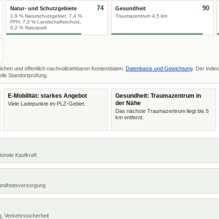
74
90
Natur- und Schutzgebiete
Gesundheit
1,9 % Naturschutzgebiet, 7,4 %
Traumazentrum 4,5 km
FFH, 7,3 % Landschaftsschutz,
0,2 % Naturpark
ichen und öffentlich nachvollziehbaren Kontextdaten.
Datenbasis und Gewichtung
. Der Index
lle Standortprüfung.
E-Mobilität: starkes Angebot
Gesundheit: Traumazentrum in
der Nähe
Viele Ladepunkte im PLZ-Gebiet.
Das nächste Traumazentrum liegt bis 5
km entfernt.
ionale Kaufkraft
undheitsversorgung
, Verkehrssicherheit