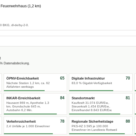
 Feuerwehrhaus (1,2 km)
g
© BKG, dl-de/by-2-0.
x
0 % Datenabdeckung.
65
70
ÖPNV-Erreichbarkeit
Digitale Infrastruktur
Nächste Station 1,2 km, ca. 62
83,0 % Gigabit-Verfügbarkeit
Abfahrten werktags
84
81
INKAR-Erreichbarkeit
Standortmarkt
Hausarzt 869 m, Apotheke 1,3
Kaufkraft 31.074 EUR/Ew.,
km, Grundschule 645 m,
Steuerkraft 1.454 EUR/Ew.,
Autobahn 6,2 Min.
Einzelhandel 8.843 EUR/Ew.
78
88
Verkehrssicherheit
Regionale Sicherheitslage
2,4 Unfälle je 1.000 Einwohner
PKS-HZ 3.595 je 100.000
Einwohner im Landkreis Rottweil