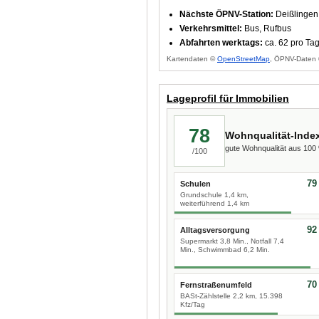
Nächste ÖPNV-Station:
Deißlingen
Verkehrsmittel:
Bus, Rufbus
Abfahrten werktags:
ca. 62 pro Ta
Kartendaten ©
OpenStreetMap
, ÖPNV-Daten 
Lageprofil für Immobilien
78
Wohnqualität-Inde
gute Wohnqualität aus 10
/100
79
Schulen
Grundschule 1,4 km,
weiterführend 1,4 km
92
Alltagsversorgung
Supermarkt 3,8 Min., Notfall 7,4
Min., Schwimmbad 6,2 Min.
70
Fernstraßenumfeld
BASt-Zählstelle 2,2 km, 15.398
Kfz/Tag