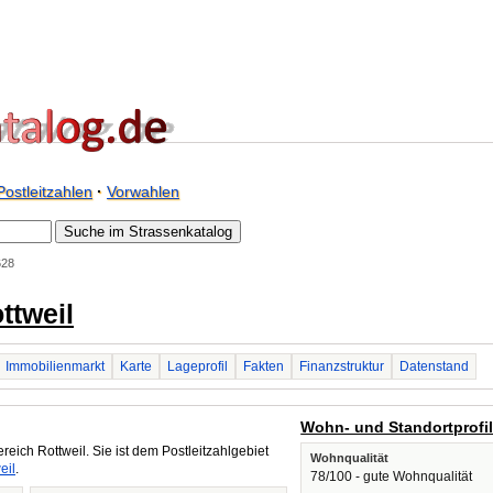
Postleitzahlen
·
Vorwahlen
628
ttweil
Immobilienmarkt
Karte
Lageprofil
Fakten
Finanzstruktur
Datenstand
Wohn- und Standortprofi
reich Rottweil. Sie ist dem Postleitzahlgebiet
Wohnqualität
eil
.
78/100 - gute Wohnqualität