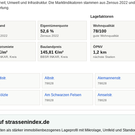
heit, Umwelt und Infrastruktur. Die Marktindikatoren stammen aus Zensus 2022 u
rtung.
Lagefaktoren
and
Eigentümerquote
Wohnqualität
%
52,6 %
78/100
 2022
Zensus 2022
gute Wohnqualität
otsmiete
Baulandpreis
ÖPNV
€/m²
145,81 €/m²
1,2 km
NKAR, Kreis
BBSR INKAR, Kreis
nächste Station
istr.
Albstr.
Alemannenstr.
8
78628
78628
ölzle
Am Schwarzen Felsen
Amselstr.
8
78628
78628
uf strassenindex.de
ten als stärker immobilienbezogenes Lageprofil mit Mikrolage, Umfeld und Standort