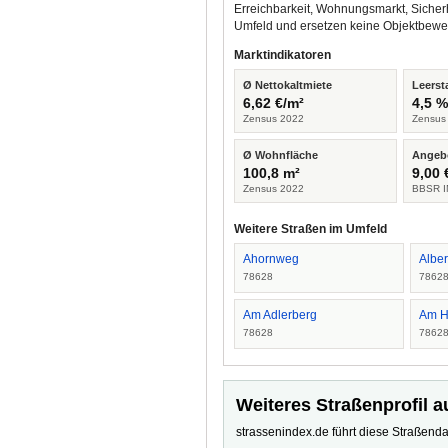
Erreichbarkeit, Wohnungsmarkt, Sicher
Umfeld und ersetzen keine Objektbewe
Marktindikatoren
Ø Nettokaltmiete
Leerst
6,62 €/m²
4,5 
Zensus 2022
Zensus
Ø Wohnfläche
Angeb
100,8 m²
9,00 
Zensus 2022
BBSR I
Weitere Straßen im Umfeld
Ahornweg
Albert
78628
7862
Am Adlerberg
Am H
78628
7862
Weiteres Straßenprofil a
strassenindex.de führt diese Straßenda