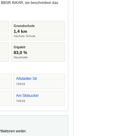
nd BBSR INKAR; sie beschreiben das
Grundschule
1,4 km
nächste Schule
Gigabit
83,0 %
Haushalte
Altstädter Str.
78628
Am Skibuckel
78628
faktoren weiter.