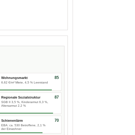
85
Wohnungsmarkt
6,62 €/m² Miete, 4,5 % Leerstand
87
Regionale Sozialstruktur
SGB II 3,5 %, Kinderarmut 6,3 %,
Altersarmut 2,2 %
70
Schienenlärm
EBA: ca. 530 Betroffene, 2,1 %
der Einwohner