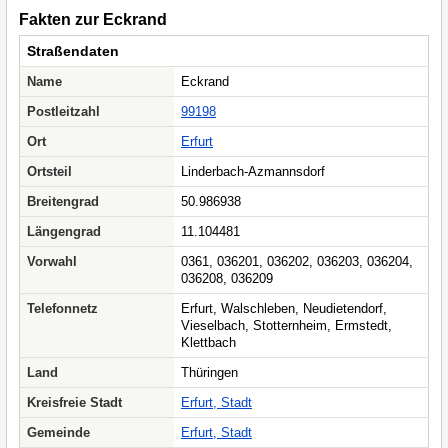
Fakten zur Eckrand
Straßendaten
Name
Eckrand
Postleitzahl
99198
Ort
Erfurt
Ortsteil
Linderbach-Azmannsdorf
Breitengrad
50.986938
Längengrad
11.104481
Vorwahl
0361, 036201, 036202, 036203, 036204,
036208, 036209
Telefonnetz
Erfurt, Walschleben, Neudietendorf,
Vieselbach, Stotternheim, Ermstedt,
Klettbach
Land
Thüringen
Kreisfreie Stadt
Erfurt, Stadt
Gemeinde
Erfurt, Stadt