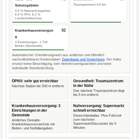
Traumazentrum 4,6 km
Schutzgebiete
0,5 % Naturschutzgebiet,
6,5 % FFH, 6,2 %
Landschaftsschutz
92
Krankenhausversorgun
g
3 Einrichtungen, 1.732
Betten (Gemeinde)
Automatischer Orientierungswert aus amtlichen und öffentlich
nachvollziehbaren Kontextdaten.
Datenbasis und Gewichtung
. Der Index
ersetzt keine Besichtigung, kein Verkehrswertgutachten und keine
individuelle Standortprüfung.
ÖPNV: sehr gut erreichbar
Gesundheit: Traumazentrum
in der Nähe
Nächste Station bis 500 m entfernt.
Das nächste Traumazentrum liegt
bis 5 km entfernt.
Krankenhausversorgung: 3
Nahversorgung: Supermarkt
Einrichtungen in der
schnell erreichbar
Gemeinde
Deutschlandatlas: Pkw-Fahrzeit
zum nächsten
Amtliches Destatis-
Supermarkt/Discounter bis 5
Krankenhausverzeichnis mit
Minuten.
Betten- und Notfallangaben.