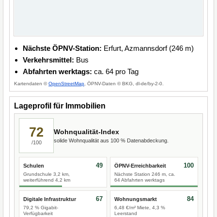
Nächste ÖPNV-Station:
Erfurt, Azmannsdorf (246 m)
Verkehrsmittel:
Bus
Abfahrten werktags:
ca. 64 pro Tag
Kartendaten ©
OpenStreetMap
, ÖPNV-Daten © BKG, dl-de/by-2-0.
Lageprofil für Immobilien
72
Wohnqualität-Index
solide Wohnqualität aus 100 % Datenabdeckung.
/100
49
100
Schulen
ÖPNV-Erreichbarkeit
Grundschule 3,2 km,
Nächste Station 246 m, ca.
weiterführend 4,2 km
64 Abfahrten werktags
67
84
Digitale Infrastruktur
Wohnungsmarkt
79,2 % Gigabit-
6,48 €/m² Miete, 4,3 %
Verfügbarkeit
Leerstand