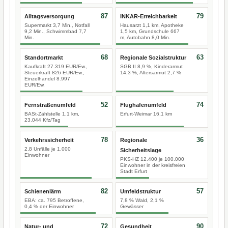
87
79
Alltagsversorgung
INKAR-Erreichbarkeit
Supermarkt 3,7 Min., Notfall
Hausarzt 1,1 km, Apotheke
9,2 Min., Schwimmbad 7,7
1,5 km, Grundschule 667
Min.
m, Autobahn 8,0 Min.
68
63
Standortmarkt
Regionale Sozialstruktur
Kaufkraft 27.319 EUR/Ew.,
SGB II 8,9 %, Kinderarmut
Steuerkraft 826 EUR/Ew.,
14,3 %, Altersarmut 2,7 %
Einzelhandel 8.997
EUR/Ew.
52
74
Fernstraßenumfeld
Flughafenumfeld
BASt-Zählstelle 1,1 km,
Erfurt-Weimar 16,1 km
23.044 Kfz/Tag
78
36
Verkehrssicherheit
Regionale
2,8 Unfälle je 1.000
Sicherheitslage
Einwohner
PKS-HZ 12.400 je 100.000
Einwohner in der kreisfreien
Stadt Erfurt
82
57
Schienenlärm
Umfeldstruktur
EBA: ca. 795 Betroffene,
7,8 % Wald, 2,1 %
0,4 % der Einwohner
Gewässer
72
90
Natur- und
Gesundheit