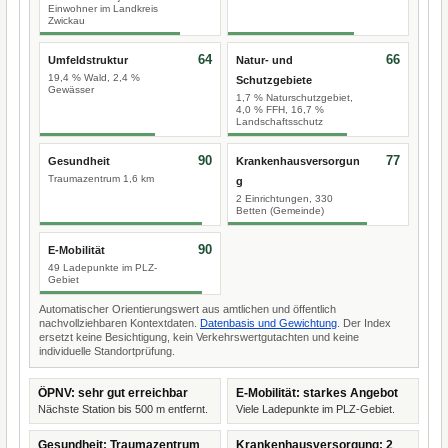
Einwohner im Landkreis
Zwickau
64
66
Umfeldstruktur
Natur- und
19,4 % Wald, 2,4 %
Schutzgebiete
Gewässer
1,7 % Naturschutzgebiet,
4,0 % FFH, 16,7 %
Landschaftsschutz
90
77
Gesundheit
Krankenhausversorgun
Traumazentrum 1,6 km
g
2 Einrichtungen, 330
Betten (Gemeinde)
90
E-Mobilität
49 Ladepunkte im PLZ-
Gebiet
Automatischer Orientierungswert aus amtlichen und öffentlich
nachvollziehbaren Kontextdaten.
Datenbasis und Gewichtung
. Der Index
ersetzt keine Besichtigung, kein Verkehrswertgutachten und keine
individuelle Standortprüfung.
ÖPNV: sehr gut erreichbar
E-Mobilität: starkes Angebot
Nächste Station bis 500 m entfernt.
Viele Ladepunkte im PLZ-Gebiet.
Gesundheit: Traumazentrum
Krankenhausversorgung: 2