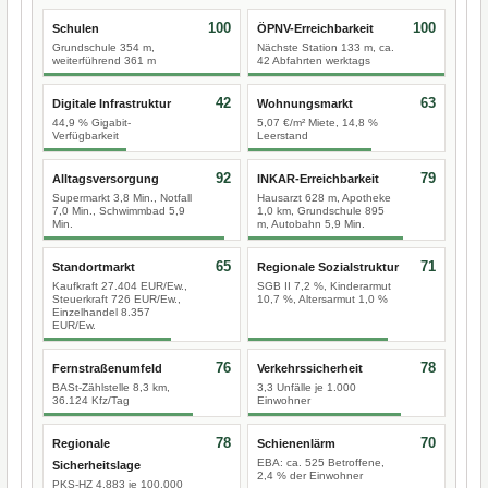
100
100
Schulen
ÖPNV-Erreichbarkeit
Grundschule 354 m,
Nächste Station 133 m, ca.
weiterführend 361 m
42 Abfahrten werktags
42
63
Digitale Infrastruktur
Wohnungsmarkt
44,9 % Gigabit-
5,07 €/m² Miete, 14,8 %
Verfügbarkeit
Leerstand
92
79
Alltagsversorgung
INKAR-Erreichbarkeit
Supermarkt 3,8 Min., Notfall
Hausarzt 628 m, Apotheke
7,0 Min., Schwimmbad 5,9
1,0 km, Grundschule 895
Min.
m, Autobahn 5,9 Min.
65
71
Standortmarkt
Regionale Sozialstruktur
Kaufkraft 27.404 EUR/Ew.,
SGB II 7,2 %, Kinderarmut
Steuerkraft 726 EUR/Ew.,
10,7 %, Altersarmut 1,0 %
Einzelhandel 8.357
EUR/Ew.
76
78
Fernstraßenumfeld
Verkehrssicherheit
BASt-Zählstelle 8,3 km,
3,3 Unfälle je 1.000
36.124 Kfz/Tag
Einwohner
78
70
Regionale
Schienenlärm
EBA: ca. 525 Betroffene,
Sicherheitslage
2,4 % der Einwohner
PKS-HZ 4.883 je 100.000