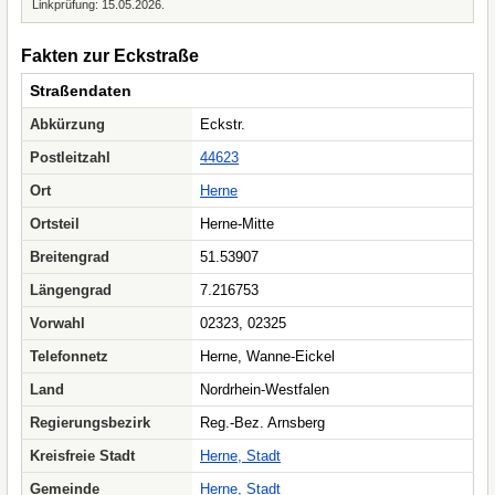
Linkprüfung: 15.05.2026.
Fakten zur Eckstraße
Straßendaten
Abkürzung
Eckstr.
Postleitzahl
44623
Ort
Herne
Ortsteil
Herne-Mitte
Breitengrad
51.53907
Längengrad
7.216753
Vorwahl
02323, 02325
Telefonnetz
Herne, Wanne-Eickel
Land
Nordrhein-Westfalen
Regierungsbezirk
Reg.-Bez. Arnsberg
Kreisfreie Stadt
Herne, Stadt
Gemeinde
Herne, Stadt