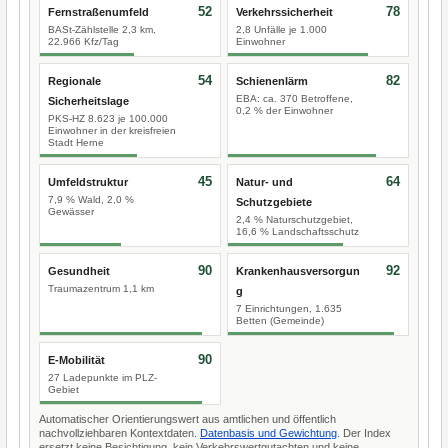
52
78
Fernstraßenumfeld
Verkehrssicherheit
BASt-Zählstelle 2,3 km,
2,8 Unfälle je 1.000
22.966 Kfz/Tag
Einwohner
54
82
Regionale
Schienenlärm
EBA: ca. 370 Betroffene,
Sicherheitslage
0,2 % der Einwohner
PKS-HZ 8.623 je 100.000
Einwohner in der kreisfreien
Stadt Herne
45
64
Umfeldstruktur
Natur- und
7,9 % Wald, 2,0 %
Schutzgebiete
Gewässer
2,4 % Naturschutzgebiet,
16,6 % Landschaftsschutz
90
92
Gesundheit
Krankenhausversorgun
Traumazentrum 1,1 km
g
7 Einrichtungen, 1.635
Betten (Gemeinde)
90
E-Mobilität
27 Ladepunkte im PLZ-
Gebiet
Automatischer Orientierungswert aus amtlichen und öffentlich
nachvollziehbaren Kontextdaten.
Datenbasis und Gewichtung
. Der Index
ersetzt keine Besichtigung, kein Verkehrswertgutachten und keine