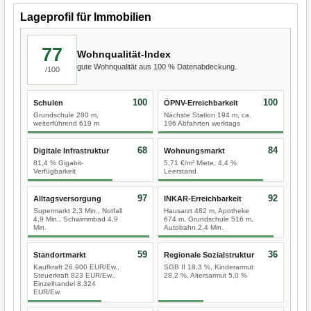
Lageprofil für Immobilien
77
Wohnqualität-Index
gute Wohnqualität aus 100 % Datenabdeckung.
/100
100
100
Schulen
ÖPNV-Erreichbarkeit
Grundschule 280 m,
Nächste Station 194 m, ca.
weiterführend 619 m
196 Abfahrten werktags
68
84
Digitale Infrastruktur
Wohnungsmarkt
81,4 % Gigabit-
5,71 €/m² Miete, 4,4 %
Verfügbarkeit
Leerstand
97
92
Alltagsversorgung
INKAR-Erreichbarkeit
Supermarkt 2,3 Min., Notfall
Hausarzt 482 m, Apotheke
4,9 Min., Schwimmbad 4,9
674 m, Grundschule 516 m,
Min.
Autobahn 2,4 Min.
59
36
Standortmarkt
Regionale Sozialstruktur
Kaufkraft 26.900 EUR/Ew.,
SGB II 18,3 %, Kinderarmut
Steuerkraft 823 EUR/Ew.,
28,2 %, Altersarmut 5,0 %
Einzelhandel 8.324
EUR/Ew.