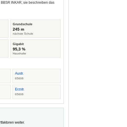
nd BBSR INKAR; sie beschreiben das
Grundschule
245 m
nächste Schule
Gigabit
95,3 %
Haushalte
Austr.
65606
Erzstr.
65606
faktoren weiter.