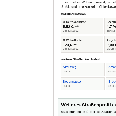
Erreichbarkeit, Wohnungsmarkt, Sicher
Umfeld und ersetzen keine Objektbewe
Marktindikatoren
Ø Nettokaltmiete
Leerst
5,52 €/m²
4,7 
Zensus 2022
Zensus
Ø Wohnfläche
Angeb
124,6 m²
9,00 
Zensus 2022
BBSR I
Weitere Straßen im Umfeld
Alter Weg
Aman
65606
6560
Bogengasse
Brück
65606
6560
Weiteres Straßenprofil a
strassenindex.de führt diese Straßenda