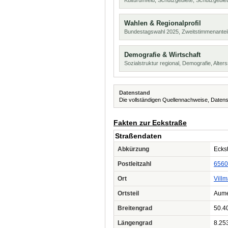
Kulturumfeld, Schutzgebiete, Schutzgebie
Wahlen & Regionalprofil
Bundestagswahl 2025, Zweitstimmenanteil
Demografie & Wirtschaft
Sozialstruktur regional, Demografie, Alters
Datenstand
Die vollständigen Quellennachweise, Datens
Fakten zur Eckstraße
Straßendaten
Abkürzung
Eckst
Postleitzahl
6560
Ort
Villm
Ortsteil
Aum
Breitengrad
50.4
Längengrad
8.25