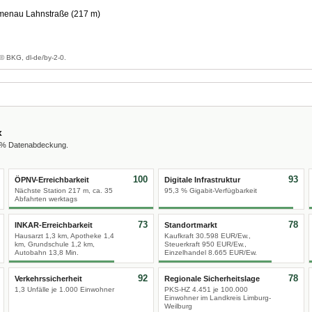
menau Lahnstraße (217 m)
g
© BKG, dl-de/by-2-0.
x
0 % Datenabdeckung.
100
93
ÖPNV-Erreichbarkeit
Digitale Infrastruktur
Nächste Station 217 m, ca. 35
95,3 % Gigabit-Verfügbarkeit
Abfahrten werktags
73
78
INKAR-Erreichbarkeit
Standortmarkt
Hausarzt 1,3 km, Apotheke 1,4
Kaufkraft 30.598 EUR/Ew.,
km, Grundschule 1,2 km,
Steuerkraft 950 EUR/Ew.,
Autobahn 13,8 Min.
Einzelhandel 8.665 EUR/Ew.
92
78
Verkehrssicherheit
Regionale Sicherheitslage
1,3 Unfälle je 1.000 Einwohner
PKS-HZ 4.451 je 100.000
Einwohner im Landkreis Limburg-
Weilburg