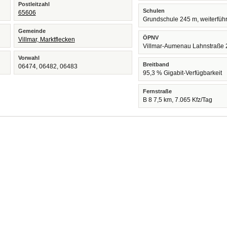
Postleitzahl
Schulen
65606
Grundschule 245 m, weiterfüh
Gemeinde
ÖPNV
Villmar, Marktflecken
Villmar-Aumenau Lahnstraße
Vorwahl
Breitband
06474, 06482, 06483
95,3 % Gigabit-Verfügbarkeit
Fernstraße
B 8 7,5 km, 7.065 Kfz/Tag