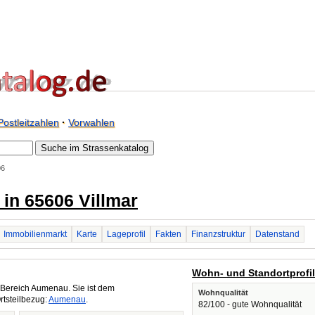
Postleitzahlen
·
Vorwahlen
06
 in 65606 Villmar
Immobilienmarkt
Karte
Lageprofil
Fakten
Finanzstruktur
Datenstand
Wohn- und Standortprofi
Bereich Aumenau. Sie ist dem
Wohnqualität
rtsteilbezug:
Aumenau
.
82/100 - gute Wohnqualität