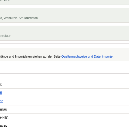
te Nähe
e, Wahlkreis-Strukturdaten
struktur
tände und Importdaten stehen auf der Seite
Quellennachweise und Datenimporte
.
r.
6
ar
enau
04461
3436