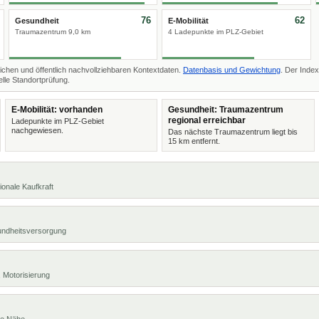
76
62
Gesundheit
E-Mobilität
Traumazentrum 9,0 km
4 Ladepunkte im PLZ-Gebiet
ichen und öffentlich nachvollziehbaren Kontextdaten.
Datenbasis und Gewichtung
. Der Index
lle Standortprüfung.
E-Mobilität: vorhanden
Gesundheit: Traumazentrum
regional erreichbar
Ladepunkte im PLZ-Gebiet
nachgewiesen.
Das nächste Traumazentrum liegt bis
15 km entfernt.
ionale Kaufkraft
undheitsversorgung
 Motorisierung