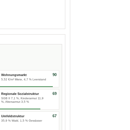
90
Wohnungsmarkt
5,52 €/m² Miete, 4,7 % Leerstand
69
Regionale Sozialstruktur
SGB II 7,1 %, Kinderarmut 11,9
%, Altersarmut 3,5 %
67
Umfeldstruktur
35,9 % Wald, 1,5 % Gewässer