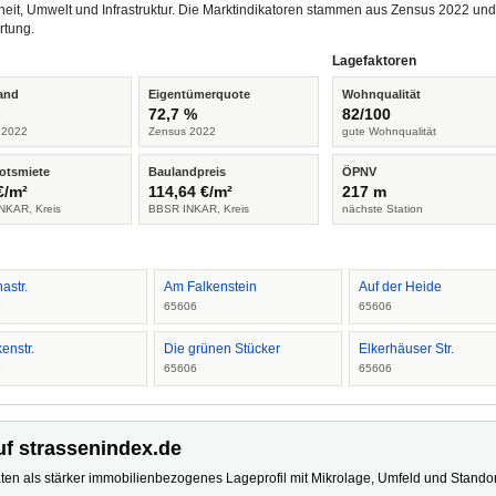
heit, Umwelt und Infrastruktur. Die Marktindikatoren stammen aus Zensus 2022 u
rtung.
Lagefaktoren
and
Eigentümerquote
Wohnqualität
%
72,7 %
82/100
 2022
Zensus 2022
gute Wohnqualität
otsmiete
Baulandpreis
ÖPNV
€/m²
114,64 €/m²
217 m
NKAR, Kreis
BBSR INKAR, Kreis
nächste Station
astr.
Am Falkenstein
Auf der Heide
6
65606
65606
enstr.
Die grünen Stücker
Elkerhäuser Str.
6
65606
65606
uf strassenindex.de
ten als stärker immobilienbezogenes Lageprofil mit Mikrolage, Umfeld und Standort