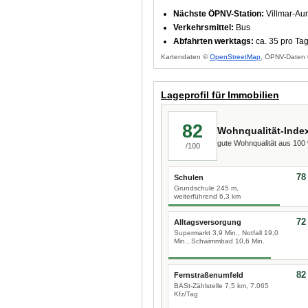
Nächste ÖPNV-Station:
Villmar-Au
Verkehrsmittel:
Bus
Abfahrten werktags:
ca. 35 pro Ta
Kartendaten ©
OpenStreetMap
, ÖPNV-Daten 
Lageprofil für Immobilien
82
Wohnqualität-Inde
gute Wohnqualität aus 10
/100
78
Schulen
Grundschule 245 m,
weiterführend 6,3 km
72
Alltagsversorgung
Supermarkt 3,9 Min., Notfall 19,0
Min., Schwimmbad 10,6 Min.
82
Fernstraßenumfeld
BASt-Zählstelle 7,5 km, 7.065
Kfz/Tag