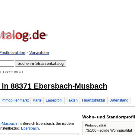
Postleitzahlen
·
Vorwahlen
Eckstr. 88371
ße in 88371 Ebersbach-Musbach
Immobilienmarkt
Karte
Lageprofil
Fakten
Finanzstruktur
Datenstand
Wohn- und Standortprofi
h-Musbach
im Bereich Ebersbach. Sie ist dem
Wohnqualität
rtsteilbezug:
Ebersbach
.
73/100 - solide Wohnqualität