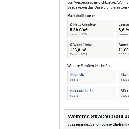
von Versorgung, Erreichbarkeit, Wohnu
beschreiben das Umfeld und ersetzen 
Marktindikatoren
Ø Nettokaltmiete
Leerst
5,59 €/m²
3,6 
Zensus 2022
Zensus
Ø Wohnfläche
Angeb
126,9 m²
11,00
Zensus 2022
BBSR I
Weitere Straßen im Umfeld
Ahornstr.
Altsh
88371
8837
Aulendorfer Str.
Blönr
88371
8837
Weiteres Straßenprofil a
strassenindex.de führt diese Straßenda