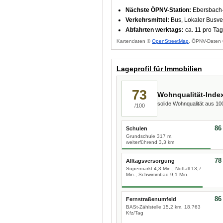
Nächste ÖPNV-Station:
Ebersbach-
Verkehrsmittel:
Bus, Lokaler Busve
Abfahrten werktags:
ca. 11 pro Tag
Kartendaten ©
OpenStreetMap
, ÖPNV-Daten 
Lageprofil für Immobilien
73
Wohnqualität-Inde
solide Wohnqualität aus 1
/100
86
Schulen
Grundschule 317 m,
weiterführend 3,3 km
78
Alltagsversorgung
Supermarkt 4,3 Min., Notfall 13,7
Min., Schwimmbad 9,1 Min.
86
Fernstraßenumfeld
BASt-Zählstelle 15,2 km, 18.763
Kfz/Tag