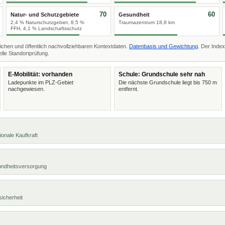
70
60
Natur- und Schutzgebiete
Gesundheit
2,4 % Naturschutzgebiet, 8,5 %
Traumazentrum 18,8 km
FFH, 4,1 % Landschaftsschutz
ichen und öffentlich nachvollziehbaren Kontextdaten.
Datenbasis und Gewichtung
. Der Index
lle Standortprüfung.
E-Mobilität: vorhanden
Schule: Grundschule sehr nah
Ladepunkte im PLZ-Gebiet
Die nächste Grundschule liegt bis 750 m
nachgewiesen.
entfernt.
ionale Kaufkraft
undheitsversorgung
sicherheit