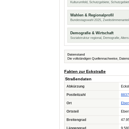
Kulturumfeld, Schutzgebiete, Schutzgebie
Wahlen & Regionalprofil
Bundestagswahl 2025, Zweitstimmenanteil
Demografie & Wirtschaft
Sozialstruktur regional, Demografie, Alters
Datenstand
Die vollständigen Quellennachweise, Datens
Fakten zur Eckstraße
Straßendaten
Abkürzung
Eckst
Postleitzahl
8837
Ort
Eber
Ortsteil
Eber
Breitengrad
47.9
Längengrad
9.58