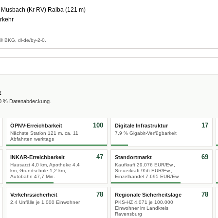
Musbach (Kr RV) Raiba (121 m)
rkehr
© BKG, dl-de/by-2-0.
x
00 % Datenabdeckung.
100
17
ÖPNV-Erreichbarkeit
Digitale Infrastruktur
Nächste Station 121 m, ca. 11
7,9 % Gigabit-Verfügbarkeit
Abfahrten werktags
47
69
INKAR-Erreichbarkeit
Standortmarkt
Hausarzt 4,0 km, Apotheke 4,4
Kaufkraft 29.076 EUR/Ew.,
km, Grundschule 1,2 km,
Steuerkraft 956 EUR/Ew.,
Autobahn 47,7 Min.
Einzelhandel 7.695 EUR/Ew.
78
78
Verkehrssicherheit
Regionale Sicherheitslage
2,4 Unfälle je 1.000 Einwohner
PKS-HZ 4.071 je 100.000
Einwohner im Landkreis
Ravensburg