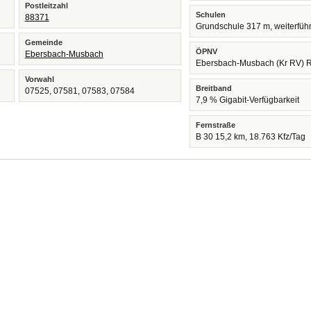
Postleitzahl
Schulen
88371
Grundschule 317 m, weiterfüh
Gemeinde
ÖPNV
Ebersbach-Musbach
Ebersbach-Musbach (Kr RV) 
Vorwahl
Breitband
07525, 07581, 07583, 07584
7,9 % Gigabit-Verfügbarkeit
Fernstraße
B 30 15,2 km, 18.763 Kfz/Tag