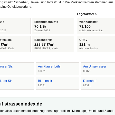
ngsmarkt, Sicherheit, Umwelt und Infrastruktur. Die Marktindikatoren stammen a
keine Objektbewertung.
Lagefaktoren
and
Eigentümerquote
Wohnqualität
%
70,1 %
73/100
 2022
Zensus 2022
solide Wohnqualität
otsmiete
Baulandpreis
ÖPNV
 €/m²
223,87 €/m²
121 m
NKAR, Kreis
BBSR INKAR, Kreis
nächste Station
auser Str.
Am Klaurenbühl
Am Unterwasser
1
88371
88371
ieder Str.
Blumenstr.
Dornahof
1
88371
88371
uf strassenindex.de
ten als stärker immobilienbezogenes Lageprofil mit Mikrolage, Umfeld und Standort