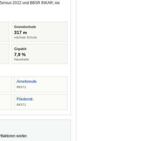
us Zensus 2022 und BBSR INKAR; sie
Grundschule
317 m
nächste Schule
Gigabit
7,9 %
Haushalte
Arnetsreute
88371
Fliederstr.
88371
faktoren weiter.