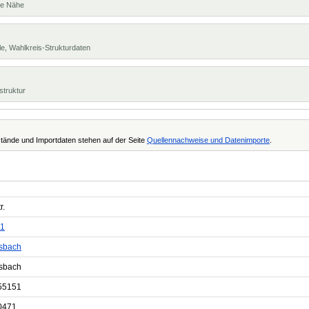
te Nähe
e, Wahlkreis-Strukturdaten
struktur
tände und Importdaten stehen auf der Seite
Quellennachweise und Datenimporte
.
r.
1
sbach
sbach
55151
0471