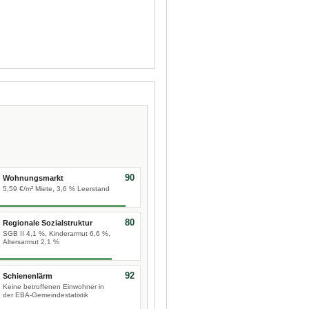
90
Wohnungsmarkt
5,59 €/m² Miete, 3,6 % Leerstand
80
Regionale Sozialstruktur
SGB II 4,1 %, Kinderarmut 6,6 %,
Altersarmut 2,1 %
92
Schienenlärm
Keine betroffenen Einwohner in
der EBA-Gemeindestatistik