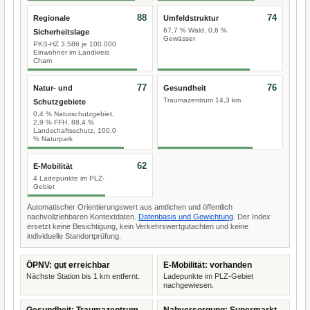
88
74
Regionale
Umfeldstruktur
67,7 % Wald, 0,6 %
Sicherheitslage
Gewässer
PKS-HZ 3.586 je 100.000
Einwohner im Landkreis
Cham
77
76
Natur- und
Gesundheit
Traumazentrum 14,3 km
Schutzgebiete
0,4 % Naturschutzgebiet,
2,9 % FFH, 88,4 %
Landschaftsschutz, 100,0
% Naturpark
62
E-Mobilität
4 Ladepunkte im PLZ-
Gebiet
Automatischer Orientierungswert aus amtlichen und öffentlich
nachvollziehbaren Kontextdaten.
Datenbasis und Gewichtung
. Der Index
ersetzt keine Besichtigung, kein Verkehrswertgutachten und keine
individuelle Standortprüfung.
ÖPNV: gut erreichbar
E-Mobilität: vorhanden
Nächste Station bis 1 km entfernt.
Ladepunkte im PLZ-Gebiet
nachgewiesen.