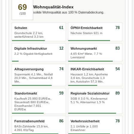
69
Wohnqualität-Index
solide Wohnqualität aus 100 % Datenabdeckung.
/100
61
78
Schulen
ÖPNV-Erreichbarkeit
Grundschule 2,2 km,
Nächste Station 921 m
weiterführend 3,3 km
12
83
Digitale Infrastruktur
Wohnungsmarkt
2,2 % Gigabit-Verfügbarkeit
4,65 €/m² Miete, 7,7 %
Leerstand
74
54
Alltagsversorgung
INKAR-Erreichbarkeit
Supermarkt 4,1 Min., Notfall
Hausarzt 1,2 km, Apotheke
20,0 Min., Schwimmbad 4,6
3,6 km, Grundschule 1,3
Min.
km, Autobahn 57,3 Min.
59
89
Standortmarkt
Regionale Sozialstruktur
Kaufkraft 25.993 EUR/Ew.,
SGB II 3,0 %, Kinderarmut
Steuerkraft 880 EUR/Ew.,
5,1 %, Altersarmut 1,5 %
Einzelhandel 7.931
EUR/Ew.
86
78
Fernstraßenumfeld
Verkehrssicherheit
BASt-Zählstelle 15,9 km,
2,1 Unfälle je 1.000
4.091 Kfz/Tag
Einwohner