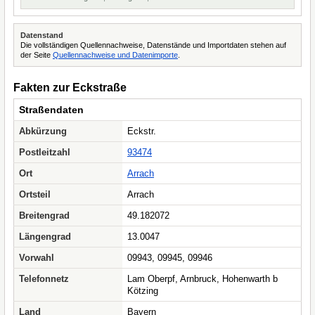
Datenstand
Die vollständigen Quellennachweise, Datenstände und Importdaten stehen auf
der Seite
Quellennachweise und Datenimporte
.
Fakten zur Eckstraße
Straßendaten
Abkürzung
Eckstr.
Postleitzahl
93474
Ort
Arrach
Ortsteil
Arrach
Breitengrad
49.182072
Längengrad
13.0047
Vorwahl
09943, 09945, 09946
Telefonnetz
Lam Oberpf, Arnbruck, Hohenwarth b
Kötzing
Land
Bayern