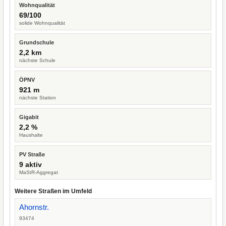
Wohnqualität
69/100
solide Wohnqualität
Grundschule
2,2 km
nächste Schule
ÖPNV
921 m
nächste Station
Gigabit
2,2 %
Haushalte
PV Straße
9 aktiv
MaStR-Aggregat
Weitere Straßen im Umfeld
Ahornstr.
93474