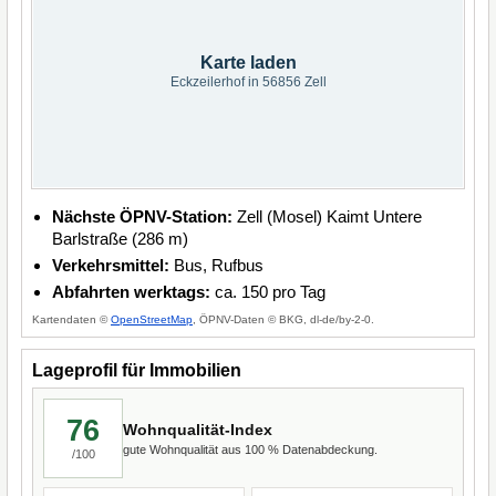
Karte laden
Eckzeilerhof in 56856 Zell
Nächste ÖPNV-Station:
Zell (Mosel) Kaimt Untere
Barlstraße (286 m)
Verkehrsmittel:
Bus, Rufbus
Abfahrten werktags:
ca. 150 pro Tag
Kartendaten ©
OpenStreetMap
, ÖPNV-Daten © BKG, dl-de/by-2-0.
Lageprofil für Immobilien
76
Wohnqualität-Index
gute Wohnqualität aus 100 % Datenabdeckung.
/100