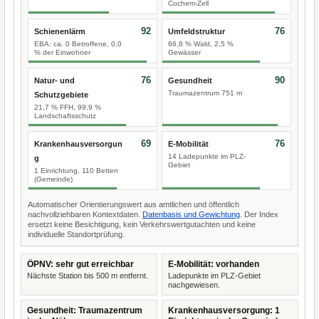
Cochem-Zell
92
76
Schienenlärm
Umfeldstruktur
EBA: ca. 0 Betroffene, 0,0
66,8 % Wald, 2,5 %
% der Einwohner
Gewässer
76
90
Natur- und
Gesundheit
Traumazentrum 751 m
Schutzgebiete
21,7 % FFH, 99,9 %
Landschaftsschutz
69
76
Krankenhausversorgun
E-Mobilität
14 Ladepunkte im PLZ-
g
Gebiet
1 Einrichtung, 110 Betten
(Gemeinde)
Automatischer Orientierungswert aus amtlichen und öffentlich
nachvollziehbaren Kontextdaten.
Datenbasis und Gewichtung
. Der Index
ersetzt keine Besichtigung, kein Verkehrswertgutachten und keine
individuelle Standortprüfung.
ÖPNV: sehr gut erreichbar
E-Mobilität: vorhanden
Nächste Station bis 500 m entfernt.
Ladepunkte im PLZ-Gebiet
nachgewiesen.
Gesundheit: Traumazentrum
Krankenhausversorgung: 1