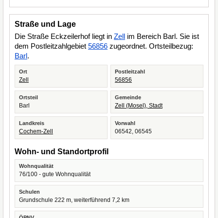
Straße und Lage
Die Straße Eckzeilerhof liegt in
Zell
im Bereich Barl. Sie ist
dem Postleitzahlgebiet
56856
zugeordnet. Ortsteilbezug:
Barl
.
Ort
Postleitzahl
Zell
56856
Ortsteil
Gemeinde
Barl
Zell (Mosel), Stadt
Landkreis
Vorwahl
Cochem-Zell
06542, 06545
Wohn- und Standortprofil
Wohnqualität
76/100 - gute Wohnqualität
Schulen
Grundschule 222 m, weiterführend 7,2 km
ÖPNV