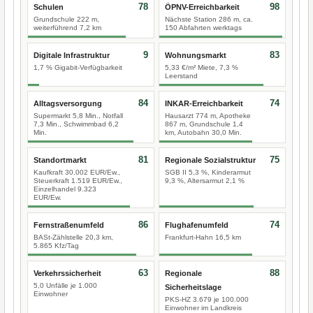
78
98
Schulen
ÖPNV-Erreichbarkeit
Grundschule 222 m,
Nächste Station 286 m, ca.
weiterführend 7,2 km
150 Abfahrten werktags
9
83
Digitale Infrastruktur
Wohnungsmarkt
1,7 % Gigabit-Verfügbarkeit
5,33 €/m² Miete, 7,3 %
Leerstand
84
74
Alltagsversorgung
INKAR-Erreichbarkeit
Supermarkt 5,8 Min., Notfall
Hausarzt 774 m, Apotheke
7,3 Min., Schwimmbad 6,2
867 m, Grundschule 1,4
Min.
km, Autobahn 30,0 Min.
81
75
Standortmarkt
Regionale Sozialstruktur
Kaufkraft 30.002 EUR/Ew.,
SGB II 5,3 %, Kinderarmut
Steuerkraft 1.519 EUR/Ew.,
9,3 %, Altersarmut 2,1 %
Einzelhandel 9.323
EUR/Ew.
86
74
Fernstraßenumfeld
Flughafenumfeld
BASt-Zählstelle 20,3 km,
Frankfurt-Hahn 16,5 km
5.865 Kfz/Tag
63
88
Verkehrssicherheit
Regionale
5,0 Unfälle je 1.000
Sicherheitslage
Einwohner
PKS-HZ 3.679 je 100.000
Einwohner im Landkreis