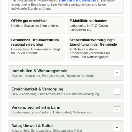
nachvollziehbaren Kontextdaten.
Datenbasis und Gewichtung
. Der Index
ersetzt keine Besichtigung, kein Verkehrswertgutachten und keine
individuelle Standortprüfung.
ÖPNV: gut erreichbar
E-Mobilität: vorhanden
Nächste Station bis 1 km entfernt.
Ladepunkte im PLZ-Gebiet
nachgewiesen.
Gesundheit: Traumazentrum
Krankenhausversorgung: 1
regional erreichbar
Einrichtung in der Gemeinde
Das nächste Traumazentrum liegt
Amtliches Destatis-
bis 15 km entfernt.
Krankenhausverzeichnis mit
Betten- und Notfallangaben.
Immobilien & Wohnungsmarkt
Digitale Infrastruktur, Energieanlagen, Regionale Kaufkraft
Erreichbarkeit & Versorgung
ÖPNV-Anbindung, Ladeinfrastruktur, Gesundheitsversorgung
Verkehr, Sicherheit & Lärm
Bundesfernstraßen-Verkehr, Hafenumfeld, Motorisierung
Natur, Umwelt & Kultur
Kulturumfeld, Schutzgebiete, Schutzgebiete Nähe