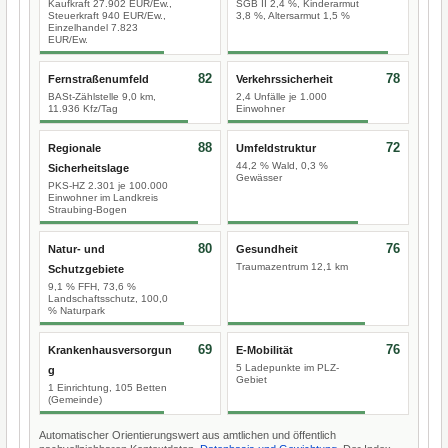
Kaufkraft 27.902 EUR/Ew.,
SGB II 2,4 %, Kinderarmut
Steuerkraft 940 EUR/Ew.,
3,8 %, Altersarmut 1,5 %
Einzelhandel 7.823
EUR/Ew.
82
78
Fernstraßenumfeld
Verkehrssicherheit
BASt-Zählstelle 9,0 km,
2,4 Unfälle je 1.000
11.936 Kfz/Tag
Einwohner
88
72
Regionale
Umfeldstruktur
44,2 % Wald, 0,3 %
Sicherheitslage
Gewässer
PKS-HZ 2.301 je 100.000
Einwohner im Landkreis
Straubing-Bogen
80
76
Natur- und
Gesundheit
Traumazentrum 12,1 km
Schutzgebiete
9,1 % FFH, 73,6 %
Landschaftsschutz, 100,0
% Naturpark
69
76
Krankenhausversorgun
E-Mobilität
5 Ladepunkte im PLZ-
g
Gebiet
1 Einrichtung, 105 Betten
(Gemeinde)
Automatischer Orientierungswert aus amtlichen und öffentlich