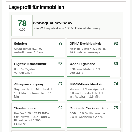
Lageprofil für Immobilien
78
Wohnqualität-Index
gute Wohnqualität aus 100 % Datenabdeckung.
/100
79
92
Schulen
ÖPNV-Erreichbarkeit
Grundschule 517 m,
Nächste Station 328 m, ca.
weiterführend 3,2 km
18 Abfahrten werktags
98
80
Digitale Infrastruktur
Wohnungsmarkt
98,6 % Gigabit-
8,36 €/m² Miete, 2,7 %
Verfügbarkeit
Leerstand
87
74
Alltagsversorgung
INKAR-Erreichbarkeit
Supermarkt 4,1 Min., Notfall
Hausarzt 1,2 km, Apotheke
10,4 Min., Schwimmbad 7,1
2,0 km, Grundschule 1,1
Min.
km, Autobahn 2,9 Min.
92
75
Standortmarkt
Regionale Sozialstruktur
Kaufkraft 38.487 EUR/Ew.,
SGB II 5,8 %, Kinderarmut
Steuerkraft 1.202 EUR/Ew.,
9,4 %, Altersarmut 2,5 %
Einzelhandel 9.790
EUR/Ew.