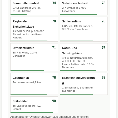
34
78
Fernstraßenumfeld
Verkehrssicherheit
BASt-Zählstelle 2,0 km,
2,7 Unfälle je 1.000
61.838 Kfz/Tag
Einwohner
78
70
Regionale
Schienenlärm
EBA: ca. 490 Betroffene,
Sicherheitslage
3,5 % der Einwohner
PKS-HZ 5.152 je 100.000
Einwohner im Landkreis
Harburg
71
76
Umfeldstruktur
Natur- und
38,7 % Wald, 0,2 %
Schutzgebiete
Gewässer
4,5 % Naturschutzgebiet,
4,1 % FFH, 56,8 %
Landschaftsschutz, 0,3 %
Naturpark
76
69
Gesundheit
Krankenhausversorgun
Traumazentrum 6,1 km
g
1 Einrichtung, 140 Betten
(Gemeinde)
90
E-Mobilität
65 Ladepunkte im PLZ-
Gebiet
Automatischer Orientierungswert aus amtlichen und öffentlich