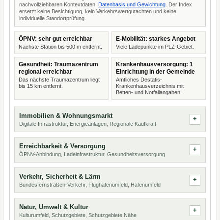
nachvollziehbaren Kontextdaten.
Datenbasis und Gewichtung
. Der Index
ersetzt keine Besichtigung, kein Verkehrswertgutachten und keine
individuelle Standortprüfung.
ÖPNV: sehr gut erreichbar
E-Mobilität: starkes Angebot
Nächste Station bis 500 m entfernt.
Viele Ladepunkte im PLZ-Gebiet.
Gesundheit: Traumazentrum
Krankenhausversorgung: 1
regional erreichbar
Einrichtung in der Gemeinde
Das nächste Traumazentrum liegt
Amtliches Destatis-
bis 15 km entfernt.
Krankenhausverzeichnis mit
Betten- und Notfallangaben.
Immobilien & Wohnungsmarkt
Digitale Infrastruktur, Energieanlagen, Regionale Kaufkraft
Erreichbarkeit & Versorgung
ÖPNV-Anbindung, Ladeinfrastruktur, Gesundheitsversorgung
Verkehr, Sicherheit & Lärm
Bundesfernstraßen-Verkehr, Flughafenumfeld, Hafenumfeld
Natur, Umwelt & Kultur
Kulturumfeld, Schutzgebiete, Schutzgebiete Nähe