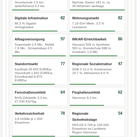
Grundschule 2,5 km,
Nächste Station 182 m, ca.
weiterführend 4,2 km
36 Abfahrten werktags
82
82
Digitale Infrastruktur
Wohnungsmarkt
88,3 % Gigabit-
7,18 €/m² Miete, 3,5 %
Verfügbarkeit
Leerstand
97
86
Alltagsversorgung
INKAR-Erreichbarkeit
Supermarkt 2,9 Min., Notfall
Hausarzt 509 m, Apotheke
7,9 Min., Schwimmbad 4,5
563 m, Grundschule 688 m,
Min.
Autobahn 1,9 Min.
77
47
Standortmarkt
Regionale Sozialstruktur
Kaufkraft 28.605 EUR/Ew.,
SGB II 12,4 %, Kinderarmut
Steuerkraft 1.842 EUR/Ew.,
19,7 %, Altersarmut 6,0 %
Einzelhandel 8.875
EUR/Ew.
64
62
Fernstraßenumfeld
Flughafenumfeld
BASt-Zählstelle 3,3 km,
Hannover 9,2 km
47.534 Kfz/Tag
78
54
Verkehrssicherheit
Regionale
3,9 Unfälle je 1.000
Sicherheitslage
Einwohner
PKS-HZ 9.709 je 100.000
Einwohner im Landkreis
Region Hannover