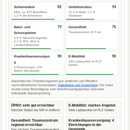
82
54
Schienenlärm
Umfeldstruktur
EBA: ca. 675 Betroffene,
12,3 % Wald, 2,1 %
1,3 % der Einwohner
Gewässer
75
76
Natur- und
Gesundheit
Traumazentrum 10,7 km
Schutzgebiete
4,8 % Naturschutzgebiet,
2,7 % FFH, 38,8 %
Landschaftsschutz
90
90
Krankenhausversorgun
E-Mobilität
194 Ladepunkte im PLZ-
g
Gebiet
4 Einrichtungen, 376
Betten (Gemeinde)
Automatischer Orientierungswert aus amtlichen und öffentlich
nachvollziehbaren Kontextdaten.
Datenbasis und Gewichtung
. Der Index
ersetzt keine Besichtigung, kein Verkehrswertgutachten und keine
individuelle Standortprüfung.
ÖPNV: sehr gut erreichbar
E-Mobilität: starkes Angebot
Nächste Station bis 500 m entfernt.
Viele Ladepunkte im PLZ-Gebiet.
Gesundheit: Traumazentrum
Krankenhausversorgung: 4
regional erreichbar
Einrichtungen in der
Gemeinde
Das nächste Traumazentrum liegt