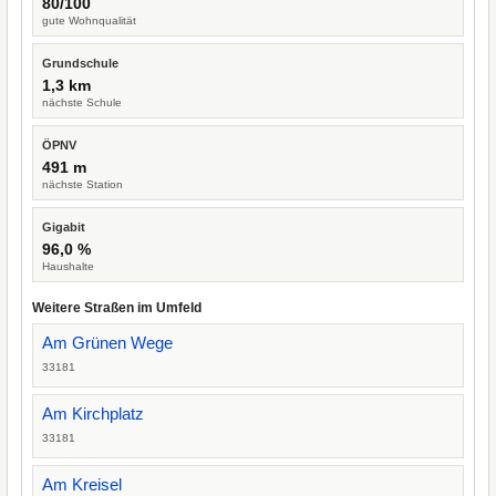
80/100
gute Wohnqualität
Grundschule
1,3 km
nächste Schule
ÖPNV
491 m
nächste Station
Gigabit
96,0 %
Haushalte
Weitere Straßen im Umfeld
Am Grünen Wege
33181
Am Kirchplatz
33181
Am Kreisel