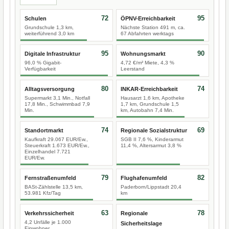
72
95
Schulen
ÖPNV-Erreichbarkeit
Grundschule 1,3 km,
Nächste Station 491 m, ca.
weiterführend 3,0 km
67 Abfahrten werktags
95
90
Digitale Infrastruktur
Wohnungsmarkt
96,0 % Gigabit-
4,72 €/m² Miete, 4,3 %
Verfügbarkeit
Leerstand
80
74
Alltagsversorgung
INKAR-Erreichbarkeit
Supermarkt 3,1 Min., Notfall
Hausarzt 1,6 km, Apotheke
17,8 Min., Schwimmbad 7,9
1,7 km, Grundschule 1,5
Min.
km, Autobahn 7,4 Min.
74
69
Standortmarkt
Regionale Sozialstruktur
Kaufkraft 29.067 EUR/Ew.,
SGB II 7,6 %, Kinderarmut
Steuerkraft 1.673 EUR/Ew.,
11,4 %, Altersarmut 3,8 %
Einzelhandel 7.721
EUR/Ew.
79
82
Fernstraßenumfeld
Flughafenumfeld
BASt-Zählstelle 13,5 km,
Paderborn/Lippstadt 20,4
53.981 Kfz/Tag
km
63
78
Verkehrssicherheit
Regionale
4,2 Unfälle je 1.000
Sicherheitslage
Einwohner