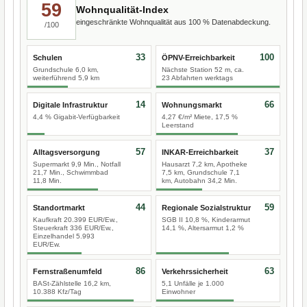
59
Wohnqualität-Index
eingeschränkte Wohnqualität aus 100 % Datenabdeckung.
/100
33
100
Schulen
ÖPNV-Erreichbarkeit
Grundschule 6,0 km,
Nächste Station 52 m, ca.
weiterführend 5,9 km
23 Abfahrten werktags
14
66
Digitale Infrastruktur
Wohnungsmarkt
4,4 % Gigabit-Verfügbarkeit
4,27 €/m² Miete, 17,5 %
Leerstand
57
37
Alltagsversorgung
INKAR-Erreichbarkeit
Supermarkt 9,9 Min., Notfall
Hausarzt 7,2 km, Apotheke
21,7 Min., Schwimmbad
7,5 km, Grundschule 7,1
11,8 Min.
km, Autobahn 34,2 Min.
44
59
Standortmarkt
Regionale Sozialstruktur
Kaufkraft 20.399 EUR/Ew.,
SGB II 10,8 %, Kinderarmut
Steuerkraft 336 EUR/Ew.,
14,1 %, Altersarmut 1,2 %
Einzelhandel 5.993
EUR/Ew.
86
63
Fernstraßenumfeld
Verkehrssicherheit
BASt-Zählstelle 16,2 km,
5,1 Unfälle je 1.000
10.388 Kfz/Tag
Einwohner