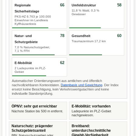
66
58
Regionale
Umfeldstruktur
11,8 % Wald, 0,3 %
Sicherheitslage
Gewässer
PKS-HZ 6.763 je 100.000
Einwohner im Landkreis
Kyffhäuserkreis
78
60
Natur- und
Gesundheit
Traumazentrum 17,2 km
Schutzgebiete
7,0 % Naturschutzgebiet,
7,1 % FFH
62
E-Mobilität
2 Ladepunkte im PLZ-
Gebiet
Automatischer Orientierungswert aus amtlichen und öffentlich
nachvollziehbaren Kontextdaten.
Datenbasis und Gewichtung
. Der Index
ersetzt keine Besichtigung, kein Verkehrswertgutachten und keine
individuelle Standortprüfung.
ÖPNV: sehr gut erreichbar
E-Mobilität: vorhanden
Nächste Station bis 500 m entfernt.
Ladepunkte im PLZ-Gebiet
nachgewiesen.
Naturschutz: prägender
Breitband:
Schutzgebietsanteil
unterdurchschnittliche
Gigabit-Verfügbarkeit
BfN: Naturschutzgebiet oder