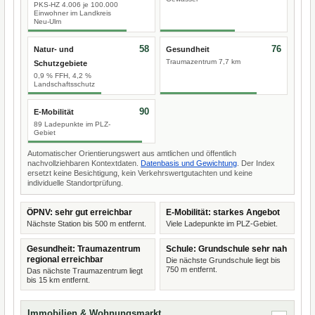
PKS-HZ 4.006 je 100.000
Einwohner im Landkreis
Neu-Ulm
58
76
Natur- und
Gesundheit
Traumazentrum 7,7 km
Schutzgebiete
0,9 % FFH, 4,2 %
Landschaftsschutz
90
E-Mobilität
89 Ladepunkte im PLZ-
Gebiet
Automatischer Orientierungswert aus amtlichen und öffentlich
nachvollziehbaren Kontextdaten.
Datenbasis und Gewichtung
. Der Index
ersetzt keine Besichtigung, kein Verkehrswertgutachten und keine
individuelle Standortprüfung.
ÖPNV: sehr gut erreichbar
E-Mobilität: starkes Angebot
Nächste Station bis 500 m entfernt.
Viele Ladepunkte im PLZ-Gebiet.
Gesundheit: Traumazentrum
Schule: Grundschule sehr nah
regional erreichbar
Die nächste Grundschule liegt bis
750 m entfernt.
Das nächste Traumazentrum liegt
bis 15 km entfernt.
Immobilien & Wohnungsmarkt