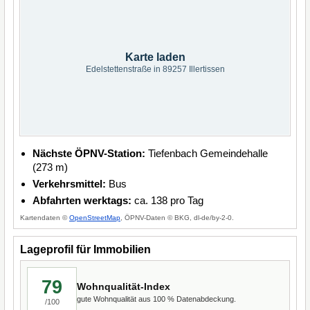
Karte laden
Edelstettenstraße in 89257 Illertissen
Nächste ÖPNV-Station:
Tiefenbach Gemeindehalle
(273 m)
Verkehrsmittel:
Bus
Abfahrten werktags:
ca. 138 pro Tag
Kartendaten ©
OpenStreetMap
, ÖPNV-Daten © BKG, dl-de/by-2-0.
Lageprofil für Immobilien
79
Wohnqualität-Index
gute Wohnqualität aus 100 % Datenabdeckung.
/100