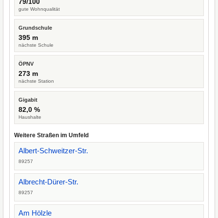
79/100
gute Wohnqualität
Grundschule
395 m
nächste Schule
ÖPNV
273 m
nächste Station
Gigabit
82,0 %
Haushalte
Weitere Straßen im Umfeld
Albert-Schweitzer-Str.
89257
Albrecht-Dürer-Str.
89257
Am Hölzle