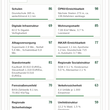
86
98
Schulen
ÖPNV-Erreichbarkeit
Grundschule 395 m,
Nächste Station 273 m, ca.
weiterführend 4,1 km
138 Abfahrten werktags
69
85
Digitale Infrastruktur
Wohnungsmarkt
82,0 % Gigabit-
7,06 €/m² Miete, 3,7 %
Verfügbarkeit
Leerstand
97
77
Alltagsversorgung
INKAR-Erreichbarkeit
Supermarkt 2,9 Min., Notfall
Hausarzt 1,1 km, Apotheke
5,6 Min., Schwimmbad 6,8
1,2 km, Grundschule 715
Min.
m, Autobahn 3,7 Min.
81
87
Standortmarkt
Regionale Sozialstruktur
Kaufkraft 30.810 EUR/Ew.,
SGB II 3,1 %, Kinderarmut
Steuerkraft 1.319 EUR/Ew.,
5,0 %, Altersarmut 2,1 %
Einzelhandel 9.016
EUR/Ew.
70
63
Fernstraßenumfeld
Verkehrssicherheit
BASt-Zählstelle 8,1 km,
4,4 Unfälle je 1.000
70.802 Kfz/Tag
Einwohner
78
59
Regionale
Umfeldstruktur
12,2 % Wald, 1,5 %
Sicherheitslage
Gewässer