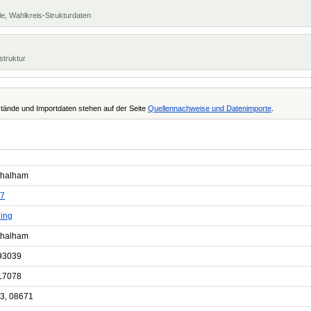
e, Wahlkreis-Strukturdaten
struktur
tände und Importdaten stehen auf der Seite
Quellennachweise und Datenimporte
.
thalham
7
ling
thalham
93039
17078
3, 08671