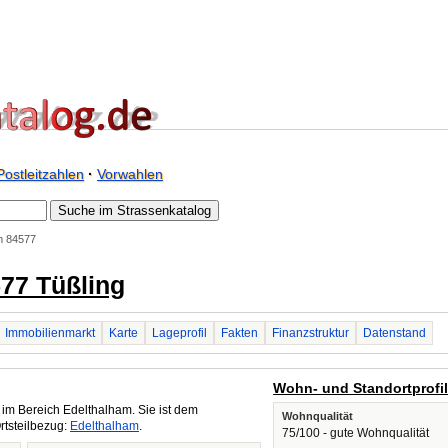
Postleitzahlen
·
Vorwahlen
m 84577
77 Tüßling
Immobilienmarkt
Karte
Lageprofil
Fakten
Finanzstruktur
Datenstand
Wohn- und Standortprofi
im Bereich Edelthalham. Sie ist dem
Wohnqualität
rtsteilbezug:
Edelthalham
.
75/100 - gute Wohnqualität