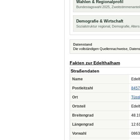
Wahlen & Regionalprofil
Bundestagswahl 2025, Zweitstimmenanteil
Demografie & Wirtschaft
Sozialstruktur regional, Demografie, Alters
Datenstand
Die vollständigen Quellennachweise, Datens
Fakten zur Edelthalham
Straßendaten
Name
Edel
Postleitzahl
8457
Ort
Tüss
Ortsteil
Edel
Breitengrad
48.1
Längengrad
12.6
Vorwahl
0863