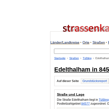
Länder/Landkreise
·
Orte
·
Straßen
·
Startseite
Straßen
Tüßling
Edelthalha
Edelthalham in 845
Auf dieser Seite
Grundstücksreport
Straße und Lage
Die Straße Edelthalham liegt in
Tüßling
Postleitzahlgebiet
84577
zugeordnet. O