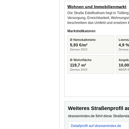
Wohnen und Immobilienmarkt
Die Straße Edelthalham liegt in Tüßlin
Versorgung, Erreichbarkeit, Wohnungsm
beschreiben das Umfeld und ersetzen 
Marktindikatoren
Ø Nettokaltmiete
Leerst
5,93 €/m²
4,9 
Zensus 2022
Zensus
Ø Wohnfläche
Angeb
119,7 m²
10,00
Zensus 2022
BBSR I
Weiteres Straßenprofil a
strassenindex.de führt diese Straßenda
Detailprofil auf strassenindex.de