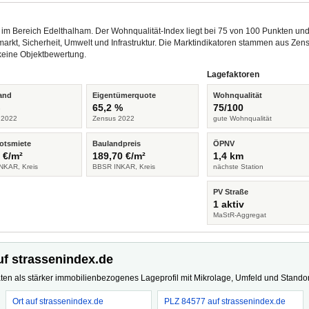
g im Bereich Edelthalham. Der Wohnqualität-Index liegt bei 75 von 100 Punkten u
arkt, Sicherheit, Umwelt und Infrastruktur. Die Marktindikatoren stammen aus Z
keine Objektbewertung.
Lagefaktoren
and
Eigentümerquote
Wohnqualität
%
65,2 %
75/100
 2022
Zensus 2022
gute Wohnqualität
otsmiete
Baulandpreis
ÖPNV
 €/m²
189,70 €/m²
1,4 km
NKAR, Kreis
BBSR INKAR, Kreis
nächste Station
PV Straße
1 aktiv
MaStR-Aggregat
uf strassenindex.de
ten als stärker immobilienbezogenes Lageprofil mit Mikrolage, Umfeld und Standort
Ort auf strassenindex.de
PLZ 84577 auf strassenindex.de