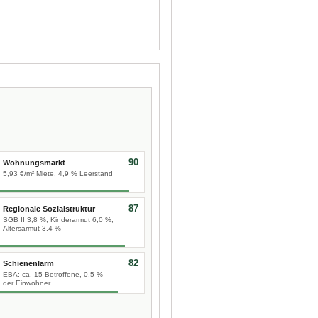
90
Wohnungsmarkt
5,93 €/m² Miete, 4,9 % Leerstand
87
Regionale Sozialstruktur
SGB II 3,8 %, Kinderarmut 6,0 %,
Altersarmut 3,4 %
82
Schienenlärm
EBA: ca. 15 Betroffene, 0,5 %
der Einwohner