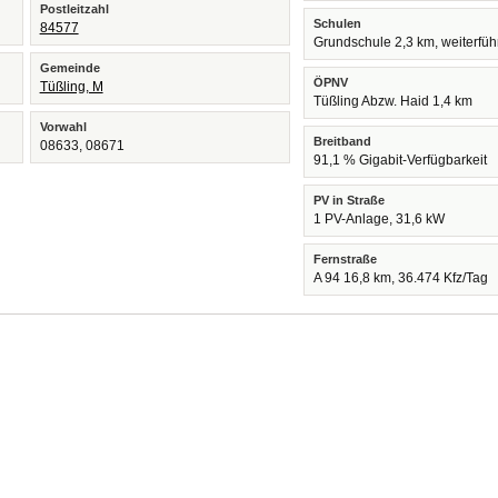
Postleitzahl
Schulen
84577
Grundschule 2,3 km, weiterfü
Gemeinde
ÖPNV
Tüßling, M
Tüßling Abzw. Haid 1,4 km
Vorwahl
Breitband
08633, 08671
91,1 % Gigabit-Verfügbarkeit
PV in Straße
1 PV-Anlage, 31,6 kW
Fernstraße
A 94 16,8 km, 36.474 Kfz/Tag