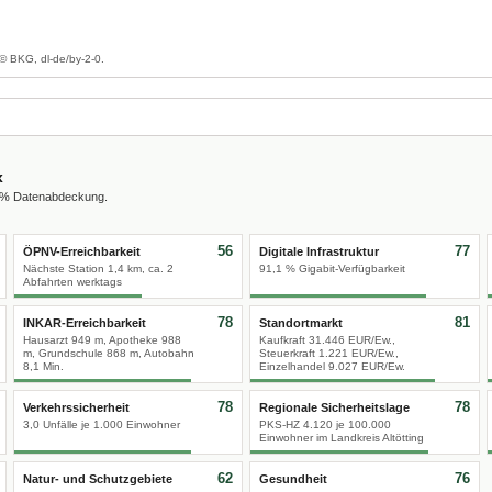
© BKG, dl-de/by-2-0.
x
0 % Datenabdeckung.
56
77
ÖPNV-Erreichbarkeit
Digitale Infrastruktur
Nächste Station 1,4 km, ca. 2
91,1 % Gigabit-Verfügbarkeit
Abfahrten werktags
78
81
INKAR-Erreichbarkeit
Standortmarkt
Hausarzt 949 m, Apotheke 988
Kaufkraft 31.446 EUR/Ew.,
m, Grundschule 868 m, Autobahn
Steuerkraft 1.221 EUR/Ew.,
8,1 Min.
Einzelhandel 9.027 EUR/Ew.
78
78
Verkehrssicherheit
Regionale Sicherheitslage
3,0 Unfälle je 1.000 Einwohner
PKS-HZ 4.120 je 100.000
Einwohner im Landkreis Altötting
62
76
Natur- und Schutzgebiete
Gesundheit