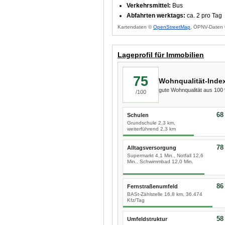
Verkehrsmittel:
Bus
Abfahrten werktags:
ca. 2 pro Tag
Kartendaten ©
OpenStreetMap
, ÖPNV-Daten 
Lageprofil für Immobilien
75
Wohnqualität-Inde
gute Wohnqualität aus 10
/100
68
Schulen
Grundschule 2,3 km,
weiterführend 2,3 km
78
Alltagsversorgung
Supermarkt 4,1 Min., Notfall 12,6
Min., Schwimmbad 12,0 Min.
86
Fernstraßenumfeld
BASt-Zählstelle 16,8 km, 36.474
Kfz/Tag
58
Umfeldstruktur