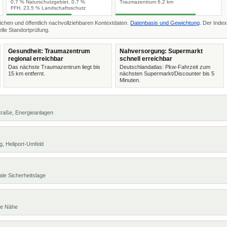
0,7 % Naturschutzgebiet, 0,7 %
Traumazentrum 6,2 km
FFH, 23,5 % Landschaftsschutz
ichen und öffentlich nachvollziehbaren Kontextdaten.
Datenbasis und Gewichtung
. Der Index
lle Standortprüfung.
Gesundheit: Traumazentrum
Nahversorgung: Supermarkt
regional erreichbar
schnell erreichbar
Das nächste Traumazentrum liegt bis
Deutschlandatlas: Pkw-Fahrzeit zum
15 km entfernt.
nächsten Supermarkt/Discounter bis 5
Minuten.
 Straße, Energieanlagen
, Heliport-Umfeld
ale Sicherheitslage
te Nähe