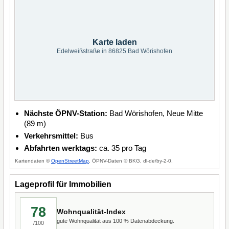
Karte laden
Edelweißstraße in 86825 Bad Wörishofen
Nächste ÖPNV-Station:
Bad Wörishofen, Neue Mitte
(89 m)
Verkehrsmittel:
Bus
Abfahrten werktags:
ca. 35 pro Tag
Kartendaten ©
OpenStreetMap
, ÖPNV-Daten © BKG, dl-de/by-2-0.
Lageprofil für Immobilien
78
Wohnqualität-Index
gute Wohnqualität aus 100 % Datenabdeckung.
/100