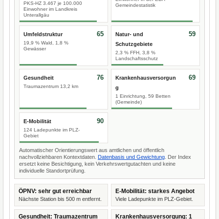
PKS-HZ 3.467 je 100.000
Gemeindestatistik
Einwohner im Landkreis
Unterallgäu
65
59
Umfeldstruktur
Natur- und
19,9 % Wald, 1,8 %
Schutzgebiete
Gewässer
2,3 % FFH, 3,8 %
Landschaftsschutz
76
69
Gesundheit
Krankenhausversorgun
Traumazentrum 13,2 km
g
1 Einrichtung, 59 Betten
(Gemeinde)
90
E-Mobilität
124 Ladepunkte im PLZ-
Gebiet
Automatischer Orientierungswert aus amtlichen und öffentlich
nachvollziehbaren Kontextdaten.
Datenbasis und Gewichtung
. Der Index
ersetzt keine Besichtigung, kein Verkehrswertgutachten und keine
individuelle Standortprüfung.
ÖPNV: sehr gut erreichbar
E-Mobilität: starkes Angebot
Nächste Station bis 500 m entfernt.
Viele Ladepunkte im PLZ-Gebiet.
Gesundheit: Traumazentrum
Krankenhausversorgung: 1