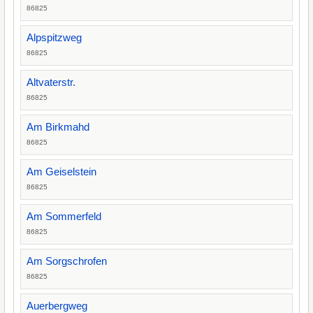
86825
Alpspitzweg
86825
Altvaterstr.
86825
Am Birkmahd
86825
Am Geiselstein
86825
Am Sommerfeld
86825
Am Sorgschrofen
86825
Auerbergweg