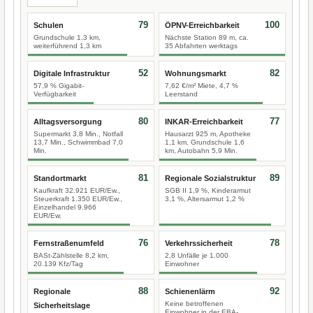
79
100
Schulen
ÖPNV-Erreichbarkeit
Grundschule 1,3 km,
Nächste Station 89 m, ca.
weiterführend 1,3 km
35 Abfahrten werktags
52
82
Digitale Infrastruktur
Wohnungsmarkt
57,9 % Gigabit-
7,62 €/m² Miete, 4,7 %
Verfügbarkeit
Leerstand
80
77
Alltagsversorgung
INKAR-Erreichbarkeit
Supermarkt 3,8 Min., Notfall
Hausarzt 925 m, Apotheke
13,7 Min., Schwimmbad 7,0
1,1 km, Grundschule 1,6
Min.
km, Autobahn 5,9 Min.
81
89
Standortmarkt
Regionale Sozialstruktur
Kaufkraft 32.921 EUR/Ew.,
SGB II 1,9 %, Kinderarmut
Steuerkraft 1.350 EUR/Ew.,
3,1 %, Altersarmut 1,2 %
Einzelhandel 9.966
EUR/Ew.
76
78
Fernstraßenumfeld
Verkehrssicherheit
BASt-Zählstelle 8,2 km,
2,8 Unfälle je 1.000
20.139 Kfz/Tag
Einwohner
88
92
Regionale
Schienenlärm
Keine betroffenen
Sicherheitslage
Einwohner in der EBA-