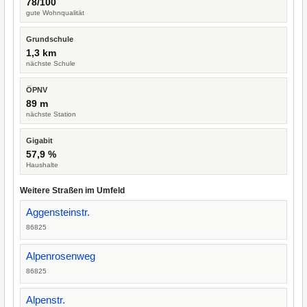
78/100
gute Wohnqualität
Grundschule
1,3 km
nächste Schule
ÖPNV
89 m
nächste Station
Gigabit
57,9 %
Haushalte
Weitere Straßen im Umfeld
Aggensteinstr.
86825
Alpenrosenweg
86825
Alpenstr.