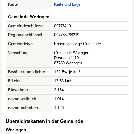
Karte
Karte und Lage
Gemeinde Woringen
Gemeindeschlüssel
09778219
Regionalschlüssel
097785768219
Gemeindetyp
Kreisangehörige Gemeinde
Verwaltung
Gemeinde Woringen
Postfach 1110
87789 Woringen
Bevölkerungsdichte
122 Ew. je km²
Fläche
17,53 km²
Einwohner
2.134
davon weiblich
1.014
davon männlich
1.120
Übersichtskarten in der Gemeinde
Woringen