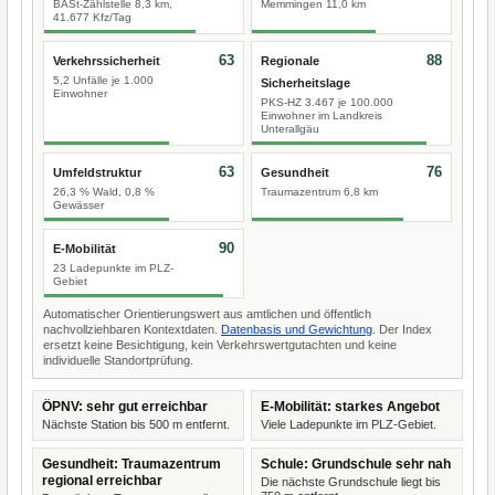
BASt-Zählstelle 8,3 km,
Memmingen 11,0 km
41.677 Kfz/Tag
63
88
Verkehrssicherheit
Regionale
5,2 Unfälle je 1.000
Sicherheitslage
Einwohner
PKS-HZ 3.467 je 100.000
Einwohner im Landkreis
Unterallgäu
63
76
Umfeldstruktur
Gesundheit
26,3 % Wald, 0,8 %
Traumazentrum 6,8 km
Gewässer
90
E-Mobilität
23 Ladepunkte im PLZ-
Gebiet
Automatischer Orientierungswert aus amtlichen und öffentlich
nachvollziehbaren Kontextdaten.
Datenbasis und Gewichtung
. Der Index
ersetzt keine Besichtigung, kein Verkehrswertgutachten und keine
individuelle Standortprüfung.
ÖPNV: sehr gut erreichbar
E-Mobilität: starkes Angebot
Nächste Station bis 500 m entfernt.
Viele Ladepunkte im PLZ-Gebiet.
Gesundheit: Traumazentrum
Schule: Grundschule sehr nah
regional erreichbar
Die nächste Grundschule liegt bis