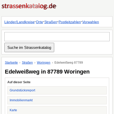
·
·
·
·
Länder/Landkreise
Orte
Straßen
Postleitzahlen
Vorwahlen
Startseite
Straßen
Woringen
Edelweißweg 87789
Edelweißweg in 87789 Woringen
Auf dieser Seite
Grundstücksreport
Immobilienmarkt
Karte