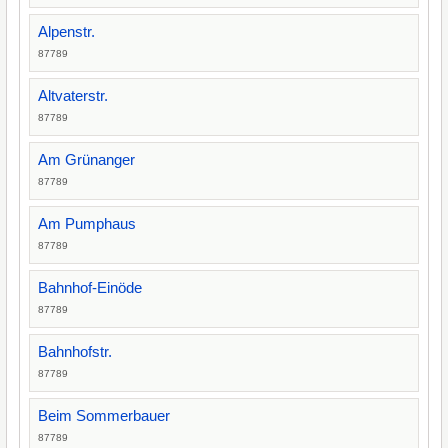
Alpenstr.
87789
Altvaterstr.
87789
Am Grünanger
87789
Am Pumphaus
87789
Bahnhof-Einöde
87789
Bahnhofstr.
87789
Beim Sommerbauer
87789