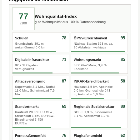
77
Wohnqualität-Index
gute Wohnqualität aus 100 % Datenabdeckung.
/100
78
95
Schulen
ÖPNV-Erreichbarkeit
Grundschule 391 m,
Nächste Station 363 m, ca.
weiterführend 6,0 km
36 Abfahrten werktags
71
85
Digitale Infrastruktur
Wohnungsmarkt
82,2 % Gigabit-
6,80 €/m² Miete, 3,4 %
Verfügbarkeit
Leerstand
87
58
Alltagsversorgung
INKAR-Erreichbarkeit
Supermarkt 3,1 Min., Notfall
Hausarzt 4,5 km, Apotheke
11,0 Min., Schwimmbad 7,9
5,6 km, Grundschule 643
Min.
m, Autobahn 1,0 Min.
69
89
Standortmarkt
Regionale Sozialstruktur
Kaufkraft 28.850 EUR/Ew.,
SGB II 1,9 %, Kinderarmut
Steuerkraft 1.469 EUR/Ew.,
3,1 %, Altersarmut 1,2 %
Einzelhandel 7.459
EUR/Ew.
76
62
Fernstraßenumfeld
Flughafenumfeld