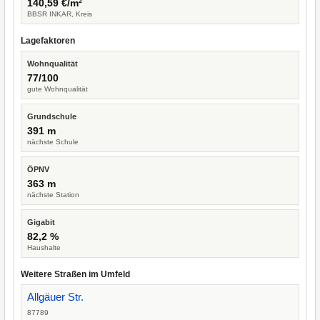
140,59 €/m²
BBSR INKAR, Kreis
Lagefaktoren
Wohnqualität
77/100
gute Wohnqualität
Grundschule
391 m
nächste Schule
ÖPNV
363 m
nächste Station
Gigabit
82,2 %
Haushalte
Weitere Straßen im Umfeld
Allgäuer Str.
87789