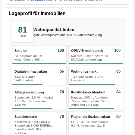
Lageprofil für Immobilien
81
Wohnqualität-Index
gute Wohnqualität aus 100 % Datenabdeckung.
/100
100
100
Schulen
ÖPNV-Erreichbarkeit
Grundschule 308 m,
Nächste Station 229 m, ca.
weiterführend 308 m
83 Abfahrten werktags
56
85
Digitale Infrastruktur
Wohnungsmarkt
63,2 % Gigabit-
7,17 €/m² Miete, 3,1 %
Verfügbarkeit
Leerstand
74
84
Alltagsversorgung
INKAR-Erreichbarkeit
Supermarkt 3,0 Min., Notfall
Hausarzt 605 m, Apotheke
17,7 Min., Schwimmbad
767 m, Grundschule 757 m,
12,5 Min.
Autobahn 13,6 Min.
78
80
Standortmarkt
Regionale Sozialstruktur
Kaufkraft 30.999 EUR/Ew.,
SGB II 4,1 %, Kinderarmut
Steuerkraft 1.096 EUR/Ew.,
6,6 %, Altersarmut 2,1 %
Einzelhandel 8.842
EUR/Ew.