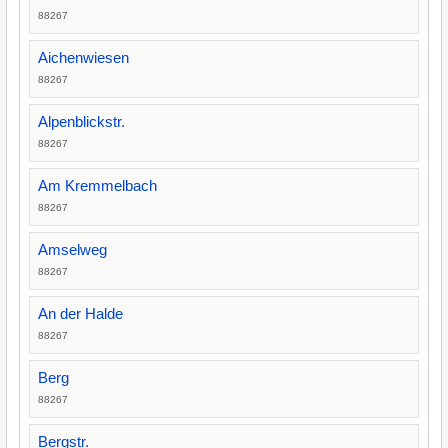
88267
Aichenwiesen
88267
Alpenblickstr.
88267
Am Kremmelbach
88267
Amselweg
88267
An der Halde
88267
Berg
88267
Bergstr.