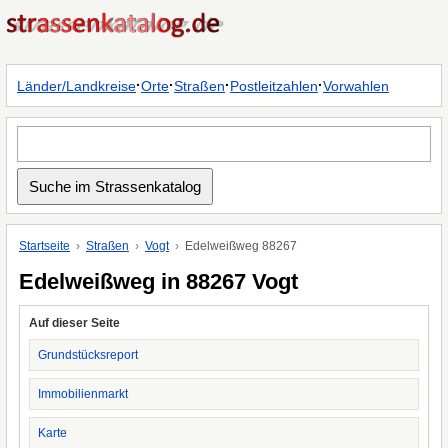
·
·
·
·
Länder/Landkreise
Orte
Straßen
Postleitzahlen
Vorwahlen
Startseite
Straßen
Vogt
Edelweißweg 88267
Edelweißweg in 88267 Vogt
Auf dieser Seite
Grundstücksreport
Immobilienmarkt
Karte