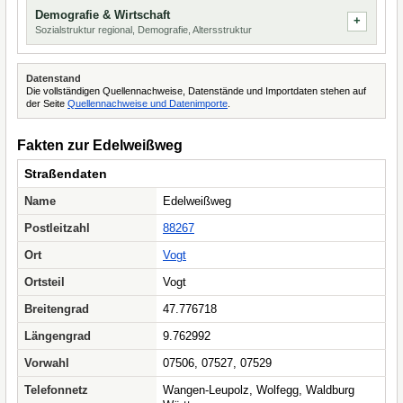
Demografie & Wirtschaft
Sozialstruktur regional, Demografie, Altersstruktur
Datenstand
Die vollständigen Quellennachweise, Datenstände und Importdaten stehen auf
der Seite
Quellennachweise und Datenimporte
.
Fakten zur Edelweißweg
Straßendaten
Name
Edelweißweg
Postleitzahl
88267
Ort
Vogt
Ortsteil
Vogt
Breitengrad
47.776718
Längengrad
9.762992
Vorwahl
07506, 07527, 07529
Telefonnetz
Wangen-Leupolz, Wolfegg, Waldburg