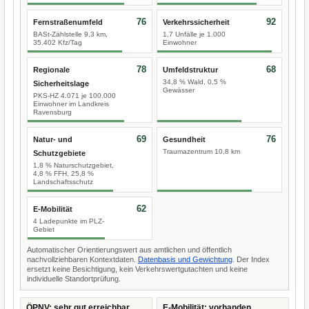
76
92
Fernstraßenumfeld
Verkehrssicherheit
BASt-Zählstelle 9,3 km,
1,7 Unfälle je 1.000
35.402 Kfz/Tag
Einwohner
78
68
Regionale
Umfeldstruktur
34,8 % Wald, 0,5 %
Sicherheitslage
Gewässer
PKS-HZ 4.071 je 100.000
Einwohner im Landkreis
Ravensburg
69
76
Natur- und
Gesundheit
Traumazentrum 10,8 km
Schutzgebiete
1,8 % Naturschutzgebiet,
4,8 % FFH, 25,8 %
Landschaftsschutz
62
E-Mobilität
4 Ladepunkte im PLZ-
Gebiet
Automatischer Orientierungswert aus amtlichen und öffentlich
nachvollziehbaren Kontextdaten.
Datenbasis und Gewichtung
. Der Index
ersetzt keine Besichtigung, kein Verkehrswertgutachten und keine
individuelle Standortprüfung.
ÖPNV: sehr gut erreichbar
E-Mobilität: vorhanden