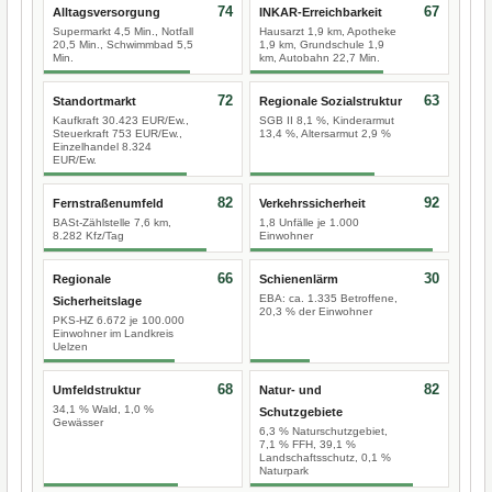
74
67
Alltagsversorgung
INKAR-Erreichbarkeit
Supermarkt 4,5 Min., Notfall
Hausarzt 1,9 km, Apotheke
20,5 Min., Schwimmbad 5,5
1,9 km, Grundschule 1,9
Min.
km, Autobahn 22,7 Min.
72
63
Standortmarkt
Regionale Sozialstruktur
Kaufkraft 30.423 EUR/Ew.,
SGB II 8,1 %, Kinderarmut
Steuerkraft 753 EUR/Ew.,
13,4 %, Altersarmut 2,9 %
Einzelhandel 8.324
EUR/Ew.
82
92
Fernstraßenumfeld
Verkehrssicherheit
BASt-Zählstelle 7,6 km,
1,8 Unfälle je 1.000
8.282 Kfz/Tag
Einwohner
66
30
Regionale
Schienenlärm
EBA: ca. 1.335 Betroffene,
Sicherheitslage
20,3 % der Einwohner
PKS-HZ 6.672 je 100.000
Einwohner im Landkreis
Uelzen
68
82
Umfeldstruktur
Natur- und
34,1 % Wald, 1,0 %
Schutzgebiete
Gewässer
6,3 % Naturschutzgebiet,
7,1 % FFH, 39,1 %
Landschaftsschutz, 0,1 %
Naturpark