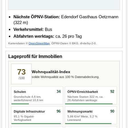
Nächste ÖPNV-Station:
Edendorf Gasthaus Oetzmann
(322 m)
Verkehrsmittel:
Bus
Abfahrten werktags:
ca. 26 pro Tag
Kartendaten ©
OpenStreetMap
, ÖPNV-Daten © BKG, dl-de/by-2-0.
Lageprofil für Immobilien
73
Wohnqualität-Index
solide Wohnqualität aus 100 % Datenabdeckung.
/100
34
92
Schulen
ÖPNV-Erreichbarkeit
Grundschule 4,6 km,
Nächste Station 322 m, ca.
weiterführend 10,6 km
26 Abfahrten werktags
96
90
Digitale Infrastruktur
Wohnungsmarkt
95,1 % Gigabit-
5,99 €/m² Miete, 3,2 %
Verfügbarkeit
Leerstand