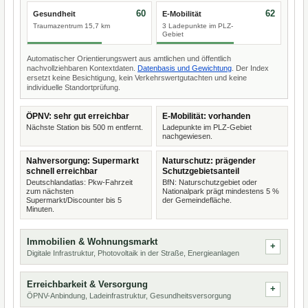
60
62
Gesundheit
E-Mobilität
Traumazentrum 15,7 km
3 Ladepunkte im PLZ-
Gebiet
Automatischer Orientierungswert aus amtlichen und öffentlich
nachvollziehbaren Kontextdaten.
Datenbasis und Gewichtung
. Der Index
ersetzt keine Besichtigung, kein Verkehrswertgutachten und keine
individuelle Standortprüfung.
ÖPNV: sehr gut erreichbar
E-Mobilität: vorhanden
Nächste Station bis 500 m entfernt.
Ladepunkte im PLZ-Gebiet
nachgewiesen.
Nahversorgung: Supermarkt
Naturschutz: prägender
schnell erreichbar
Schutzgebietsanteil
Deutschlandatlas: Pkw-Fahrzeit
BfN: Naturschutzgebiet oder
zum nächsten
Nationalpark prägt mindestens 5 %
Supermarkt/Discounter bis 5
der Gemeindefläche.
Minuten.
Immobilien & Wohnungsmarkt
Digitale Infrastruktur, Photovoltaik in der Straße, Energieanlagen
Erreichbarkeit & Versorgung
ÖPNV-Anbindung, Ladeinfrastruktur, Gesundheitsversorgung