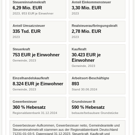
Steuereinnahmekraft
Anteil Einkommensteuer
6,29 Mio. EUR
3,30 Mio. EUR
2023, 953 EUR je Einwohner
2023
Anteil Umsatzsteuer
Realsteueraufbringungskraft
335 Tsd. EUR
2,78 Mio. EUR
2023
2023
Steuerkraft
Kaufkraft
753 EUR je Einwohner
30.423 EUR je
Einwohner
Gemeinde, 2023
Gemeinde, 2023
Einzelhandelskaufkraft
Arbeitsort-Beschäftigte
8.324 EUR je Einwohner
893
Gemeinde, 2023
Stand 30.06.2024
Gewerbesteuer
Grundsteuer B
360 % Hebesatz
590 % Hebesatz
Regionaldatenbank 31.12.2024
bebaute/bebaubare Grundstücke
Gewerbesteuer-Aufkommen, Gewerbesteuer netto, Gemeindeanteile und
Steuereinnahmekraft stammen aus der Regionaldatenbank Deutschland
71231-01-03-5, Datenstand 31.12.2023. Steuerkraft, Kaufkraft und