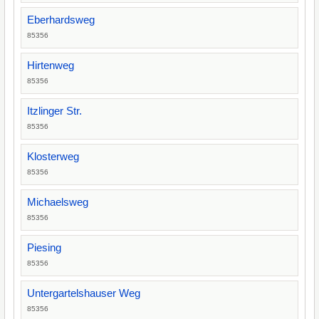
Eberhardsweg
85356
Hirtenweg
85356
Itzlinger Str.
85356
Klosterweg
85356
Michaelsweg
85356
Piesing
85356
Untergartelshauser Weg
85356