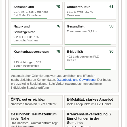
70
61
Schienenlärm
Umfeldstruktur
EBA: ca. 1.645 Betroffene,
18,1 % Wald, 2,2 %
3,4 % der Einwohner
Gewässer
76
90
Natur- und
Gesundheit
Traumazentrum 3,1 km
Schutzgebiete
9,2 % FFH, 35,7 %
Landschaftsschutz
78
90
Krankenhausversorgun
E-Mobilität
402 Ladepunkte im PLZ-
g
Gebiet
2 Einrichtungen, 353
Betten (Gemeinde)
Automatischer Orientierungswert aus amtlichen und öffentlich
nachvollziehbaren Kontextdaten.
Datenbasis und Gewichtung
. Der Index
ersetzt keine Besichtigung, kein Verkehrswertgutachten und keine
individuelle Standortprüfung.
ÖPNV: gut erreichbar
E-Mobilität: starkes Angebot
Nächste Station bis 1 km entfernt.
Viele Ladepunkte im PLZ-Gebiet.
Gesundheit: Traumazentrum
Krankenhausversorgung: 2
in der Nähe
Einrichtungen in der
Gemeinde
Das nächste Traumazentrum liegt
bis 5 km entfernt.