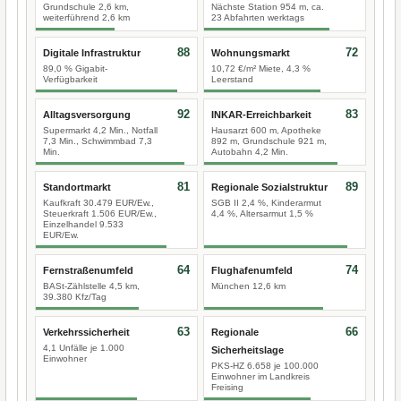
Grundschule 2,6 km,
Nächste Station 954 m, ca.
weiterführend 2,6 km
23 Abfahrten werktags
88
72
Digitale Infrastruktur
Wohnungsmarkt
89,0 % Gigabit-
10,72 €/m² Miete, 4,3 %
Verfügbarkeit
Leerstand
92
83
Alltagsversorgung
INKAR-Erreichbarkeit
Supermarkt 4,2 Min., Notfall
Hausarzt 600 m, Apotheke
7,3 Min., Schwimmbad 7,3
892 m, Grundschule 921 m,
Min.
Autobahn 4,2 Min.
81
89
Standortmarkt
Regionale Sozialstruktur
Kaufkraft 30.479 EUR/Ew.,
SGB II 2,4 %, Kinderarmut
Steuerkraft 1.506 EUR/Ew.,
4,4 %, Altersarmut 1,5 %
Einzelhandel 9.533
EUR/Ew.
64
74
Fernstraßenumfeld
Flughafenumfeld
BASt-Zählstelle 4,5 km,
München 12,6 km
39.380 Kfz/Tag
63
66
Verkehrssicherheit
Regionale
4,1 Unfälle je 1.000
Sicherheitslage
Einwohner
PKS-HZ 6.658 je 100.000
Einwohner im Landkreis
Freising