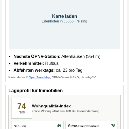
Karte laden
Edenhofen in 85356 Freising
Nächste ÖPNV-Station:
Altenhausen (954 m)
Verkehrsmittel:
Rufbus
Abfahrten werktags:
ca. 23 pro Tag
Kartendaten ©
OpenStreetMap
, ÖPNV-Daten © BKG, dl-de/by-2-0.
Lageprofil für Immobilien
74
Wohnqualität-Index
solide Wohnqualität aus 100 % Datenabdeckung.
/100
49
78
Schulen
ÖPNV-Erreichbarkeit