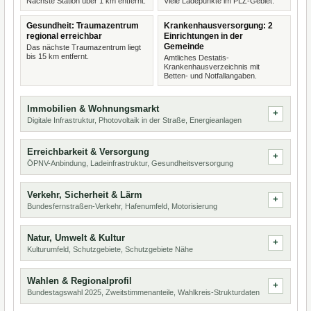
Nächste Station über 1 km entfernt.
Viele Ladepunkte im PLZ-Gebiet.
Gesundheit: Traumazentrum
Krankenhausversorgung: 2
regional erreichbar
Einrichtungen in der
Gemeinde
Das nächste Traumazentrum liegt
bis 15 km entfernt.
Amtliches Destatis-
Krankenhausverzeichnis mit
Betten- und Notfallangaben.
Immobilien & Wohnungsmarkt
Digitale Infrastruktur, Photovoltaik in der Straße, Energieanlagen
Erreichbarkeit & Versorgung
ÖPNV-Anbindung, Ladeinfrastruktur, Gesundheitsversorgung
Verkehr, Sicherheit & Lärm
Bundesfernstraßen-Verkehr, Hafenumfeld, Motorisierung
Natur, Umwelt & Kultur
Kulturumfeld, Schutzgebiete, Schutzgebiete Nähe
Wahlen & Regionalprofil
Bundestagswahl 2025, Zweitstimmenanteile, Wahlkreis-Strukturdaten