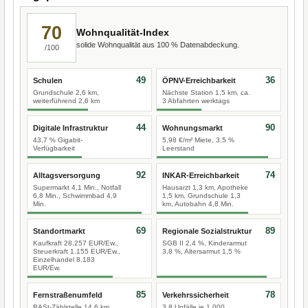
70
Wohnqualität-Index
solide Wohnqualität aus 100 % Datenabdeckung.
/100
49
36
Schulen
ÖPNV-Erreichbarkeit
Grundschule 2,6 km,
Nächste Station 1,5 km, ca.
weiterführend 2,6 km
3 Abfahrten werktags
44
90
Digitale Infrastruktur
Wohnungsmarkt
43,7 % Gigabit-
5,98 €/m² Miete, 3,5 %
Verfügbarkeit
Leerstand
92
74
Alltagsversorgung
INKAR-Erreichbarkeit
Supermarkt 4,1 Min., Notfall
Hausarzt 1,3 km, Apotheke
6,8 Min., Schwimmbad 4,9
1,5 km, Grundschule 1,3
Min.
km, Autobahn 4,8 Min.
69
89
Standortmarkt
Regionale Sozialstruktur
Kaufkraft 28.257 EUR/Ew.,
SGB II 2,4 %, Kinderarmut
Steuerkraft 1.155 EUR/Ew.,
3,8 %, Altersarmut 1,5 %
Einzelhandel 8.183
EUR/Ew.
85
78
Fernstraßenumfeld
Verkehrssicherheit
BASt-Zählstelle 14,6 km,
3,8 Unfälle je 1.000