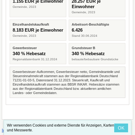
1.155 EUR je Einwohner
28.257 EUR je
Einwohner
Gemeinde, 2023
Gemeinde, 2023
Einzelhandelskaufkraft
Arbeitsort-Beschäftigte
8.183 EUR je Einwohner
6.426
Gemeinde, 2023
Stand 30.06.2024
Gewerbesteuer
Grundsteuer B
340 % Hebesatz
340 % Hebesatz
Regionaldatenbank 31.12.2024
bebaute/bebaubare Grundstücke
Gewerbesteuer-Aufkommen, Gewerbesteuer netto, Gemeindeanteile und
Steuereinnahmekraft stammen aus der Regionaldatenbank Deutschland
71231-01-03-5, Datenstand 31.12.2023. Steuerkraft, Kaufkraft und
Einzelhandelskaufkraft stammen aus BBSR INKAR. Hebesätze stammen
aus der Regionaldatenbank Deutschland bzw. aktuelleren amtlichen
Landes- oder Gemeindedaten.
Wir verwenden Cookies und externe Dienste für Anzeigen, Karten
OK
·
·
und Messwerte.
Impressum
Straßenindex
Valid CSS