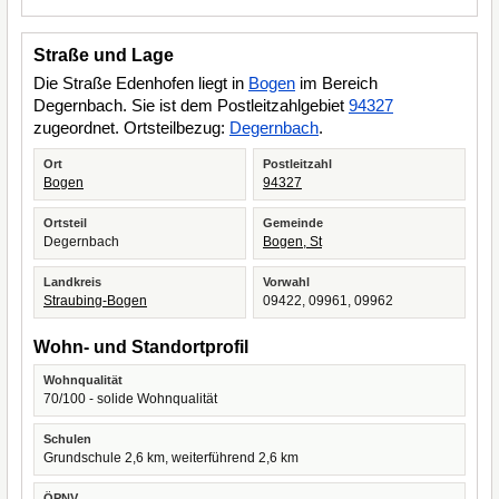
Straße und Lage
Die Straße Edenhofen liegt in
Bogen
im Bereich
Degernbach. Sie ist dem Postleitzahlgebiet
94327
zugeordnet. Ortsteilbezug:
Degernbach
.
Ort
Postleitzahl
Bogen
94327
Ortsteil
Gemeinde
Degernbach
Bogen, St
Landkreis
Vorwahl
Straubing-Bogen
09422, 09961, 09962
Wohn- und Standortprofil
Wohnqualität
70/100 - solide Wohnqualität
Schulen
Grundschule 2,6 km, weiterführend 2,6 km
ÖPNV