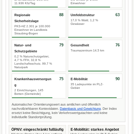
11.936 Kfz/Tag
Einwohner
88
63
Regionale
Umfeldstruktur
17,0 % Wald, 1,2 %
Sicherheitslage
Gewässer
PKS-HZ 2.301 je 100.000
Einwohner im Landkreis
Straubing-Bogen
79
76
Natur- und
Gesundheit
Traumazentrum 14,5 km
Schutzgebiete
0,2 % Naturschutzgebiet,
4,7 % FFH, 32,8 %
Landschaftsschutz, 99,7 %
Naturpark
75
90
Krankenhausversorgun
E-Mobilität
35 Ladepunkte im PLZ-
g
Gebiet
2 Einrichtungen, 145
Betten (Gemeinde)
Automatischer Orientierungswert aus amtlichen und öffentlich
nachvollziehbaren Kontextdaten.
Datenbasis und Gewichtung
. Der Index
ersetzt keine Besichtigung, kein Verkehrswertgutachten und keine
individuelle Standortprüfung.
ÖPNV: eingeschränkt fußläufig
E-Mobilität: starkes Angebot