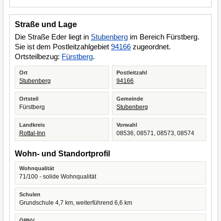
Straße und Lage
Die Straße Eder liegt in
Stubenberg
im Bereich Fürstberg.
Sie ist dem Postleitzahlgebiet
94166
zugeordnet.
Ortsteilbezug:
Fürstberg
.
Ort
Postleitzahl
Stubenberg
94166
Ortsteil
Gemeinde
Fürstberg
Stubenberg
Landkreis
Vorwahl
Rottal-Inn
08536, 08571, 08573, 08574
Wohn- und Standortprofil
Wohnqualität
71/100 - solide Wohnqualität
Schulen
Grundschule 4,7 km, weiterführend 6,6 km
ÖPNV