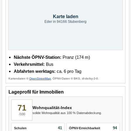
Karte laden
Eder in 94166 Stubenberg
Nächste ÖPNV-Station:
Pranz (174 m)
Verkehrsmittel:
Bus
Abfahrten werktags:
ca. 6 pro Tag
Kartendaten ©
OpenStreetMap
, ÖPNV-Daten © BKG, dl-de/by-2-0.
Lageprofil für Immobilien
71
Wohnqualität-Index
solide Wohnqualität aus 100 % Datenabdeckung.
/100
41
94
Schulen
ÖPNV-Erreichbarkeit