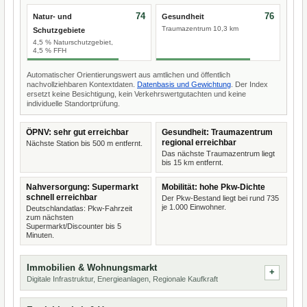
74
76
Natur- und
Gesundheit
Traumazentrum 10,3 km
Schutzgebiete
4,5 % Naturschutzgebiet,
4,5 % FFH
Automatischer Orientierungswert aus amtlichen und öffentlich
nachvollziehbaren Kontextdaten.
Datenbasis und Gewichtung
. Der Index
ersetzt keine Besichtigung, kein Verkehrswertgutachten und keine
individuelle Standortprüfung.
ÖPNV: sehr gut erreichbar
Gesundheit: Traumazentrum
regional erreichbar
Nächste Station bis 500 m entfernt.
Das nächste Traumazentrum liegt
bis 15 km entfernt.
Nahversorgung: Supermarkt
Mobilität: hohe Pkw-Dichte
schnell erreichbar
Der Pkw-Bestand liegt bei rund 735
je 1.000 Einwohner.
Deutschlandatlas: Pkw-Fahrzeit
zum nächsten
Supermarkt/Discounter bis 5
Minuten.
Immobilien & Wohnungsmarkt
Digitale Infrastruktur, Energieanlagen, Regionale Kaufkraft