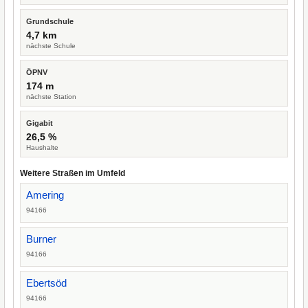
Grundschule
4,7 km
nächste Schule
ÖPNV
174 m
nächste Station
Gigabit
26,5 %
Haushalte
Weitere Straßen im Umfeld
Amering
94166
Burner
94166
Ebertsöd
94166