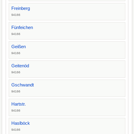
Freinberg
94166
Fünfeichen
94166
Geißen
94166
Geitenöd
94166
Gschwandt
94166
Hartstr.
94166
Haslböck
94166