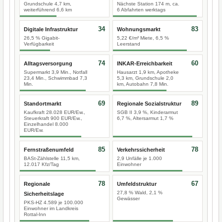
Grundschule 4,7 km,
Nächste Station 174 m, ca.
weiterführend 6,6 km
6 Abfahrten werktags
34
83
Digitale Infrastruktur
Wohnungsmarkt
26,5 % Gigabit-
5,22 €/m² Miete, 6,5 %
Verfügbarkeit
Leerstand
74
60
Alltagsversorgung
INKAR-Erreichbarkeit
Supermarkt 3,9 Min., Notfall
Hausarzt 1,9 km, Apotheke
23,4 Min., Schwimmbad 7,3
5,3 km, Grundschule 2,0
Min.
km, Autobahn 7,8 Min.
69
89
Standortmarkt
Regionale Sozialstruktur
Kaufkraft 28.028 EUR/Ew.,
SGB II 3,9 %, Kinderarmut
Steuerkraft 900 EUR/Ew.,
6,7 %, Altersarmut 1,7 %
Einzelhandel 8.000
EUR/Ew.
85
78
Fernstraßenumfeld
Verkehrssicherheit
BASt-Zählstelle 11,5 km,
2,9 Unfälle je 1.000
12.017 Kfz/Tag
Einwohner
78
67
Regionale
Umfeldstruktur
27,8 % Wald, 2,1 %
Sicherheitslage
Gewässer
PKS-HZ 4.589 je 100.000
Einwohner im Landkreis
Rottal-Inn